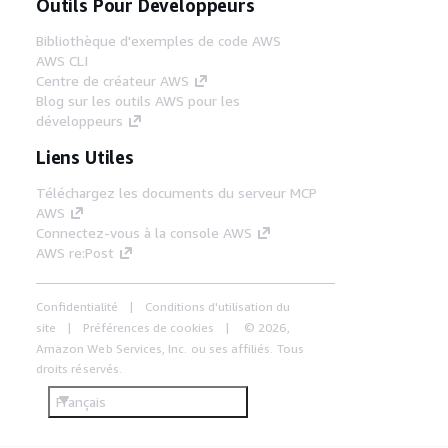
Outils Pour Développeurs
Bibliothèque d'exemples de code AWS
AWS CLI
Centre de créateur AWS
Blog sur les outils AWS pour les
développeurs
Liens Utiles
Téléchargez les documents du serveur MCP
AWS
Connectez-vous à la console AWS
AWS re:Post
Confidentialité
Conditions d'utilisation du
site
Préférences de cookies
© 2026,
Amazon Web Services, Inc. ou ses affiliés. Tous
droits réservés.
Français