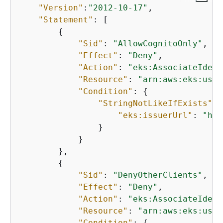
"Version"
:
"2012-10-17"
,

"Statement"
: [

{
"Sid"
: 
"AllowCognitoOnly"
,

"Effect"
: 
"Deny"
,

"Action"
: 
"eks:AssociateIdent
"Resource"
: 
"arn:aws:eks:us-w
"Condition"
: 
{
"StringNotLikeIfExists"
: 
"eks:issuerUrl"
: 
"htt
                }

            }

        },

{
"Sid"
: 
"DenyOtherClients"
,

"Effect"
: 
"Deny"
,

"Action"
: 
"eks:AssociateIdent
"Resource"
: 
"arn:aws:eks:us-w
"Condition"
: 
{