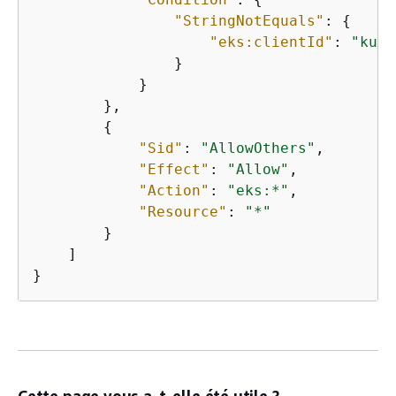
"StringNotEquals"
: 
{
"eks:clientId"
: 
"kube
                }

            }

        },

{
"Sid"
: 
"AllowOthers"
,

"Effect"
: 
"Allow"
,

"Action"
: 
"eks:*"
,

"Resource"
: 
"*"
        }

    ]

}