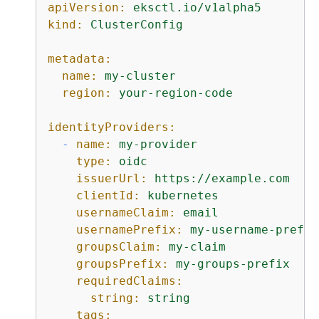
apiVersion:
eksctl.io/v1alpha5
kind:
ClusterConfig
metadata:
name:
my-cluster
region:
your-region-code
identityProviders:
-
name:
my-provider
type:
oidc
issuerUrl:
https://example.com
clientId:
kubernetes
usernameClaim:
email
usernamePrefix:
my-username-prefix
groupsClaim:
my-claim
groupsPrefix:
my-groups-prefix
requiredClaims:
string:
string
tags: