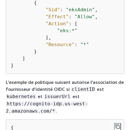
{
"Sid"
: 
"eksAdmin"
,

"Effect"
: 
"Allow"
,

"Action"
: [

"eks:*"
            ],

"Resource"
: 
"*"
        }

    ]

}
L'exemple de politique suivant autorise l'association de
fournisseur d'identité OIDC si
est
clientID
et
est
kubernetes
issuerUrl
https://cognito-idp.us-west-
.
2.amazonaws.com/*
{