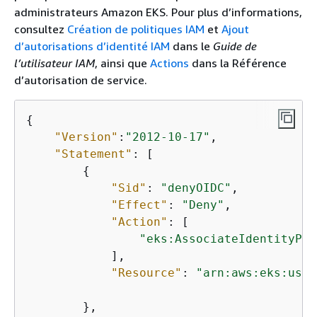
administrateurs Amazon EKS. Pour plus d’informations,
consultez
Création de politiques IAM
et
Ajout
d’autorisations d’identité IAM
dans le
Guide de
l’utilisateur IAM
, ainsi que
Actions
dans la Référence
d’autorisation de service.
{
"Version"
:
"2012-10-17"
,

"Statement"
: [

{
"Sid"
: 
"denyOIDC"
,

"Effect"
: 
"Deny"
,

"Action"
: [

"eks:AssociateIdentityPro
            ],

"Resource"
: 
"arn:aws:eks:us-w
        },
