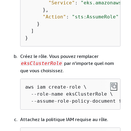
"Service"
: 
"eks.amazonaws.co
      },

"Action"
: 
"sts:AssumeRole"
    }

  ]

}
Créez le rôle. Vous pouvez remplacer
par n'importe quel nom
eksClusterRole
que vous choisissez.
aws iam create-role \

  --role-name eksClusterRole \

  --assume-role-policy-document file
Attachez la politique IAM requise au rôle.