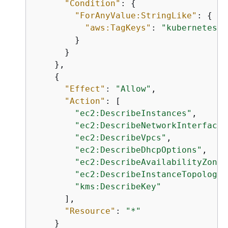
"Condition"
: 
{
"ForAnyValue:StringLike"
: 
{
"aws:TagKeys"
: 
"kubernetes.i
        }

      }

    },

{
"Effect"
: 
"Allow"
,

"Action"
: [

"ec2:DescribeInstances"
,

"ec2:DescribeNetworkInterfaces
"ec2:DescribeVpcs"
,

"ec2:DescribeDhcpOptions"
,

"ec2:DescribeAvailabilityZones
"ec2:DescribeInstanceTopology"
"kms:DescribeKey"
      ],

"Resource"
: 
"*"
    }
