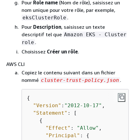
Pour
Role name
(Nom de rôle), saisissez un
nom unique pour votre rôle, par exemple,
.
eksClusterRole
Pour
Description
, saisissez un texte
descriptif tel que
Amazon EKS - Cluster
.
role
Choisissez
Créer un rôle
.
AWS CLI
Copiez le contenu suivant dans un fichier
nommé
.
cluster-trust-policy.json
{
"Version"
:
"2012-10-17"
,

"Statement"
: [

{
"Effect"
: 
"Allow"
,

"Principal"
: 
{