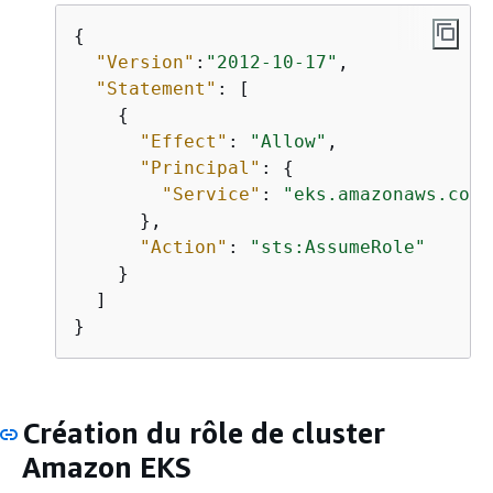
{
"Version"
:
"2012-10-17"
,

"Statement"
: [

{
"Effect"
: 
"Allow"
,

"Principal"
: 
{
"Service"
: 
"eks.amazonaws.com"
      },

"Action"
: 
"sts:AssumeRole"
    }

  ]

}
Création du rôle de cluster
Amazon EKS