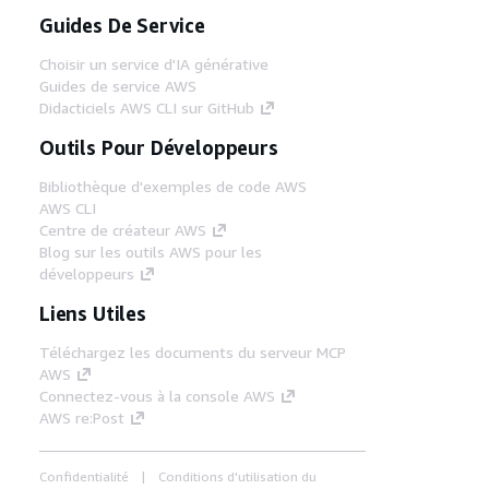
Guides De Service
Choisir un service d'IA générative
Guides de service AWS
Didacticiels AWS CLI sur GitHub
Outils Pour Développeurs
Bibliothèque d'exemples de code AWS
AWS CLI
Centre de créateur AWS
Blog sur les outils AWS pour les
développeurs
Liens Utiles
Téléchargez les documents du serveur MCP
AWS
Connectez-vous à la console AWS
AWS re:Post
Confidentialité
Conditions d'utilisation du