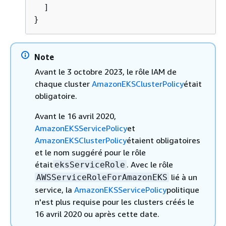
  ]

}
Note
Avant le 3 octobre 2023, le rôle IAM de
chaque cluster
AmazonEKSClusterPolicy
était
obligatoire.
Avant le 16 avril 2020,
AmazonEKSServicePolicy
et
AmazonEKSClusterPolicy
étaient obligatoires
et le nom suggéré pour le rôle
était
. Avec le rôle
eksServiceRole
lié à un
AWSServiceRoleForAmazonEKS
service, la
AmazonEKSServicePolicy
politique
n'est plus requise pour les clusters créés le
16 avril 2020 ou après cette date.