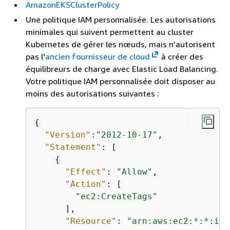
AmazonEKSClusterPolicy
Une politique IAM personnalisée. Les autorisations
minimales qui suivent permettent au cluster
Kubernetes de gérer les nœuds, mais n'autorisent
pas l'
ancien fournisseur de cloud
à créer des
équilibreurs de charge avec Elastic Load Balancing.
Votre politique IAM personnalisée doit disposer au
moins des autorisations suivantes :
{
"Version"
:
"2012-10-17"
,

"Statement"
: [

{
"Effect"
: 
"Allow"
,

"Action"
: [

"ec2:CreateTags"
      ],

"Resource"
: 
"arn:aws:ec2:*:*:ins