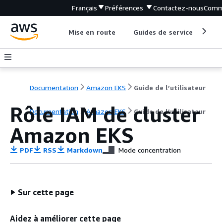
Français
Préférences
Contactez-nous
Comm
Mise en route
Guides de service
Out
Documentation
Amazon EKS
Guide de l’utilisateur
Rôle IAM de cluster
Documentation
Amazon EKS
Guide de l’utilisateur
Amazon EKS
PDF
RSS
Markdown
Mode concentration
Sur cette page
Aidez à améliorer cette page