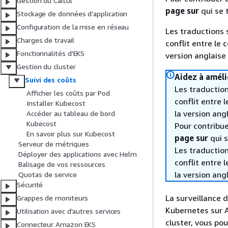
Gestion du Calcul
page sur
qui se 
Stockage de données d’application
Configuration de la mise en réseau
Les traductions 
Charges de travail
conflit entre le 
Fonctionnalités d'EKS
version anglaise
Gestion du cluster
Aidez à améli
Suivi des coûts
Les traduction
Afficher les coûts par Pod
conflit entre 
Installer Kubecost
la version ang
Accéder au tableau de bord
Kubecost
Pour contribuer
En savoir plus sur Kubecost
page sur
qui s
Serveur de métriques
Les traduction
Déployer des applications avec Helm
conflit entre 
Balisage de vos ressources
la version ang
Quotas de service
Sécurité
La surveillance 
Grappes de moniteurs
Kubernetes sur A
Utilisation avec d'autres services
cluster, vous pou
Connecteur Amazon EKS