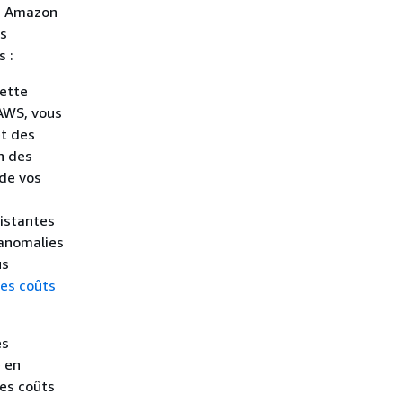
s. Amazon
es
s :
cette
 AWS, vous
et des
n des
 de vos
xistantes
 anomalies
us
es coûts
es
 en
des coûts