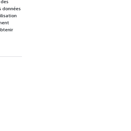
 des
es données
ilisation
ment
btenir