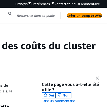
Français
Préférences
Contactez-nous
Commentaire
Créer un compte AWS
 des coûts du cluster
Cette page vous a-t-elle été
as de
utile ?
lais, la
Oui
Non
Faire un commentaire
cette