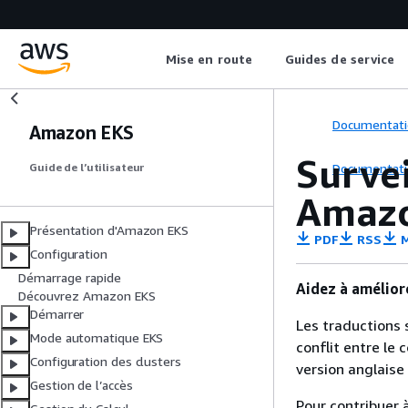
Mise en route
Guides de service
Documentati
Amazon EKS
Survei
Documentati
Guide de l’utilisateur
Amaz
Présentation d'Amazon EKS
PDF
RSS
M
Configuration
Démarrage rapide
Aidez à amélior
Découvrez Amazon EKS
Démarrer
Les traductions 
Mode automatique EKS
conflit entre le 
Configuration des clusters
version anglaise
Gestion de l’accès
Pour contribuer à