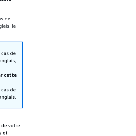
as de
lais, la
 cas de
anglais,
r cette
 cas de
anglais,
 de votre
s et