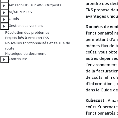
prendre des déc
Amazon EKS sur AWS Outposts
EKS propose deux
AI/ML sur EKS
avantages unique
Outils
Gestion des versions
Données de ven
Résolution des problèmes
fonctionnalité n
Projets liés à Amazon EKS
permettant d’ana
Nouvelles fonctionnalités et feuille de
mêmes flux de tr
route
coûts, vous obte
Historique du document
autres dépenses 
Contribuez
l’environnement 
de la facturatio
de coûts, afin d
d’informations, 
dans le Guide de
Kubecost
: Amaz
coûts Kubernete
fonctionnalités 