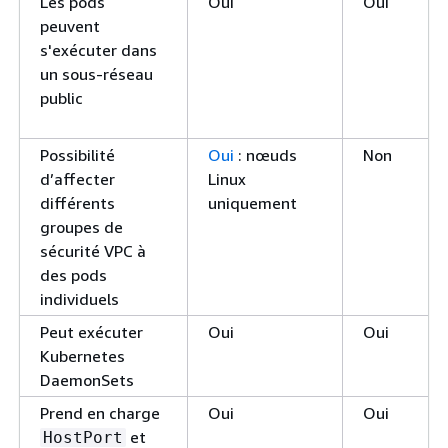
Les pods
Oui
Oui
peuvent
s'exécuter dans
un sous-réseau
public
Possibilité
Oui
: nœuds
Non
d’affecter
Linux
différents
uniquement
groupes de
sécurité VPC à
des pods
individuels
Peut exécuter
Oui
Oui
Kubernetes
DaemonSets
Prend en charge
Oui
Oui
et
HostPort