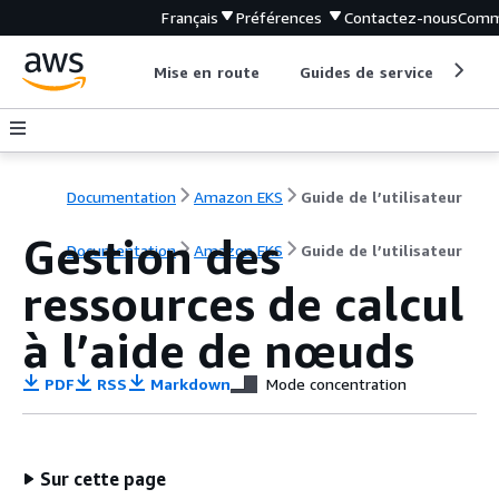
Français
Préférences
Contactez-nous
Comm
Mise en route
Guides de service
Out
Documentation
Amazon EKS
Guide de l’utilisateur
Gestion des
Documentation
Amazon EKS
Guide de l’utilisateur
ressources de calcul
à l’aide de nœuds
PDF
RSS
Markdown
Mode concentration
Sur cette page