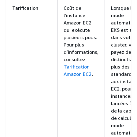
Tarification
Coût de
Lorsque le
l’instance
mode
Amazon EC2
automatiq
qui exécute
EKS est act
plusieurs pods.
dans votre
Pour plus
cluster, vou
d’informations,
payez des f
consultez
distincts, e
Tarification
plus des fr
Amazon EC2
.
standard li
aux instan
EC2, pour l
instances
lancées à l’
de la capac
de calcul d
mode
automatiqu