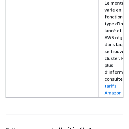
Le montant
varie en
fonction d
type d'inst
lancé et de 
AWS région
dans laquel
se trouve v
cluster. Pou
plus
d’informati
consultez l
tarifs
Amazon EK