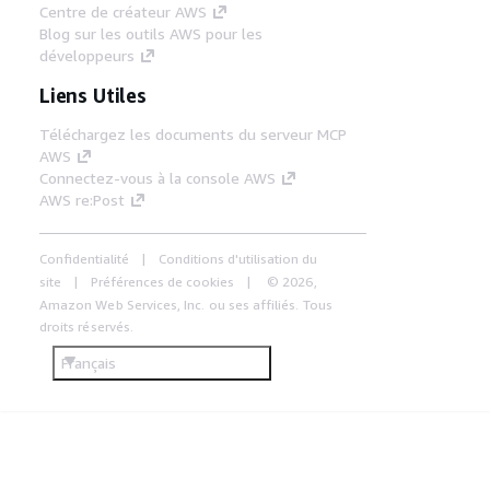
Centre de créateur AWS
Blog sur les outils AWS pour les
développeurs
Liens Utiles
Téléchargez les documents du serveur MCP
AWS
Connectez-vous à la console AWS
AWS re:Post
Confidentialité
Conditions d'utilisation du
site
Préférences de cookies
© 2026,
Amazon Web Services, Inc. ou ses affiliés. Tous
droits réservés.
Français