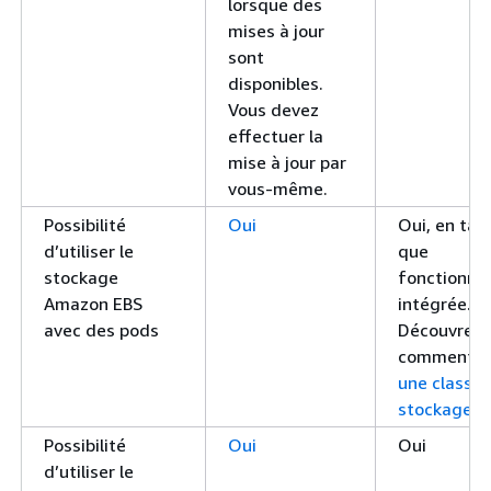
lorsque des
mises à jour
sont
disponibles.
Vous devez
effectuer la
mise à jour par
vous-même.
Possibilité
Oui
Oui, en tan
d’utiliser le
que
stockage
fonctionnal
Amazon EBS
intégrée.
avec des pods
Découvrez
comment
c
une classe 
stockage.
Possibilité
Oui
Oui
d’utiliser le