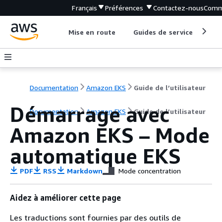
Français
Préférences
Contactez-nous
Comm
Mise en route
Guides de service
Out
Documentation
Amazon EKS
Guide de l’utilisateur
Démarrage avec
Documentation
Amazon EKS
Guide de l’utilisateur
Amazon EKS – Mode
automatique EKS
PDF
RSS
Markdown
Mode concentration
Aidez à améliorer cette page
Les traductions sont fournies par des outils de