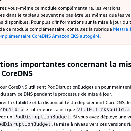
érez vous-même ce module complémentaire, les versions
ées dans le tableau peuvent ne pas être les mêmes que les ve
 disponibles. Pour plus d'informations sur la mise à jour du 
de ce module complémentaire, consultez la rubrique
Mettre à
omplémentaire CoreDNS Amazon EKS autogéré
.
tions importantes concernant la mis
e CoreDNS
jour CoreDNS utilisent PodDisruptionBudget un pour mainteni
é du service DNS pendant le processus de mise à jour.
rer la stabilité et la disponibilité du déploiement CoreDNS, l
et ultérieures ainsi que
sbuild.6
v1.10.1-eksbuild.3
vec un
. Si vous avez déployé une v
PodDisruptionBudget
, la mise à niveau vers ces versions r
odDisruptionBudget