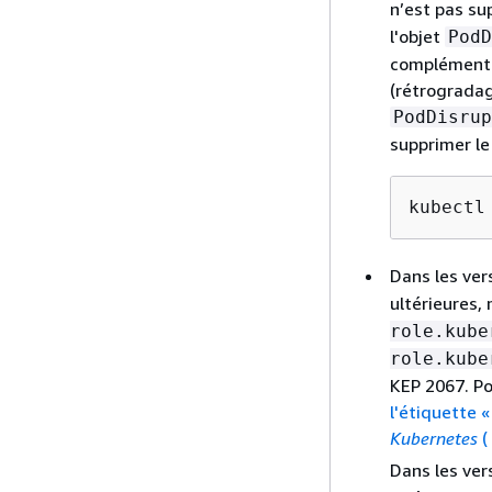
n’est pas su
l'objet
PodD
complémenta
(rétrogradag
PodDisrup
supprimer l
kubectl
Dans les ve
ultérieures,
role.kube
role.kube
KEP 2067. Po
l'étiquette 
Kubernetes
(
Dans les ve