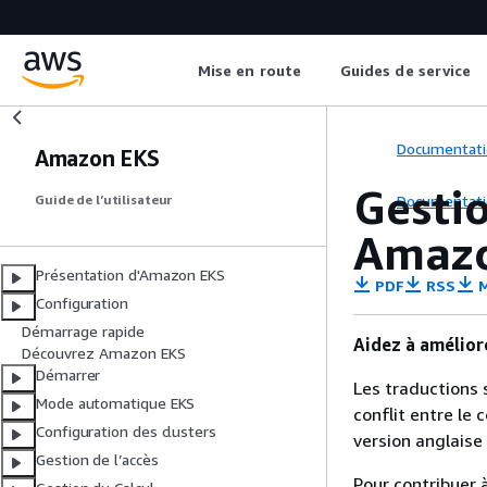
Mise en route
Guides de service
Documentati
Amazon EKS
Gesti
Documentati
Guide de l’utilisateur
Amaz
Présentation d'Amazon EKS
PDF
RSS
M
Configuration
Démarrage rapide
Aidez à amélior
Découvrez Amazon EKS
Démarrer
Les traductions 
Mode automatique EKS
conflit entre le 
Configuration des clusters
version anglaise
Gestion de l’accès
Pour contribuer à