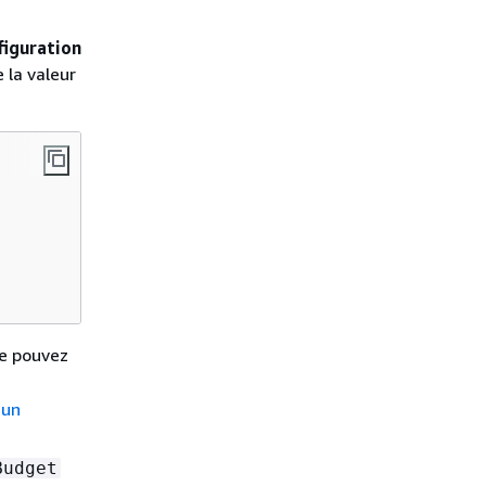
figuration
 la valeur
ne pouvez
 un
Budget