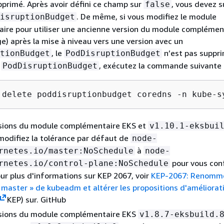
pprimé. Après avoir défini ce champ sur
, vous devez 
false
. De même, si vous modifiez le module
isruptionBudget
ire pour utiliser une ancienne version du module complémen
e) après la mise à niveau vers une version avec un
, le
n’est pas suppri
tionBudget
PodDisruptionBudget
e
, exécutez la commande suivante 
PodDisruptionBudget
 delete poddisruptionbudget coredns -n kube-s
rsions du module complémentaire EKS et
v1.10.1-eksbui
 modifiez la tolérance par défaut de
node-
à
rnetes.io/master:NoSchedule
node-
pour vous con
rnetes.io/control-plane:NoSchedule
ur plus d'informations sur KEP 2067, voir
KEP-2067: Renomm
« master » de kubeadm et altérer les propositions d'améliorat
KEP) sur. GitHub
rsions du module complémentaire EKS
v1.8.7-eksbuild.