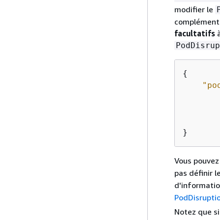
modifier le
complémenta
facultatifs
à
PodDisrup
{
"po
        
}
Vous pouvez 
pas définir
d'informati
PodDisrupti
Notez que si