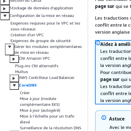
Gestion du Calcul
page sur
qui se 
Stockage de données d’application
Configuration de la mise en réseau
Les traductions 
Exigences requises pour le VPC et les
conflit entre le 
sous-réseaux
version anglaise
Création d’un VPC
Exigences de groupe de sécurité
Aidez à améli
Gérer les modules complémentaires
Les traduction
de mise en réseau
conflit entre 
CNI Amazon VPC
la version ang
Plug-ins CNI alternatifs
Multus
Pour contribuer
AWS Contrôleur Load Balancer
page sur
qui s
CoreDNS
Les traduction
Créer
conflit entre 
Mise à jour (module
la version ang
complémentaire EKS)
Mise à jour (autogéré)
Mise à l’échelle pour un trafic
Astuce
élevé
Avec le m
Surveillance de la résolution DNS