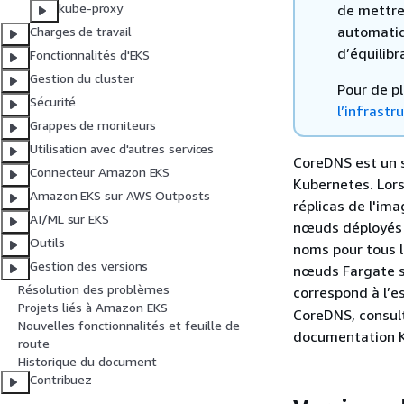
kube-proxy
de mettre
automatiq
Charges de travail
d’équilib
Fonctionnalités d'EKS
Gestion du cluster
Pour de p
Sécurité
l’infrast
Grappes de moniteurs
Utilisation avec d'autres services
CoreDNS est un s
Connecteur Amazon EKS
Kubernetes. Lor
Amazon EKS sur AWS Outposts
réplicas de l'im
AI/ML sur EKS
nœuds déployés d
Outils
noms pour tous l
Gestion des versions
nœuds Fargate s
Résolution des problèmes
correspond à l’
Projets liés à Amazon EKS
CoreDNS, consu
Nouvelles fonctionnalités et feuille de
documentation 
route
Historique du document
Contribuez