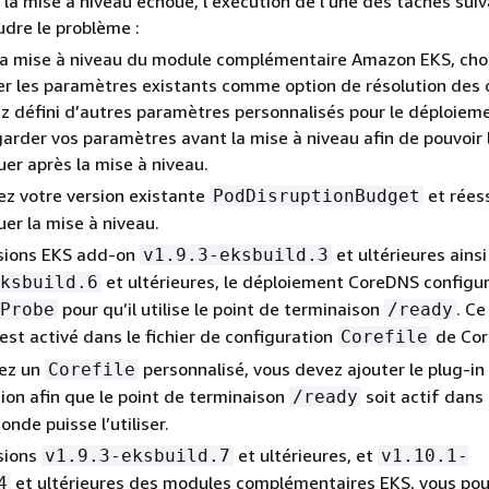
i la mise à niveau échoue, l'exécution de l'une des tâches sui
udre le problème :
la mise à niveau du module complémentaire Amazon EKS, cho
r les paramètres existants comme option de résolution des co
z défini d’autres paramètres personnalisés pour le déploiemen
arder vos paramètres avant la mise à niveau afin de pouvoir 
uer après la mise à niveau.
z votre version existante
et rées
PodDisruptionBudget
uer la mise à niveau.
rsions EKS add-on
et ultérieures ains
v1.9.3-eksbuild.3
et ultérieures, le déploiement CoreDNS configu
ksbuild.6
pour qu’il utilise le point de terminaison
. Ce
Probe
/ready
est activé dans le fichier de configuration
de Cor
Corefile
sez un
personnalisé, vous devez ajouter le plug-in
Corefile
tion afin que le point de terminaison
soit actif dan
/ready
onde puisse l’utiliser.
sions
et ultérieures, et
v1.9.3-eksbuild.7
v1.10.1-
et ultérieures des modules complémentaires EKS, vous po
4