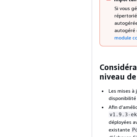
Si vous g
répertori
autogérées
autogéré 
module c
Considéra
niveau d
Les mises à 
disponibilit
Afin d’amélio
v1.9.3-ek
déployées a
existante
P