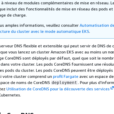
 à niveau de modules complémentaires de mise en réseau. 
ue inclut des fonctionnalités de mise en réseau des pods et
rage de charge.
lus amples informations, veuillez consulter
Automatisation d
ructure du cluster avec le mode automatique EKS
.
erveur DNS flexible et extensible qui peut servir de DNS de c
sque vous lancez un cluster Amazon EKS avec au moins un n
age CoreDNS sont déployés par défaut, quel que soit le nomb
ans votre cluster. Les pods CoreDNS fournissent une résolu
es pods du cluster. Les pods CoreDNS peuvent être déployés
i votre cluster comprend un
profil Fargate
avec un espace de
espace de noms de CoreDNS
. Pour plus d'infor
deployment
ltez
Utilisation de CoreDNS pour la découverte des services
Kubernetes.