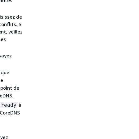
vantes
isissez de
nflits. Si
t, veillez
les
sayez
i que
re
 point de
eDNS.
à
ready
s CoreDNS
uvez