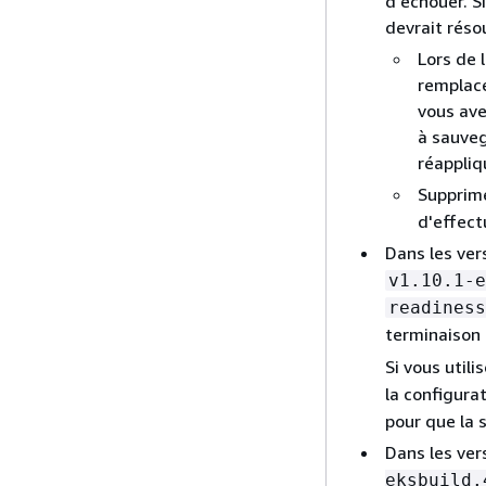
d’échouer. S
devrait réso
Lors de 
remplace
vous ave
à sauveg
réappliq
Supprime
d'effect
Dans les ve
v1.10.1-e
readiness
terminaison 
Si vous utili
la configura
pour que la s
Dans les ver
eksbuild.