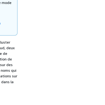
Le mode
e
luster
œud, deux
re de
tion de
 sur des
 noms qui
mations sur
dans la