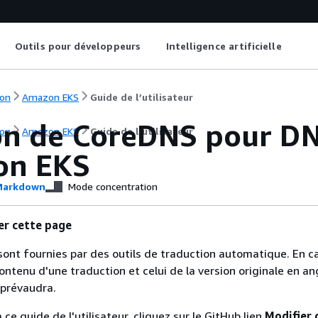
Outils pour développeurs
Intelligence artificielle
on
Amazon EKS
Guide de l’utilisateur
on de CoreDNS pour DNS
on
Amazon EKS
Guide de l’utilisateur
on EKS
arkdown
Mode concentration
er cette page
sont fournies par des outils de traduction automatique. En c
contenu d'une traduction et celui de la version originale en ang
 prévaudra.
 ce guide de l'utilisateur, cliquez sur le GitHub lien
Modifier 