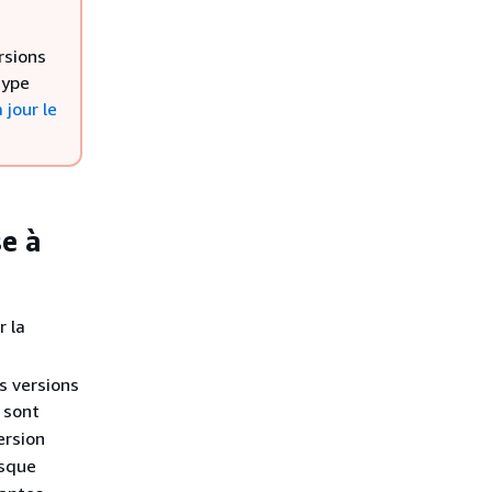
rsions
type
 jour le
e à
r la
es versions
sont
ersion
isque