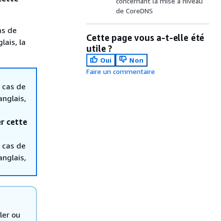
concernant la mise à niveau
de CoreDNS
as de
Cette page vous a-t-elle été
lais, la
utile ?
Oui
Non
Faire un commentaire
 cas de
anglais,
r cette
 cas de
anglais,
ler ou