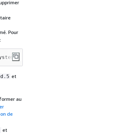
supprimer
taire
mé. Pour
:
ystem
et
ld.5
former au
er
ion de
et
8