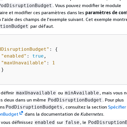
. Vous pouvez modifier le module
PodDisruptionBudget
ire et modifier ces paramètres dans les
paramètres de con
 l'aide des champs de l'exemple suivant. Cet exemple montre
par défaut.
tionBudget
dDisruptionBudget"
: 
{
"enabled"
: 
true
,

"maxUnavailable"
: 
1
}

définir
ou
, mais vous 
maxUnavailable
minAvailable
 les deux dans un même
. Pour plus
PodDisruptionBudget
ons
, consultez la section
Spécifier
PodDisruptionBudgets
onBudget
dans la documentation de
Kubernetes
.
 vous définissez
sur
, le
enabled
false
PodDisruption