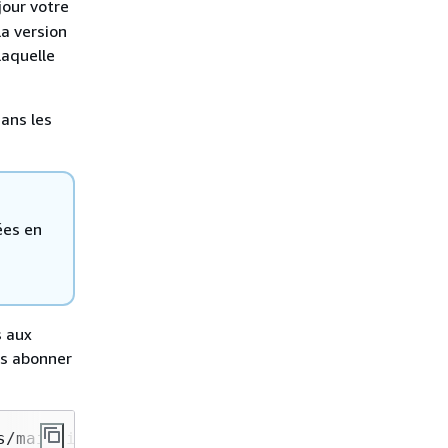
jour votre
la version
laquelle
ans les
ées en
s aux
us abonner
s/mainline/latest/ug/versioning/platform-vers