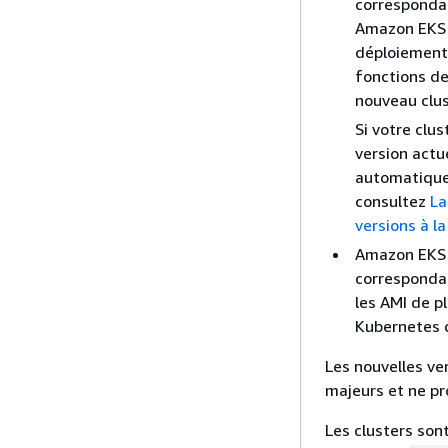
corresponda
Amazon EKS e
déploiement
fonctions de
nouveau clu
Si votre clu
version actu
automatiquem
consultez
La
versions à l
Amazon EKS p
correspondan
les AMI de p
Kubernetes 
Les nouvelles v
majeurs et ne pr
Les clusters son