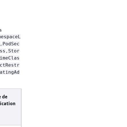
s
mespaceL
,
PodSec
,
ss
Stor
imeClas
ctRestr
atingAd
e de
ication