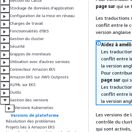
Gestion du Calcul
page sur
qui se 
Stockage de données d’application
Configuration de la mise en réseau
Les traductions 
Charges de travail
conflit entre le 
Fonctionnalités d'EKS
version anglaise
Gestion du cluster
Aidez à améli
Sécurité
Les traduction
Grappes de moniteurs
conflit entre 
Utilisation avec d'autres services
la version ang
Connecteur Amazon EKS
Pour contribuer
Amazon EKS sur AWS Outposts
page sur
qui s
AI/ML sur EKS
Les traduction
Outils
conflit entre 
Gestion des versions
la version ang
Versions Kubernetes
Les versions de 
Versions de plateforme
Résolution des problèmes
contrôle du clus
Projets liés à Amazon EKS
qui sont activés,