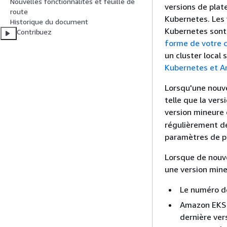
Nouvelles fonctionnalités et feuille de
versions de pla
route
Kubernetes. Les 
Historique du document
Kubernetes sont
Contribuez
forme de votre c
un cluster local
Kubernetes et 
Lorsqu'une nouv
telle que la vers
version mineure
régulièrement de
paramètres de pl
Lorsque de nouv
une version mine
Le numéro d
Amazon EKS m
dernière ve