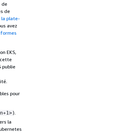
e de
es de
 la plate-
ous avez
teformes
on EKS,
 cette
 publie
ité.
bles pour
).
n+1>
rs la
Kubernetes