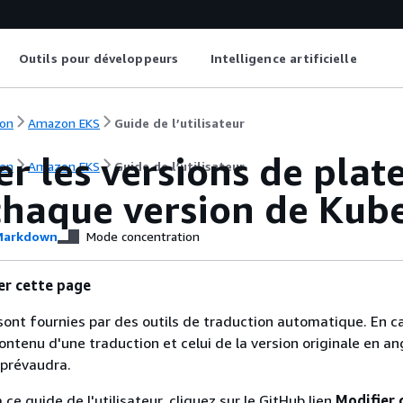
Outils pour développeurs
Intelligence artificielle
on
Amazon EKS
Guide de l’utilisateur
her les versions de pl
on
Amazon EKS
Guide de l’utilisateur
chaque version de Kub
arkdown
Mode concentration
er cette page
sont fournies par des outils de traduction automatique. En c
contenu d'une traduction et celui de la version originale en ang
 prévaudra.
 ce guide de l'utilisateur, cliquez sur le GitHub lien
Modifier 