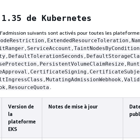
 1.35 de Kubernetes
d'admission suivants sont activés pour toutes les plateforme
,
,
NodeRestriction
ExtendedResourceToleration
Na
,
,
itRanger
ServiceAccount
TaintNodesByCondition
,
,
ty
DefaultTolerationSeconds
DefaultStorageCla
,
,
seProtection
PersistentVolumeClaimResize
Runt
,
,
eApproval
CertificateSigning
CertificateSubje
,
,
ltIngressClass
MutatingAdmissionWebhook
Valid
,
.
ok
ResourceQuota
Version de
Notes de mise à jour
Dat
la
publ
plateforme
EKS