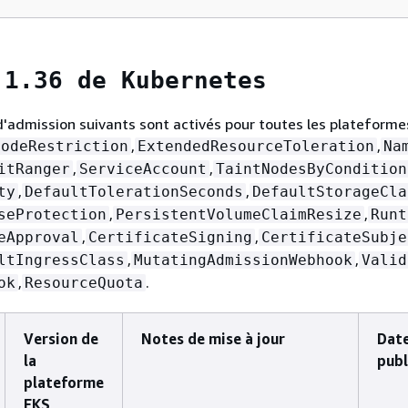
 1.36 de Kubernetes
d'admission suivants sont activés pour toutes les plateforme
,
,
NodeRestriction
ExtendedResourceToleration
Na
,
,
itRanger
ServiceAccount
TaintNodesByCondition
,
,
ty
DefaultTolerationSeconds
DefaultStorageCla
,
,
seProtection
PersistentVolumeClaimResize
Runt
,
,
eApproval
CertificateSigning
CertificateSubje
,
,
ltIngressClass
MutatingAdmissionWebhook
Valid
,
.
ok
ResourceQuota
Version de
Notes de mise à jour
Dat
la
publ
plateforme
EKS