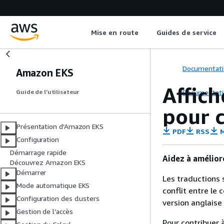
Mise en route
Guides de service
Documentati
Amazon EKS
Affic
Documentati
Guide de l’utilisateur
pour 
Présentation d'Amazon EKS
PDF
RSS
M
Configuration
Démarrage rapide
Aidez à amélior
Découvrez Amazon EKS
Démarrer
Les traductions 
Mode automatique EKS
conflit entre le 
Configuration des clusters
version anglaise
Gestion de l’accès
Pour contribuer à