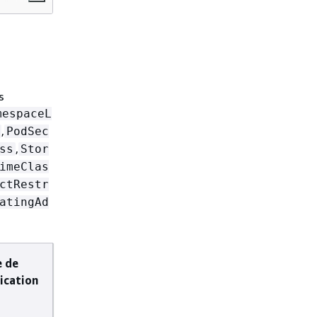
s
mespaceL
,
PodSec
,
ss
Stor
imeClas
ctRestr
atingAd
e de
ication