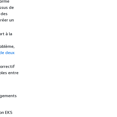
forme
ssus de
 des
réer un
rt à la
roblème,
 de deux
orrectif
bles entre
angements
zon EKS