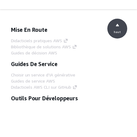
Mise En Route
haut
Didacticiels pratiques AWS
Bibliothèque de solutions AWS
Guides de décision AWS
Guides De Service
Choisir un service d'IA générative
Guides de service AWS
Didacticiels AWS CLI sur GitHub
Outils Pour Développeurs
Bibliothèque d'exemples de code AWS
AWS CLI
Centre de créateur AWS
Blog sur les outils AWS pour les
développeurs