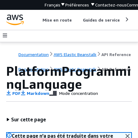
Français
Préférences
Contactez-nous
Comm
Mise en route
Guides de service
Out
Documentation
AWS Elastic Beanstalk
API Reference
PlatformProgrammi
Documentation
AWS Elastic Beanstalk
API Reference
ngLanguage
PDF
Markdown
Mode concentration
Sur cette page
Cette page n'a pas été traduite dans votre