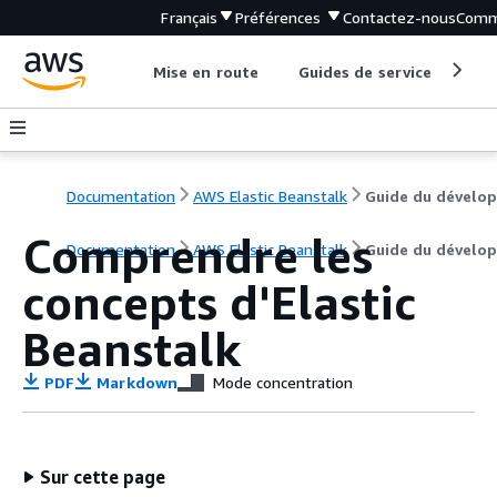
Français
Préférences
Contactez-nous
Comm
Mise en route
Guides de service
Out
Documentation
AWS Elastic Beanstalk
Comprendre les
Documentation
AWS Elastic Beanstalk
Guide du dévelo
concepts d'Elastic
Beanstalk
PDF
Markdown
Mode concentration
Sur cette page