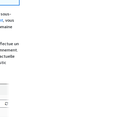
 sous-
nt
, vous
domaine
ffectue un
ronnement.
actuelle
stic