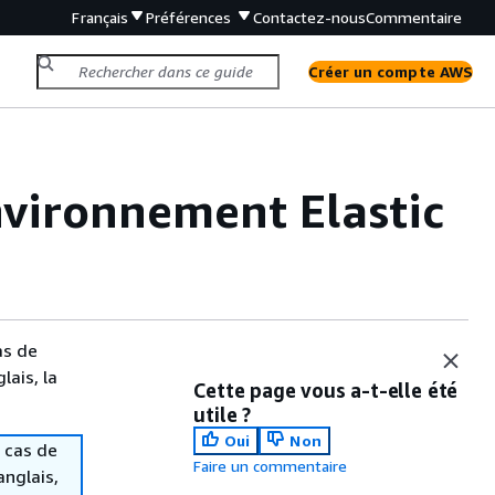
Français
Préférences
Contactez-nous
Commentaire
Créer un compte AWS
vironnement Elastic
as de
lais, la
Cette page vous a-t-elle été
utile ?
Oui
Non
 cas de
Faire un commentaire
anglais,