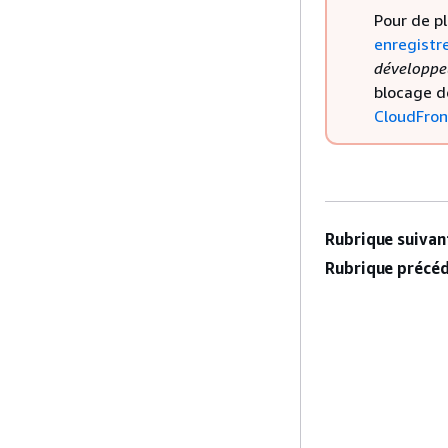
Pour de p
enregistr
développe
blocage d
CloudFron
Rubrique suivant
Rubrique précéd