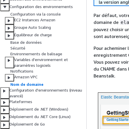
la version ang
Configuration des environnements
Configuration via la console
Par défaut, votr
EC2 Instances Amazon
domaine de
el
Groupe Auto Scaling
pouvez choisir u
Équilibreur de charge
sont autorensei
Base de données
Pour acheminer l
Sécurité
Environnements de balisage
enregistrement C
Variables d'environnement et
Vous pouvez voir
paramètres logiciels
du CNAME dans 
Notifications
Beanstalk.
Amazon VPC
Nom de domaine
Configuration d'environnements (niveau
avancé)
Plateformes
Déploiement de .NET (Windows)
Déploiement du .NET Core (Linux)
Déploiement de Go