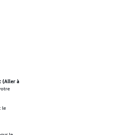
 (Aller à
votre
 le
our le