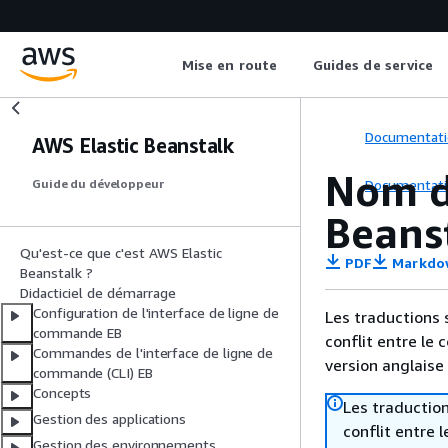
Mise en route
Guides de service
Documentati
AWS Elastic Beanstalk
Nom d
Documentati
Guide du développeur
Beans
Qu'est-ce que c'est AWS Elastic
PDF
Markdo
Beanstalk ?
Didacticiel de démarrage
Configuration de l'interface de ligne de
Les traductions 
commande EB
conflit entre le 
Commandes de l'interface de ligne de
version anglaise
commande (CLI) EB
Concepts
Les traduction
Gestion des applications
conflit entre 
Gestion des environnements