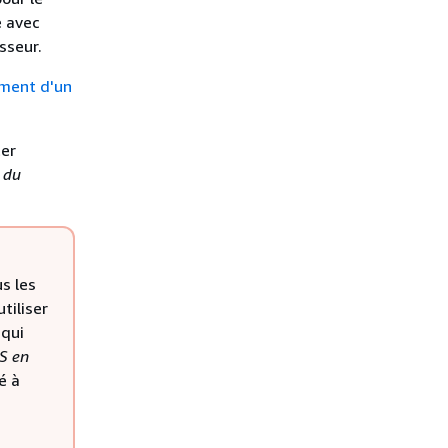
e avec
sseur.
ment d'un
ter
 du
s les
tiliser
 qui
S en
é à