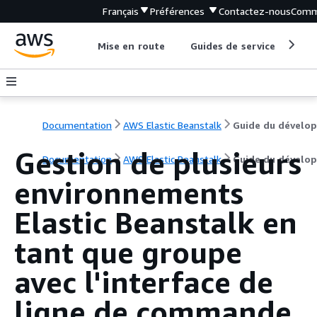
Français
Préférences
Contactez-nous
Comm
Mise en route
Guides de service
Out
Documentation
AWS Elastic Beanstalk
Gestion de plusieurs
Documentation
AWS Elastic Beanstalk
Guide du dévelo
environnements
Elastic Beanstalk en
tant que groupe
avec l'interface de
ligne de commande