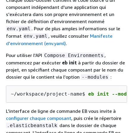
Chaque sous-dossier contient le code source d'un
composant indépendant d'une application qui
s'exécutera dans son propre environnement et un
fichier de définition d'environnement nommé
. Pour de plus amples informations sur le
env.yaml
format
, veuillez consulter
Manifeste
env.yaml
d'environnement (env.yaml)
.
Pour utiliser l'API
,
Compose Environments
commencez par exécuter
eb init
à partir du dossier de
projet, en spécifiant chaque composant par le nom du
dossier qui le contient via l'option
:
--modules
~/workspace/project-name$ 
eb init --modul
L'interface de ligne de commande EB vous invite à
configurer chaque composant
, puis crée le répertoire
dans le dossier de chaque
.elasticbeanstalk
composant. L'interface de ligne de commande EB ne