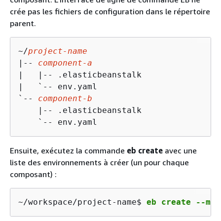
crée pas les fichiers de configuration dans le répertoire
parent.
~/
project-name
|-- 
component-a
|   |-- .elasticbeanstalk

|   `-- env.yaml

`-- 
component-b
    |-- .elasticbeanstalk

    `-- env.yaml
Ensuite, exécutez la commande
eb create
avec une
liste des environnements à créer (un pour chaque
composant) :
~/workspace/project-name$ 
eb create --mod