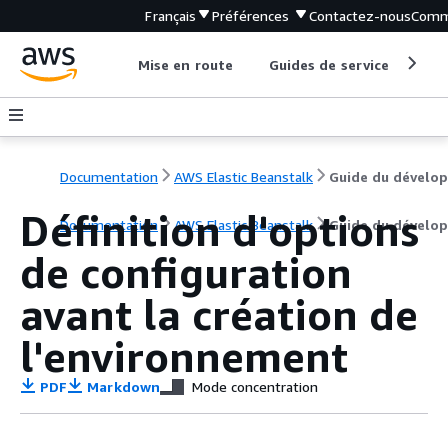
Français
Préférences
Contactez-nous
Comm
Mise en route
Guides de service
Out
Documentation
AWS Elastic Beanstalk
Définition d'options
Documentation
AWS Elastic Beanstalk
Guide du dévelo
de configuration
avant la création de
l'environnement
PDF
Markdown
Mode concentration