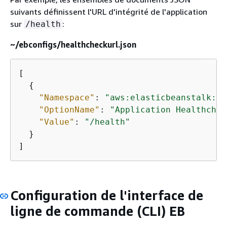
suivants définissent l'URL d'intégrité de l'application
sur
:
/health
~/ebconfigs/healthcheckurl.json
[

{
"Namespace"
: 
"aws:elasticbeanstalk:ap
"OptionName"
: 
"Application Healthchec
"Value"
: 
"/health"
  }

]
Configuration de l'interface de
ligne de commande (CLI) EB