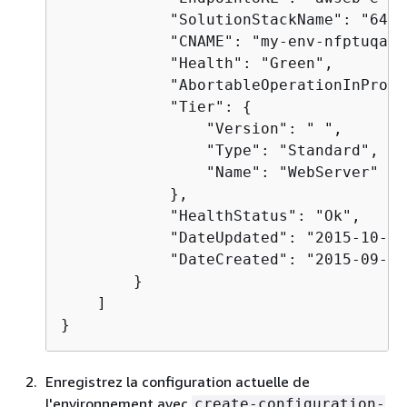
            "SolutionStackName": "64bi
            "CNAME": "my-env-nfptuqape
            "Health": "Green",

            "AbortableOperationInProgr
            "Tier": 
{
                "Version": " ",

                "Type": "Standard",

                "Name": "WebServer"

            },

            "HealthStatus": "Ok",

            "DateUpdated": "2015-10-01
            "DateCreated": "2015-09-30
        }

    ]

}
Enregistrez la configuration actuelle de
l'environnement avec
create-configuration-