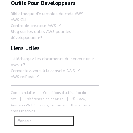
Outils Pour Développeurs
Bibliothèque d'exemples de code AWS
AWS CLI
Centre de créateur AWS
Blog sur les outils AWS pour les
développeurs
Liens Utiles
Téléchargez les documents du serveur MCP
AWS
Connectez-vous à la console AWS
AWS re:Post
Confidentialité
Conditions d'utilisation du
site
Préférences de cookies
© 2026,
Amazon Web Services, Inc. ou ses affiliés. Tous
droits réservés.
Français