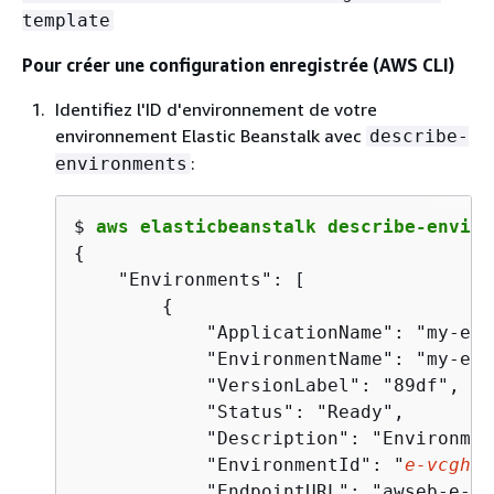
template
Pour créer une configuration enregistrée (AWS CLI)
Identifiez l'ID d'environnement de votre
environnement Elastic Beanstalk avec
describe-
:
environments
$ 
aws elasticbeanstalk describe-enviro
{
    "Environments": [

{
            "ApplicationName": "my-env"
            "EnvironmentName": "my-env"
            "VersionLabel": "89df",

            "Status": "Ready",

            "Description": "Environmen
            "EnvironmentId": "
e-vcghmm
            "EndpointURL": "awseb-e-v-