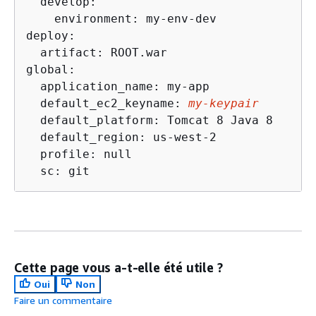
  develop:

    environment: my-env-dev

deploy:

  artifact: ROOT.war

global:

  application_name: my-app

  default_ec2_keyname: 
my-keypair
  default_platform: Tomcat 8 Java 8

  default_region: us-west-2

  profile: null

  sc: git
Cette page vous a-t-elle été utile ?
Oui
Non
Faire un commentaire