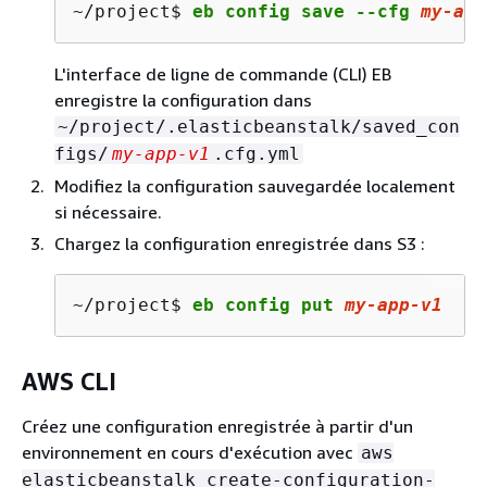
~/project$ 
eb config save --cfg 
my
-app
L'interface de ligne de commande (CLI) EB
enregistre la configuration dans
~/project/.elasticbeanstalk/saved_con
figs/
my-app-v1
.cfg.yml
Modifiez la configuration sauvegardée localement
si nécessaire.
Chargez la configuration enregistrée dans S3 :
~/project$ 
eb config put 
my
-app-v
1
AWS CLI
Créez une configuration enregistrée à partir d'un
environnement en cours d'exécution avec
aws
elasticbeanstalk create-configuration-