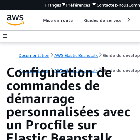
Français
Préférences
Contactez-nous
Comm
Mise en route
Guides de service
Out
Documentation
AWS Elastic Beanstalk
Configuration de
Documentation
AWS Elastic Beanstalk
Guide du dévelo
commandes de
démarrage
personnalisées avec
un Procfile sur
Elastic Beanstalk