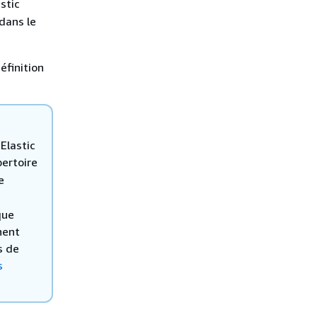
stic
dans le
.
éfinition
Elastic
pertoire
e
que
nent
s de
s