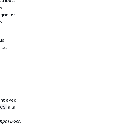
attributs
s
gne les
s.
us
 les
ent avec
à la
es
npm Docs
.