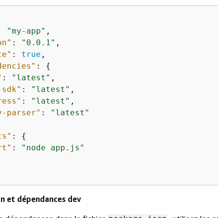
: 
"my-app"
,

on"
: 
"0.0.1"
,

te"
: 
true
,

dencies"
: 
{
"
: 
"latest"
,

-sdk"
: 
"latest"
,

ress"
: 
"latest"
,

y-parser"
: 
"latest"
ts"
: 
{
rt"
: 
"node app.js"
n et dépendances dev