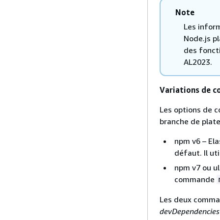
Note
Les infor
Node.js p
des fonct
AL2023.
Variations de 
Les options de c
branche de plate
npm v6 – Ela
défaut. Il u
npm v7 ou ul
commande
Les deux command
devDependencies