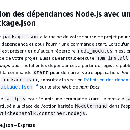
tion des dépendances Node.js avec u
ckage.json
er
à la racine de votre source de projet pour 
package.json
 dépendance et pour fournir une commande start. Lorsqu'un 
est présent et qu'aucun répertoire
n'est p
node_modules
rce de votre projet, Elastic Beanstalk exécute
npm install
bapp
pour installer les dépendances à partir du registre publi
nt la commande
pour démarrer votre application. Pour
start
r
, consultez la section
Définition des dépen
package.json
sur le site Web de
npm Docs
.
package.json
clé
pour fournir une commande start. Le mot-clé
scripts
s
ilisé à la place de l'option héritée
dans l'es
NodeCommand
.
sticbeanstalk:container:nodejs
.json – Express