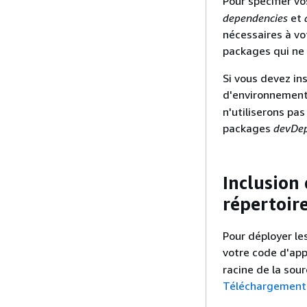
Pour spécifier v
dependencies
et
nécessaires à vo
packages qui ne 
Si vous devez in
d'environneme
n'utiliserons pas
packages
devDep
Inclusion
répertoir
Pour déployer l
votre code d'app
racine de la sour
Téléchargement 