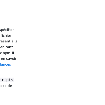
n
spécifier
fichier
résent à la
en tant
c npm. Il
 en savoir
dances
cripts
pace de