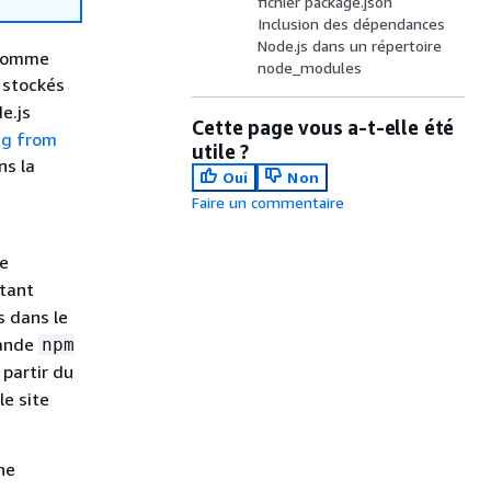
fichier package.json
Inclusion des dépendances
Node.js dans un répertoire
 comme
node_modules
 stockés
e.js
Cette page vous a-t-elle été
ng from
utile ?
s la
Oui
Non
Faire un commentaire
re
tant
s dans le
mande
npm
 partir du
le site
ne