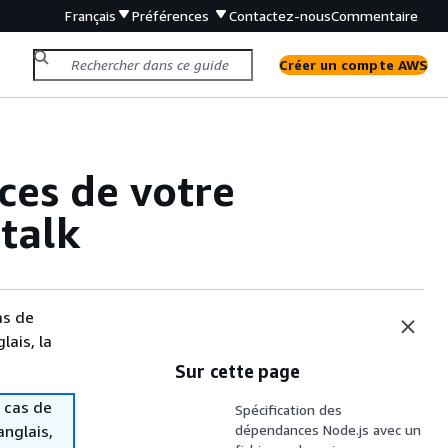
Français
Préférences
Contactez-nous
Commentaire
Créer un compte AWS
ces de votre
stalk
as de
lais, la
Sur cette page
 cas de
Spécification des
anglais,
dépendances Node.js avec un