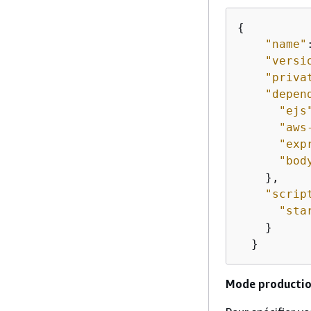
{
"name"
"versi
"priva
"depen
"ejs
"aws
"exp
"bod
    },

"scrip
"sta
    }

  }
Mode productio