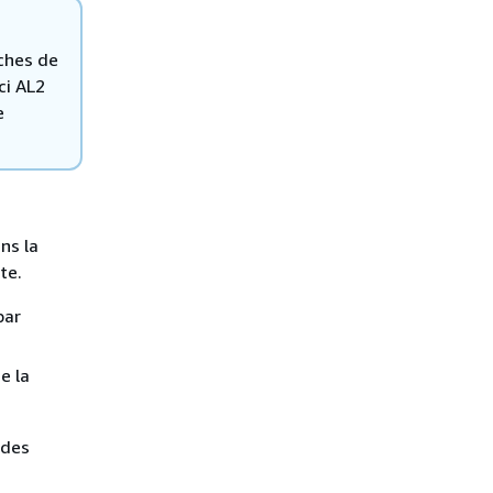
ches de
ci AL2
e
ns la
te.
par
se la
 des