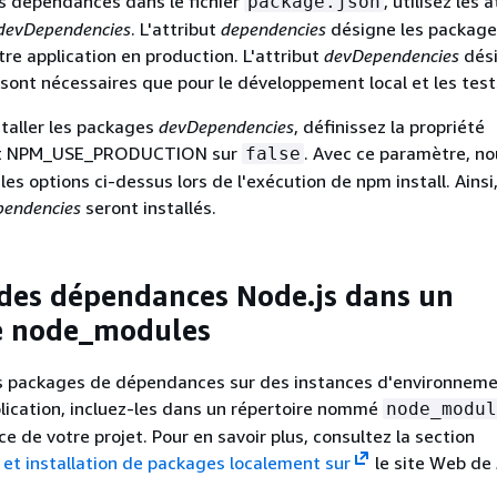
os dépendances dans le fichier
, utilisez les 
package.json
devDependencies
. L'attribut
dependencies
désigne les package
tre application en production. L'attribut
devDependencies
dési
sont nécessaires que pour le développement local et les test
staller les packages
devDependencies
, définissez la propriété
nt NPM_USE_PRODUCTION sur
. Avec ce paramètre, no
false
 les options ci-dessus lors de l'exécution de npm install. Ainsi,
endencies
seront installés.
 des dépendances Node.js dans un
e node_modules
es packages de dépendances sur des instances d'environnem
lication, incluez-les dans un répertoire nommé
node_modul
ce de votre projet. Pour en savoir plus, consultez la section
et installation de packages localement sur
le site Web de