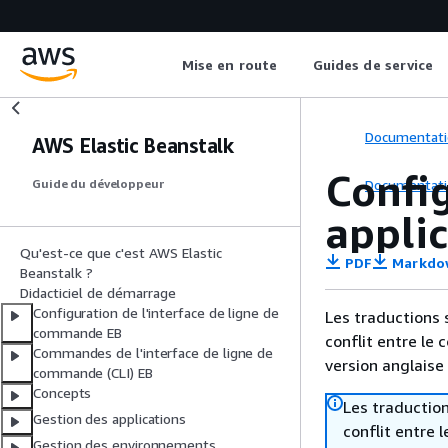
Mise en route
Guides de service
Documentati
AWS Elastic Beanstalk
Confi
Documentati
Guide du développeur
applic
Qu'est-ce que c'est AWS Elastic
PDF
Markdo
Beanstalk ?
Didacticiel de démarrage
Configuration de l'interface de ligne de
Les traductions 
commande EB
conflit entre le 
Commandes de l'interface de ligne de
version anglaise
commande (CLI) EB
Concepts
Les traduction
Gestion des applications
conflit entre 
Gestion des environnements