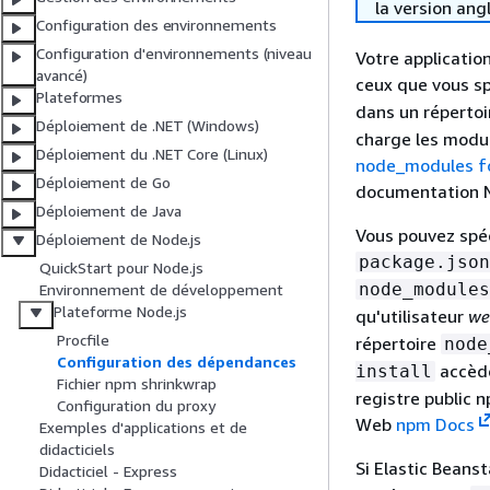
la version ang
Configuration des environnements
Configuration d'environnements (niveau
Votre applicati
avancé)
ceux que vous sp
Plateformes
dans un réperto
Déploiement de .NET (Windows)
charge les modul
Déploiement du .NET Core (Linux)
node_modules f
Déploiement de Go
documentation N
Déploiement de Java
Vous pouvez spéc
Déploiement de Node.js
package.json
QuickStart pour Node.js
node_modules
Environnement de développement
Plateforme Node.js
qu'utilisateur
we
Procfile
répertoire
node
Configuration des dépendances
accède
install
Fichier npm shrinkwrap
registre public 
Configuration du proxy
Web
npm Docs
Exemples d'applications et de
didacticiels
Si Elastic Beans
Didacticiel - Express