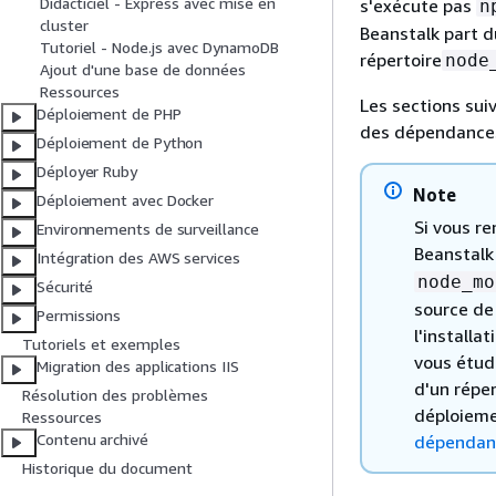
Didacticiel - Express avec mise en
s'exécute pas
n
cluster
Beanstalk part d
Tutoriel - Node.js avec DynamoDB
répertoire
node
Ajout d'une base de données
Ressources
Les sections sui
Déploiement de PHP
des dépendances
Déploiement de Python
Déployer Ruby
Note
Déploiement avec Docker
Si vous r
Environnements de surveillance
Beanstal
Intégration des AWS services
node_mo
Sécurité
source de 
Permissions
l'install
Tutoriels et exemples
vous étud
Migration des applications IIS
d'un réper
Résolution des problèmes
déploieme
Ressources
Contenu archivé
dépendanc
Historique du document