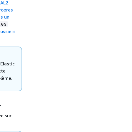
/AL2
ropres
ns un
les
ossiers
Elastic
tte
blème.
2
e sur