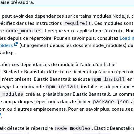
laise prévaudra.
on peut avoir des dépendances sur certains modules Node.js,
écifiez dans les instructions
. Ces modules sont
require()
ire
. Lorsque votre application s'exécute, Nod
node_modules
es depuis ce répertoire. Pour en savoir plus, consultez
Loadi
olders
(Chargement depuis les dossiers node_modules) dan
ode.js.
ifier ces dépendances de module à l'aide d'un fichier
. Si Elastic Beanstalk détecte ce fichier et qu'aucun répertoi
n'est présent, Elastic Beanstalk exécute
en 
npm install
bapp
. La commande
installe les dépendance
npm install
créé au préalable par Elastic Beanstalk. La com
_modules
 aux packages répertoriés dans le fichier
à
package.json
npm ou d'autres emplacements. Pour en savoir plus, consultez 
.
talk détecte le répertoire
, Elastic Beanstalk 
node_modules