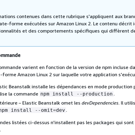
mations contenues dans cette rubrique s'appliquent aux bran
late-forme exécutées sur Amazon Linux 2. Le contenu décrit i
ionnalités et des comportements spécifiques qui diffèrent d
commande
ommande varient en fonction de la version de npm incluse da
-forme Amazon Linux 2 sur laquelle votre application s'exécu
stic Beanstalk installe les dépendances en mode production 
tilise la commande
.
npm install --production
térieure – Elastic Beanstalk omet les
devDependencies
. Il utili
.
npm install --omit=dev
es listées ci-dessus n'installent pas les packages qui sont
.