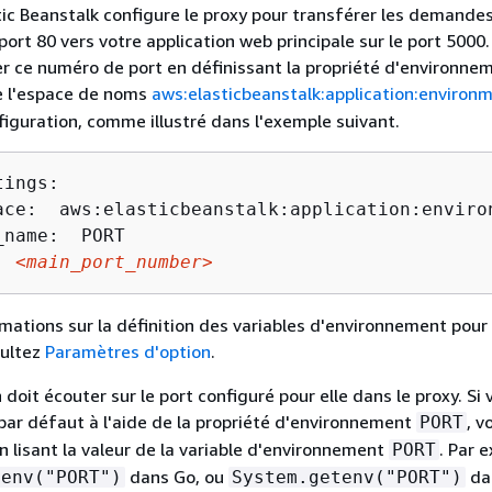
tic Beanstalk configure le proxy pour transférer les demande
port 80 vers votre application web principale sur le port 5000
r ce numéro de port en définissant la propriété d'environne
e l'espace de noms
aws:elasticbeanstalk:application:environ
nfiguration, comme illustré dans l'exemple suivant.
ings:

ace:  aws:elasticbeanstalk:application:environ
name:  PORT

  
<main_port_number>
rmations sur la définition des variables d'environnement pour
sultez
Paramètres d'option
.
 doit écouter sur le port configuré pour elle dans le proxy. Si 
 par défaut à l'aide de la propriété d'environnement
, v
PORT
n lisant la valeur de la variable d'environnement
. Par 
PORT
dans Go, ou
dan
tenv("PORT")
System.getenv("PORT")