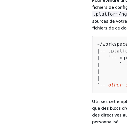
fichiers de conf
.platform/ng
sources de votre 
fichiers de ce do
~/workspace
|-- .platfo
|   `-- ngi
|       `--
|         
|         
`-- 
other 
Utilisez cet emp
que des blocs d
des directives a
personnalisé.