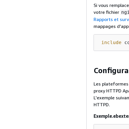
Si vous remplacez
votre fichier
ng
Rapports et surv
mappages d'appli
include
 c
Configur
Les plateformes 
proxy HTTPD Apac
L'exemple suivan
HTTPD.
Exemple.ebexte