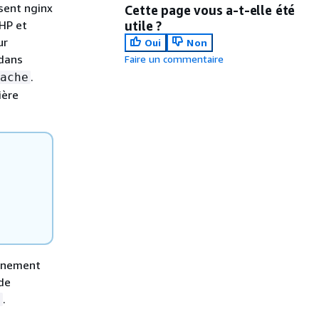
sent nginx
Cette page vous a-t-elle été
HP et
utile ?
ur
Oui
Non
dans
Faire un commentaire
.
ache
ière
onnement
 de
.
m