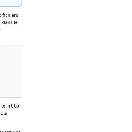
 fichiers
dans le
c
 le
http
 qui
outez des