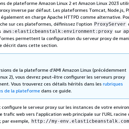
ons de plateforme Amazon Linux 2 et Amazon Linux 2023 utili
roxy inverse par défaut. Les plateformes Tomcat, Node.js, P
 également en charge Apache HTTPD comme alternative. Po
che sur ces plateformes, définissez l'option
ProxyServer
s
sur
aws:elasticbeanstalk:environment:proxy
ap
formes permettent la configuration du serveur proxy de man
 décrit dans cette section.
ersions de la plateforme d'AMI Amazon Linux (précédemment
nux 2), vous devrez peut-être configurer les serveurs proxy
ent. Vous trouverez ces détails hérités dans les
rubriques
es de la plateforme
dans ce guide.
k configure le serveur proxy sur les instances de votre envir
e trafic web vers l'application web principale sur l'URL racine
; par exemple,
http://my-env.elasticbeanstalk.co