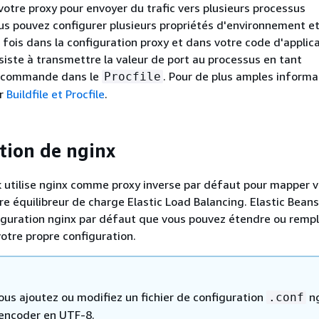
votre proxy pour envoyer du trafic vers plusieurs processus
ous pouvez configurer plusieurs propriétés d'environnement et 
a fois dans la configuration proxy et dans votre code d'applic
siste à transmettre la valeur de port au processus en tant
 commande dans le
. Pour de plus amples informa
Procfile
er
Buildfile et Procfile
.
tion de nginx
k utilise nginx comme proxy inverse par défaut pour mapper v
re équilibreur de charge Elastic Load Balancing. Elastic Beans
iguration nginx par défaut que vous pouvez étendre ou remp
otre propre configuration.
ous ajoutez ou modifiez un fichier de configuration
ng
.conf
l'encoder en UTF-8.