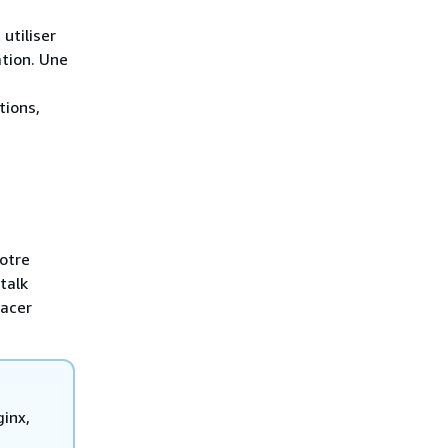
utiliser
ation. Une
tions,
otre
talk
lacer
inx,