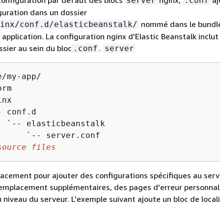
server
.conf
iguration dans un dossier
nommé dans le bundl
inx/conf.d/elasticbeanstalk/
application. La configuration nginx d'Elastic Beanstalk inclut
ssier au sein du bloc
.
.conf
server
/my-app/

rm

nx

 conf.d

  `-- elasticbeanstalk

      `-- server.conf

source files
lacement pour ajouter des configurations spécifiques au serve
'emplacement supplémentaires, des pages d'erreur personnal
u niveau du serveur. L'exemple suivant ajoute un bloc de local