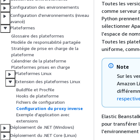
Toutes les versi
Configuration des environnements
comme serveur p
Configuration d'environnements (niveau
Python prennent
avancé)
sélectionner Apa
Plateformes
l'espace de nom
Glossaire des plateformes
Toutes les plate
Modèle de responsabilité partagée
Stratégie de prise en charge de la
uniforme, comme
plateforme
Calendrier de la plateforme
Note
Plateformes prises en charge
Plateformes Linux
Sur les v
Extension des plateformes Linux
Amazon Li
Buildfile et Procfile
différemm
Hooks de plateforme
respectiv
Fichiers de configuration
Configuration du proxy inverse
Exemple d'application avec
Elastic Beanstal
extensions
pour transférer l
Déploiement de .NET (Windows)
l'environnement 
Déploiement du .NET Core (Linux)