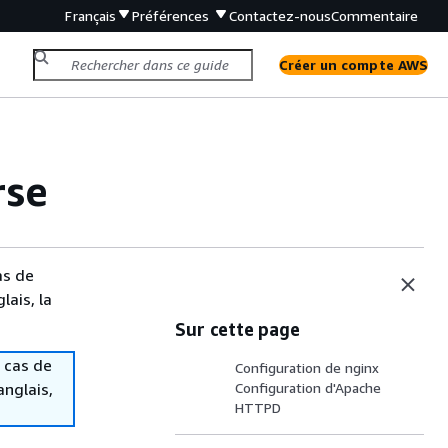
Français
Préférences
Contactez-nous
Commentaire
Créer un compte AWS
rse
as de
lais, la
Sur cette page
 cas de
Configuration de nginx
anglais,
Configuration d'Apache
HTTPD