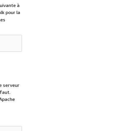
suivante à
lk pour la
 les
e serveur
faut.
 Apache