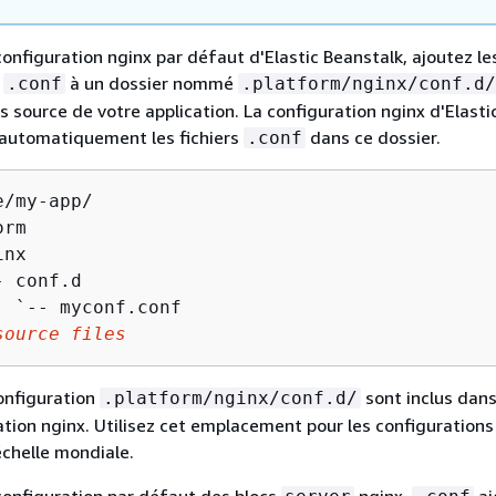
onfiguration nginx par défaut d'Elastic Beanstalk, ajoutez les
n
à un dossier nommé
.conf
.platform/nginx/conf.d/
s source de votre application. La configuration nginx d'Elasti
 automatiquement les fichiers
dans ce dossier.
.conf
/my-app/

rm

nx

 conf.d

  `-- myconf.conf

source files
configuration
sont inclus dans
.platform/nginx/conf.d/
ation nginx. Utilisez cet emplacement pour les configurations
échelle mondiale.
configuration par défaut des blocs
nginx,
aj