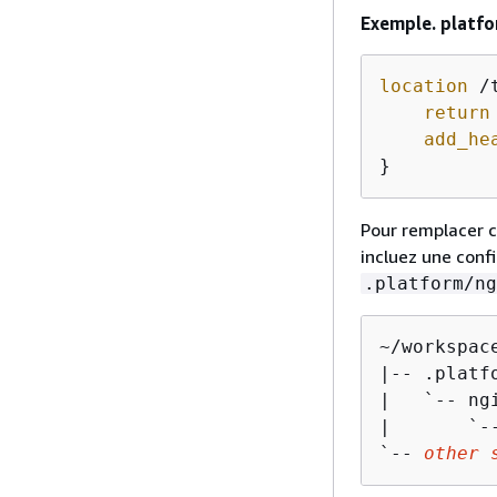
Exemple. platfo
location
 /
return
add_he
}
Pour remplacer c
incluez une conf
.platform/ng
~/workspace
|-- .platfo
|   `-- ngi
|       `--
`-- 
other 