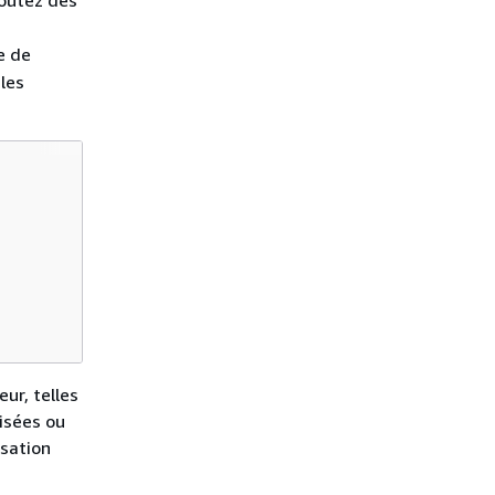
e de
 les
ur, telles
isées ou
isation