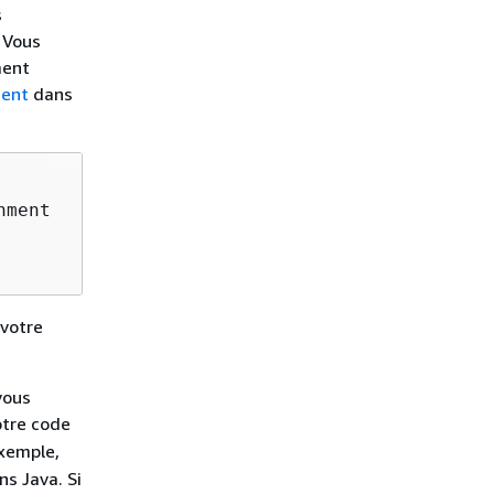
s
. Vous
ment
ment
dans
ment

 votre
vous
otre code
exemple,
s Java. Si