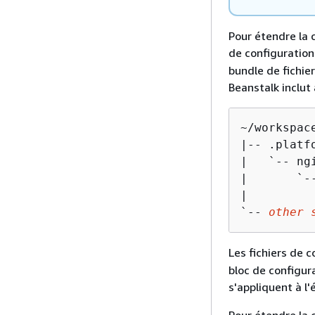
Pour étendre la c
de configuratio
bundle de fichier
Beanstalk inclut
~/workspace
|-- .platfo
|   `-- ngi
|       `--
|         
`-- 
other 
Les fichiers de 
bloc de configur
s'appliquent à l'
Pour étendre la 