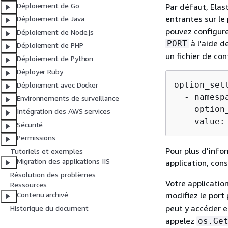
Déploiement de Go
Par défaut, Elas
entrantes sur le 
Déploiement de Java
pouvez configure
Déploiement de Node.js
à l'aide d
PORT
Déploiement de PHP
un fichier de co
Déploiement de Python
Déployer Ruby
option_sett
Déploiement avec Docker
  - namesp
Environnements de surveillance
    option_
Intégration des AWS services
    value:
Sécurité
Permissions
Pour plus d'info
Tutoriels et exemples
Migration des applications IIS
application, con
Résolution des problèmes
Votre application
Ressources
modifiez le port
Contenu archivé
peut y accéder e
Historique du document
appelez
os.Ge