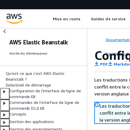
Mise en route
Guides de service
Documentati
AWS Elastic Beanstalk
Confi
Documentati
Guide du développeur
PDF
Markdo
Qu'est-ce que c'est AWS Elastic
Beanstalk ?
Les traductions 
Didacticiel de démarrage
conflit entre le 
Configuration de l'interface de ligne de
version anglaise
commande EB
Commandes de l'interface de ligne de
Les traduction
commande (CLI) EB
conflit entre 
Concepts
la version ang
Gestion des applications
Gestion des environnements