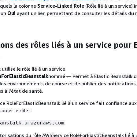
squels la colonne
Service-Linked Role
(Rôle lié à un service) 
z un
Oui
ayant un lien permettant de consulter les détails du 
ons des rôles liés à un service pour E
utilise le rôle lié à un service
ForElasticBeanstalk
nommé — Permet à Elastic Beanstalk d
t des environnements de course et de publier des notifications
s à l'état de santé.
ce RoleForElasticBeanstalk lié à un service fait confiance aux
umer le rôle :
anstalk.amazonaws.com
utorisations du rôle AWSService RoleForElasticBeanstalk lié à 