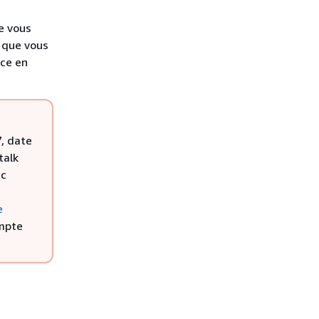
e vous
t que vous
ice en
7, date
talk
ic
e
mpte