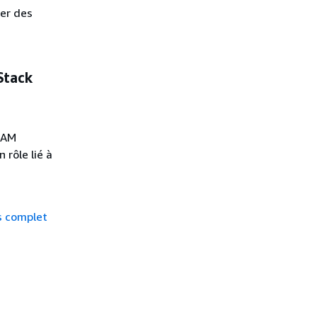
uer des
Stack
 IAM
 rôle lié à
s complet