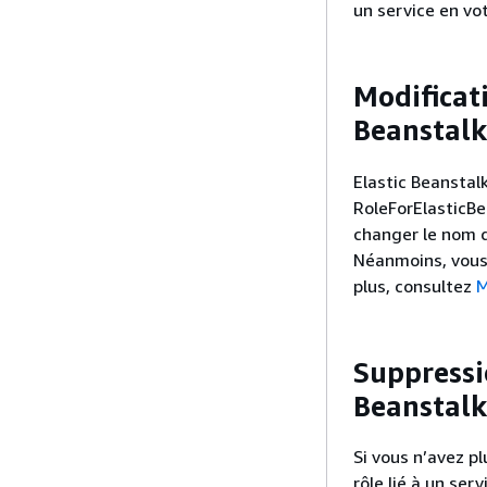
un service en vo
Modificati
Beanstalk
Elastic Beanstal
RoleForElasticBea
changer le nom du
Néanmoins, vous 
plus, consultez
M
Suppressio
Beanstalk
Si vous n’avez pl
rôle lié à un se