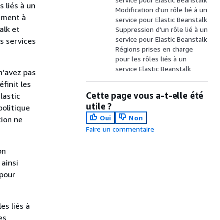
 liés à un
Modification d'un rôle lié à un
tement à
service pour Elastic Beanstalk
alk et
Suppression d'un rôle lié à un
service pour Elastic Beanstalk
es services
Régions prises en charge
pour les rôles liés à un
service Elastic Beanstalk
 n'avez pas
finit les
Cette page vous a-t-elle été
lastic
utile ?
politique
Oui
Non
tion ne
Faire un commentaire
on
ainsi
 pour
es liés à
es