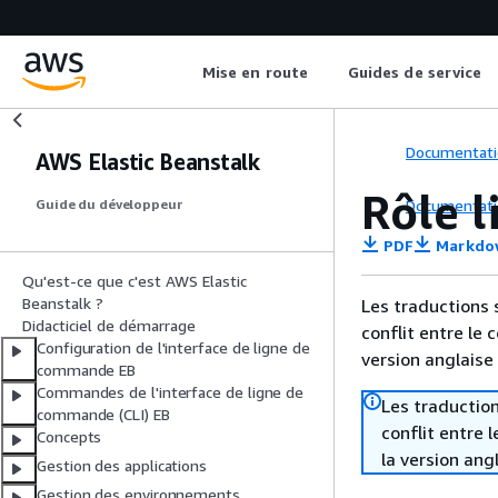
Mise en route
Guides de service
Documentati
AWS Elastic Beanstalk
Rôle l
Documentati
Guide du développeur
PDF
Markdo
Qu'est-ce que c'est AWS Elastic
Beanstalk ?
Les traductions 
Didacticiel de démarrage
conflit entre le 
Configuration de l'interface de ligne de
version anglaise
commande EB
Commandes de l'interface de ligne de
Les traduction
commande (CLI) EB
conflit entre 
Concepts
la version ang
Gestion des applications
Gestion des environnements