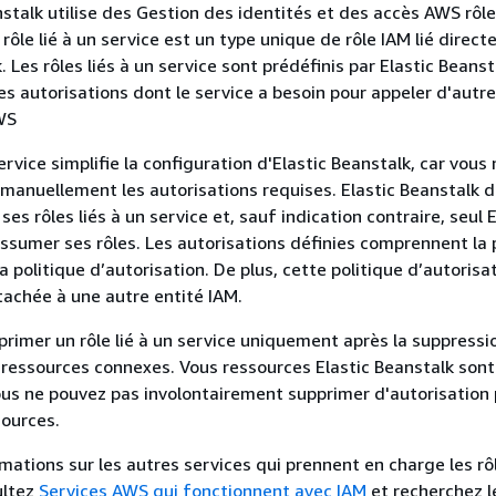
stalk utilise des Gestion des identités et des accès AWS rôles
 rôle lié à un service est un type unique de rôle IAM lié direc
. Les rôles liés à un service sont prédéfinis par Elastic Beanst
les autorisations dont le service a besoin pour appeler d'autr
WS
service simplifie la configuration d'Elastic Beanstalk, car vous
 manuellement les autorisations requises. Elastic Beanstalk dé
ses rôles liés à un service et, sauf indication contraire, seul E
ssumer ses rôles. Les autorisations définies comprennent la 
a politique d’autorisation. De plus, cette politique d’autorisa
tachée à une autre entité IAM.
rimer un rôle lié à un service uniquement après la suppressi
 ressources connexes. Vous ressources Elastic Beanstalk sont 
us ne pouvez pas involontairement supprimer d'autorisation
sources.
mations sur les autres services qui prennent en charge les rôl
ultez
Services AWS qui fonctionnent avec IAM
et recherchez l