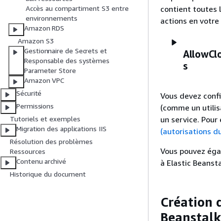
contient toutes 
Accès au compartiment S3 entre
environnements
actions en votre
Amazon RDS
Amazon S3
Gestionnaire de Secrets et
AllowCl
Responsable des systèmes
s
Parameter Store
Amazon VPC
Sécurité
Vous devez confi
Permissions
(comme un utilisa
un service. Pour 
Tutoriels et exemples
Migration des applications IIS
(autorisations du
Résolution des problèmes
Vous pouvez éga
Ressources
Contenu archivé
à Elastic Beansta
Historique du document
Création d
Beanstalk