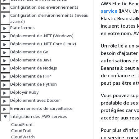
AWS Elastic Bean
Configuration des environnements
service
(IAM). Un
Configuration d'environnements (niveau
Elastic Beanstalk
avancé)
incluent toutes 
Plateformes
en votre nom. A
Déploiement de .NET (Windows)
Déploiement du .NET Core (Linux)
Un rôle lié à un 
Déploiement de Go
besoin d'ajouter
Déploiement de Java
autorisations de 
Beanstalk peut a
Déploiement de Node.js
de confiance et l
Déploiement de PHP
peut pas être at
Déploiement de Python
Déployer Ruby
Vous pouvez supp
Déploiement avec Docker
préalable de ses
Environnements de surveillance
protégées car vo
Intégration des AWS services
accéder aux res
CloudFront
Pour plus d'infor
CloudTrail
CloudWatch
un service, cons