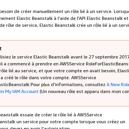
besoin de créer manuellement un rôle lié à un service. Lorsqu
nement Elastic Beanstalk à l'aide de l'API Elastic Beanstalk e
de rôle de service, Elastic Beanstalk crée un rôle lié à un serv
t
ilisiez le service Elastic Beanstalk avant le 27 septembre 201
e il a commencé à prendre en AWSService RoleForElasticBeans
rôle lié au service, et que votre compte en avait besoin, Elast
 a créé le rôle dans votre compte. AWSService
asticBeanstalk Pour plus d'informations, consultez
A New Rol
in My IAM Account
(Un nouveau rôle est apparu dans mon co
Beanstalk essaie de créer le rôle lié à AWSService
anstalk un service pour votre compte lorsque vous créez un
ous devez en avoir l'autorisation.