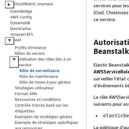
CloudWatch Journaux
services pour le
EventBridge
(Oui). Choisisse
AWS Config
ce service.
DynamoDB
ElastiCache
Amazon EFS
IAM
Autorisati
Profils d’instance
Beanstalk
Rôles du service
Utilisation des rôles liés à un
Elastic Beanstalk 
service
Rôle de surveillance
AWSServiceRole
Rôle de maintenance
surveiller l'éta
Rôle de mises à jour gérées
d'événements lié
Stratégies utilisateur
Format ARN
Le rôle AWSServi
Ressources et conditions
suivants pour ass
Contrôle d’accès basé sur les
étiquettes
elasticbe
Exemples de stratégies gérées
Exemple de stratégies spécifiques
La politique d'a
aux ressources