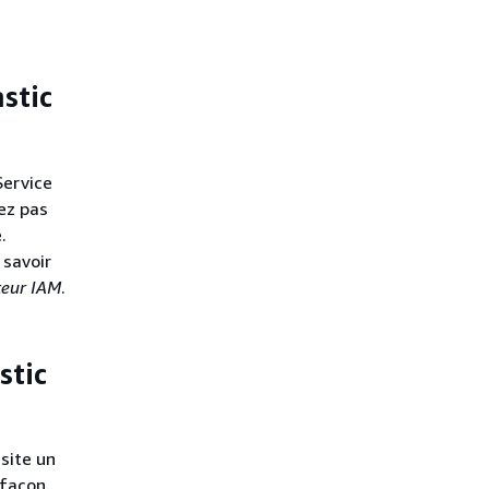
astic
Service
vez pas
.
 savoir
ateur IAM
.
stic
ssite un
 façon,