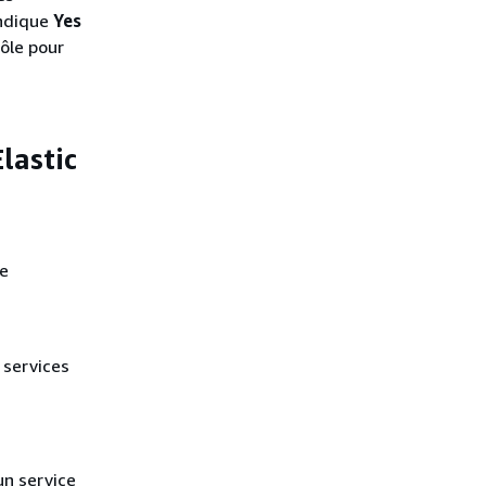
indique
Yes
rôle pour
lastic
e
 services
un service