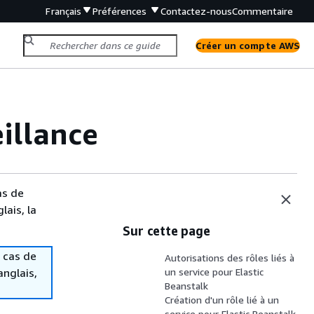
Français
Préférences
Contactez-nous
Commentaire
Créer un compte AWS
eillance
as de
lais, la
Sur cette page
 cas de
Autorisations des rôles liés à
anglais,
un service pour Elastic
Beanstalk
Création d'un rôle lié à un
service pour Elastic Beanstalk