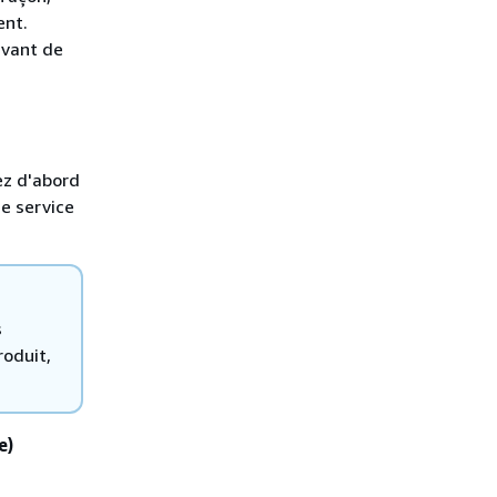
ent.
avant de
ez d'abord
de service
s
roduit,
e)