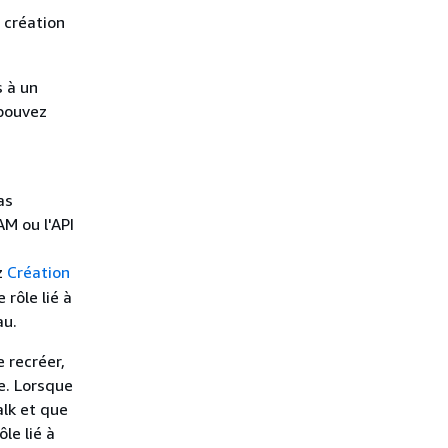
a création
s à un
 pouvez
as
AM ou l'API
z
Création
 rôle lié à
au.
e recréer,
e. Lorsque
alk et que
le lié à