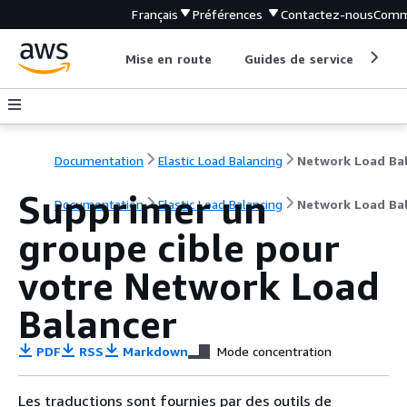
Français
Préférences
Contactez-nous
Comm
Mise en route
Guides de service
Out
Documentation
Elastic Load Balancing
Supprimer un
Documentation
Elastic Load Balancing
Network Load Ba
groupe cible pour
votre Network Load
Balancer
PDF
RSS
Markdown
Mode concentration
Les traductions sont fournies par des outils de