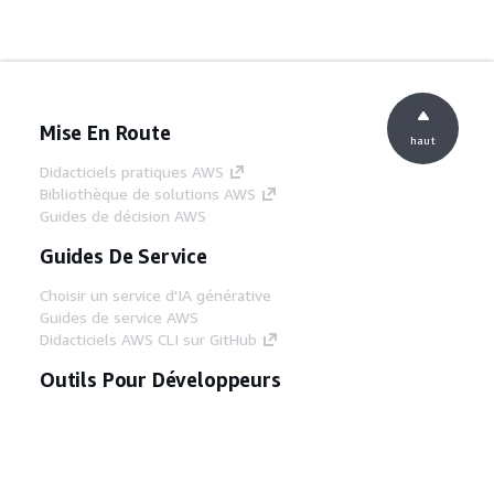
Mise En Route
haut
Didacticiels pratiques AWS
Bibliothèque de solutions AWS
Guides de décision AWS
Guides De Service
Choisir un service d'IA générative
Guides de service AWS
Didacticiels AWS CLI sur GitHub
Outils Pour Développeurs
Bibliothèque d'exemples de code AWS
AWS CLI
Centre de créateur AWS
Blog sur les outils AWS pour les