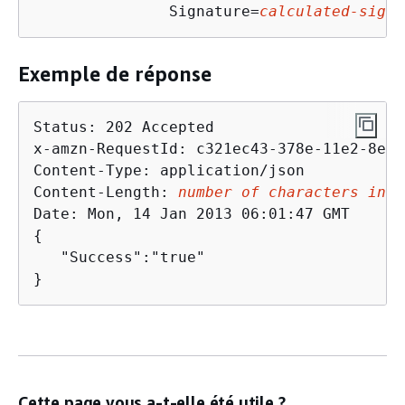
               Signature=
calculated-signa
Exemple de réponse
Status: 202 Accepted

x-amzn-RequestId: c321ec43-378e-11e2-8e4c
Content-Type: application/json

Content-Length: 
number of characters in t
{
   "Success":"true"

}
Cette page vous a-t-elle été utile ?