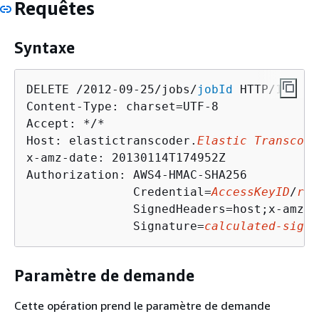
Requêtes
Syntaxe
DELETE /2012-09-25/jobs/
jobId
 HTTP/1.1

Content-Type: charset=UTF-8

Accept: */*

Host: elastictranscoder.
Elastic Transcode
x-amz-date: 20130114T174952Z

Authorization: AWS4-HMAC-SHA256

               Credential=
AccessKeyID
/
req
               SignedHeaders=host;x-amz-d
               Signature=
calculated-signa
Paramètre de demande
Cette opération prend le paramètre de demande