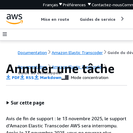
Français
Préférences
Contactez-nous
Comm
Mise en route
Guides de service
Out
Documentation
Amazon Elastic Transcoder
Annuler une tâche
Documentation
Amazon Elastic Transcoder
Guide du développeur
PDF
RSS
Markdown
Mode concentration
Sur cette page
Avis de fin de support : le 13 novembre 2025, le support
d'Amazon Elastic Transcoder AWS sera interrompu.
Après le 13 novembre 2025, vous ne pourrez plus