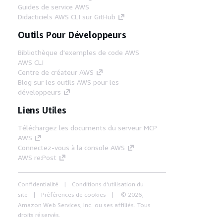
Guides de service AWS
Didacticiels AWS CLI sur GitHub
Outils Pour Développeurs
Bibliothèque d'exemples de code AWS
AWS CLI
Centre de créateur AWS
Blog sur les outils AWS pour les
développeurs
Liens Utiles
Téléchargez les documents du serveur MCP
AWS
Connectez-vous à la console AWS
AWS re:Post
Confidentialité
Conditions d'utilisation du
site
Préférences de cookies
© 2026,
Amazon Web Services, Inc. ou ses affiliés. Tous
droits réservés.