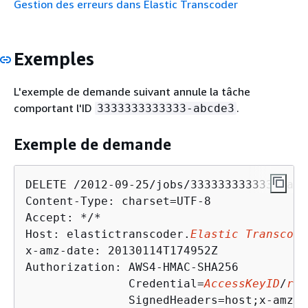
Gestion des erreurs dans Elastic Transcoder
Exemples
L'exemple de demande suivant annule la tâche
comportant l'ID
.
3333333333333-abcde3
Exemple de demande
DELETE /2012-09-25/jobs/3333333333333-abc
Content-Type: charset=UTF-8

Accept: */*

Host: elastictranscoder.
Elastic Transcode
x-amz-date: 20130114T174952Z

Authorization: AWS4-HMAC-SHA256

               Credential=
AccessKeyID
/
req
               SignedHeaders=host;x-amz-d