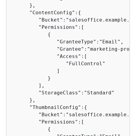
      },

      "ContentConfig":
{
         "Bucket":"salesoffice.example.co
         "Permissions":[

{
               "GranteeType":"Email",

               "Grantee":"marketing-promo
               "Access":[

                  "FullControl"

               ]

            }

         ],

         "StorageClass":"Standard"

      },

      "ThumbnailConfig":
{
         "Bucket":"salesoffice.example.co
         "Permissions":[

{