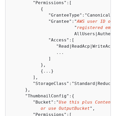
         "Permissions":[

{
               "GranteeType":"Canonical|E
               "Grantee":"
AWS user ID or 
                         "
registered emai
                         AllUsers|Authent
               "Access":[

                  "Read|ReadAcp|WriteAcp|
                  ...

               ]

            },

{
...}

         ],

         "StorageClass":"Standard|Reduced
      },

      "ThumbnailConfig":
{
         "Bucket":"
Use this plus ContentC
            or use OutputBucket
",

         "Permissions":[
