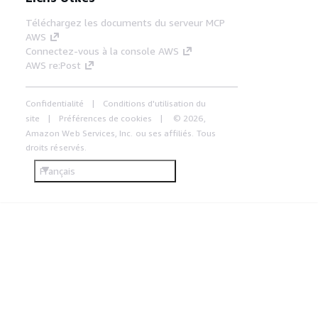
Téléchargez les documents du serveur MCP
AWS
Connectez-vous à la console AWS
AWS re:Post
Confidentialité
Conditions d'utilisation du
site
Préférences de cookies
© 2026,
Amazon Web Services, Inc. ou ses affiliés. Tous
droits réservés.
Français