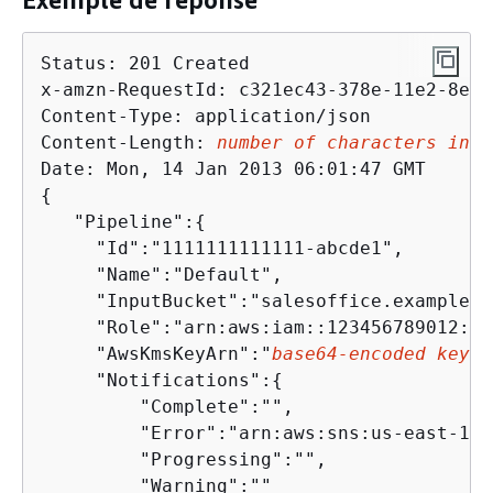
Status: 201 Created

x-amzn-RequestId: c321ec43-378e-11e2-8e4c
Content-Type: application/json

Content-Length: 
number of characters in t
{
   "Pipeline":
{
     "Id":"1111111111111-abcde1",

     "Name":"Default",

     "InputBucket":"salesoffice.example.c
     "Role":"arn:aws:iam::123456789012:ro
     "AwsKmsKeyArn":"
base64-encoded key f
     "Notifications":
{
         "Complete":"",

         "Error":"arn:aws:sns:us-east-1:1
         "Progressing":"",

         "Warning":""
