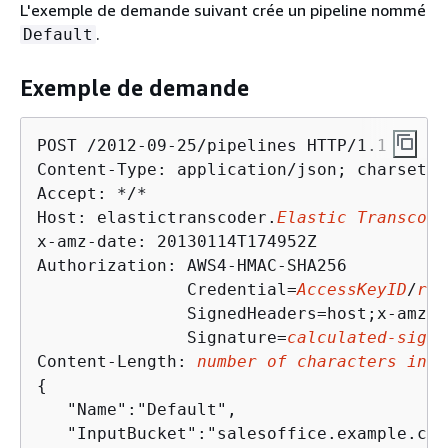
L'exemple de demande suivant crée un pipeline nommé
.
Default
Exemple de demande
POST /2012-09-25/pipelines HTTP/1.1

Content-Type: application/json; charset=UT
Accept: */*

Host: elastictranscoder.
Elastic Transcode
x-amz-date: 20130114T174952Z

Authorization: AWS4-HMAC-SHA256 

               Credential=
AccessKeyID
/
req
               SignedHeaders=host;x-amz-d
               Signature=
calculated-signa
Content-Length: 
number of characters in t
{
   "Name":"Default",

   "InputBucket":"salesoffice.example.com