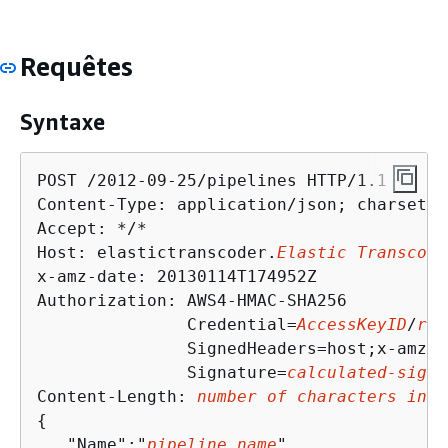
Requêtes
Syntaxe
POST /2012-09-25/pipelines HTTP/1.1

Content-Type: application/json; charset=UT
Accept: */*

Host: elastictranscoder.
Elastic Transcode
x-amz-date: 20130114T174952Z

Authorization: AWS4-HMAC-SHA256 

               Credential=
AccessKeyID
/
req
               SignedHeaders=host;x-amz-d
               Signature=
calculated-signa
Content-Length: 
number of characters in t
{
   "Name":"
pipeline name
",
