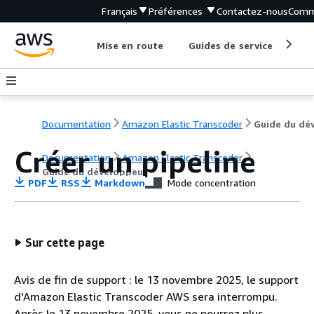
Français
Préférences
Contactez-nous
Comm
Mise en route
Guides de service
Out
Documentation
Amazon Elastic Transcoder
Créer un pipeline
Documentation
Amazon Elastic Transcoder
Guide du développeur
PDF
RSS
Markdown
Mode concentration
Sur cette page
Avis de fin de support : le 13 novembre 2025, le support
d'Amazon Elastic Transcoder AWS sera interrompu.
Après le 13 novembre 2025, vous ne pourrez plus