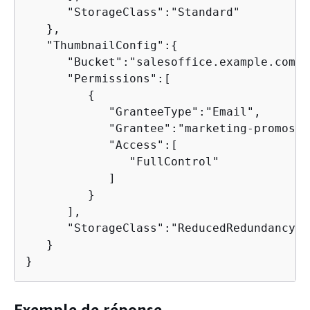
      "StorageClass":"Standard"

   },

   "ThumbnailConfig":
{
      "Bucket":"salesoffice.example.com-p
      "Permissions":[

{
            "GranteeType":"Email",

            "Grantee":"marketing-promos@e
            "Access":[

               "FullControl"

            ]

         }

      ],

      "StorageClass":"ReducedRedundancy"

   }

}
Exemple de réponse