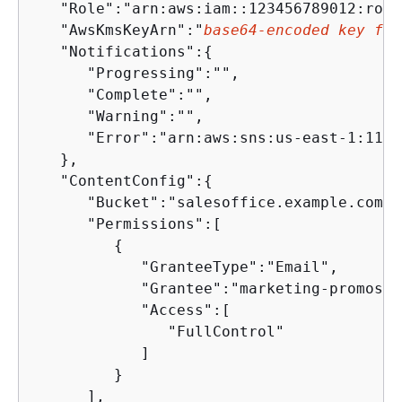
   "Role":"arn:aws:iam::123456789012:role
   "AwsKmsKeyArn":"
base64-encoded key fro
   "Notifications":
{
      "Progressing":"",

      "Complete":"",

      "Warning":"",

      "Error":"arn:aws:sns:us-east-1:1112
   },

   "ContentConfig":
{
      "Bucket":"salesoffice.example.com-p
      "Permissions":[

{
            "GranteeType":"Email",

            "Grantee":"marketing-promos@e
            "Access":[

               "FullControl"

            ]

         }

      ],
