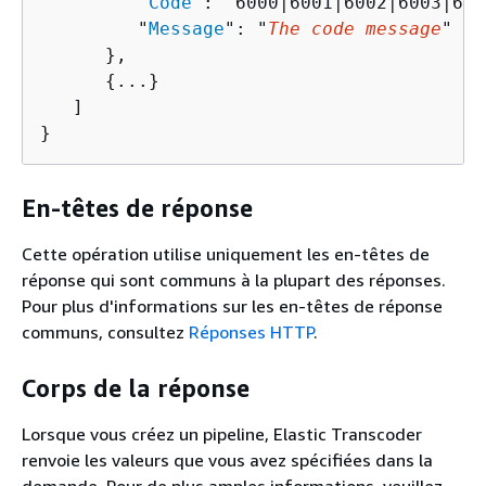
         "
Code
": "6000|6001|6002|6003|600
         "
Message
": "
The code message
"

      },

{
...}

   ]

}
En-têtes de réponse
Cette opération utilise uniquement les en-têtes de
réponse qui sont communs à la plupart des réponses.
Pour plus d'informations sur les en-têtes de réponse
communs, consultez
Réponses HTTP
.
Corps de la réponse
Lorsque vous créez un pipeline, Elastic Transcoder
renvoie les valeurs que vous avez spécifiées dans la
demande. Pour de plus amples informations, veuillez