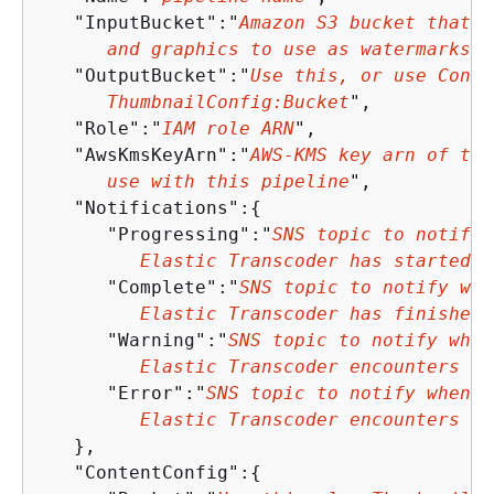
   "InputBucket":"
Amazon S3 bucket that c
      and graphics to use as watermarks
",

   "OutputBucket":"
Use this, or use Conte
      ThumbnailConfig:Bucket
",

   "Role":"
IAM role ARN
",

   "AwsKmsKeyArn":"
AWS-KMS key arn of the
      use with this pipeline
",

   "Notifications":
{
      "Progressing":"
SNS topic to notify 
         Elastic Transcoder has started t
      "Complete":"
SNS topic to notify when
         Elastic Transcoder has finished 
      "Warning":"
SNS topic to notify when

         Elastic Transcoder encounters a 
      "Error":"
SNS topic to notify when

         Elastic Transcoder encounters an
   },

   "ContentConfig":
{