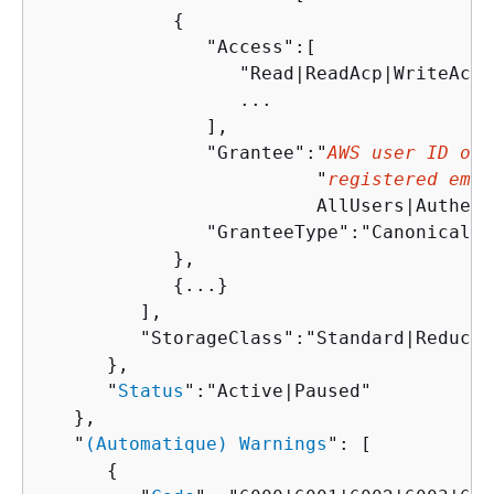
{
               "Access":[

                  "Read|ReadAcp|WriteAcp|
                  ...

               ],

               "Grantee":"
AWS user ID or 
                         "
registered emai
                         AllUsers|Authent
               "GranteeType":"Canonical|E
            },

{
...}

         ],

         "StorageClass":"Standard|Reduced
      },

      "
Status
":"Active|Paused"

   },

   "
(Automatique) Warnings
": [

{