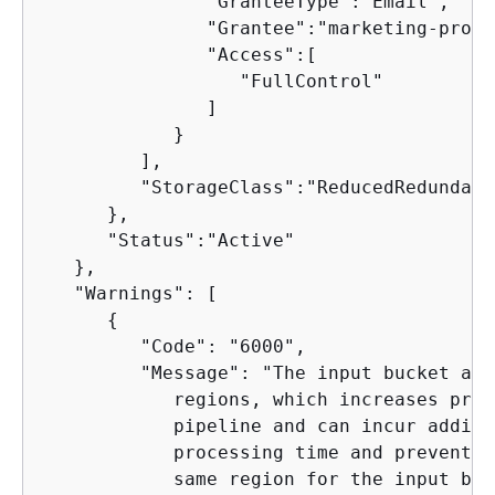
               "GranteeType":"Email",

               "Grantee":"marketing-promo
               "Access":[

                  "FullControl"

               ]

            }

         ],

         "StorageClass":"ReducedRedundancy
      },

      "Status":"Active"

   },

   "Warnings": [

{
         "Code": "6000", 

         "Message": "The input bucket and
            regions, which increases proc
            pipeline and can incur additi
            processing time and prevent c
            same region for the input buc