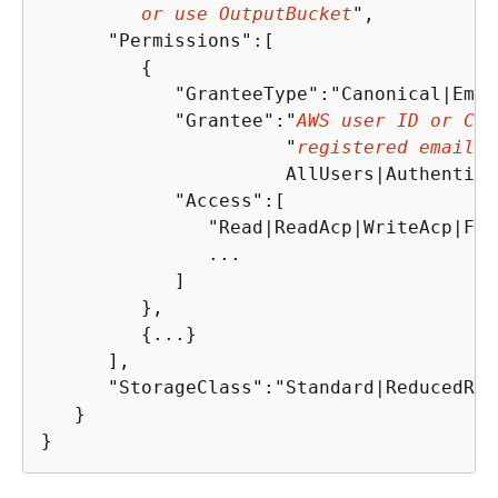
         or use OutputBucket
",

      "Permissions":[

{
            "GranteeType":"Canonical|Emai
            "Grantee":"
AWS user ID or Clo
                      "
registered email a
                      AllUsers|Authentica
            "Access":[

               "Read|ReadAcp|WriteAcp|Ful
               ...

            ]

         },

{
...}

      ],

      "StorageClass":"Standard|ReducedRed
   }

}