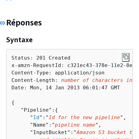
Réponses
Syntaxe
Status: 201 Created

x-amzn-RequestId: c321ec43-378e-11e2-8e4c
Content-Type: application/json

Content-Length: 
number of characters in t
Date: Mon, 14 Jan 2013 06:01:47 GMT

{
   "Pipeline":
{
      "
Id
":"
Id for the new pipeline
",

      "Name":"
pipeline name
",

      "InputBucket":"
Amazon S3 bucket tha