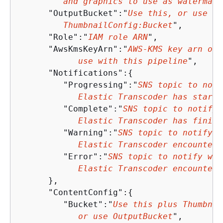
         and graphics to use as watermark
      "OutputBucket":"
Use this, or use Co
         ThumbnailConfig:Bucket
",

      "Role":"
IAM role ARN
",

      "AwsKmsKeyArn":"
AWS-KMS key arn of 
            use with this pipeline
",

      "Notifications":
{
         "Progressing":"
SNS topic to noti
            Elastic Transcoder has starte
         "Complete":"
SNS topic to notify 
            Elastic Transcoder has finish
         "Warning":"
SNS topic to notify w
            Elastic Transcoder encounters
         "Error":"
SNS topic to notify when
            Elastic Transcoder encounters
      },

      "ContentConfig":
{
         "Bucket":"
Use this plus Thumbnai
            or use OutputBucket
",
