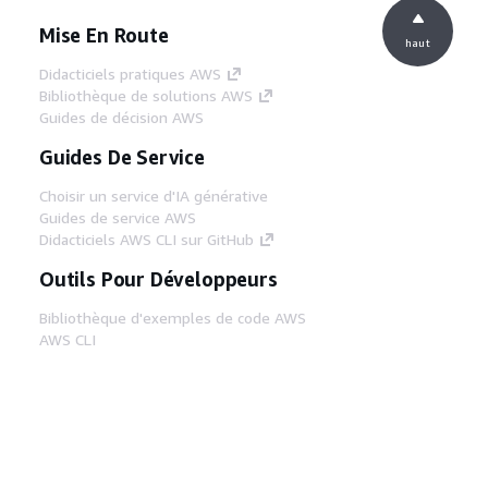
Mise En Route
haut
Didacticiels pratiques AWS
Bibliothèque de solutions AWS
Guides de décision AWS
Guides De Service
Choisir un service d'IA générative
Guides de service AWS
Didacticiels AWS CLI sur GitHub
Outils Pour Développeurs
Bibliothèque d'exemples de code AWS
AWS CLI
Centre de créateur AWS
Blog sur les outils AWS pour les
développeurs
Liens Utiles
Téléchargez les documents du serveur MCP