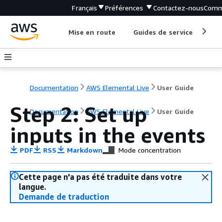
Français
Préférences
Contactez-nous
Comm
Mise en route
Guides de service
Out
Documentation
AWS Elemental Live
User Guide
Step 2: Set up
Documentation
AWS Elemental Live
User Guide
inputs in the events
PDF
RSS
Markdown
Mode concentration
Cette page n'a pas été traduite dans votre
langue.
Demande de traduction