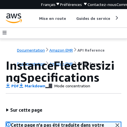
Français
Préférences
Contactez-nous
Comm
Mise en route
Guides de service
Out
Documentation
Amazon EMR
API Reference
InstanceFleetResizi
Documentation
Amazon EMR
API Reference
ngSpecifications
PDF
Markdown
Mode concentration
Sur cette page
Cette page n'a pas été traduite dans votre