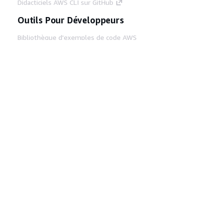
Didacticiels AWS CLI sur GitHub
Outils Pour Développeurs
Bibliothèque d'exemples de code AWS
AWS CLI
Centre de créateur AWS
Blog sur les outils AWS pour les
développeurs
Liens Utiles
Téléchargez les documents du serveur MCP
AWS
Connectez-vous à la console AWS
AWS re:Post
Confidentialité
Conditions d'utilisation du
site
Préférences de cookies
© 2026,
Amazon Web Services, Inc. ou ses affiliés. Tous
droits réservés.
Français