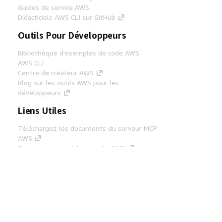
Guides de service AWS
Didacticiels AWS CLI sur GitHub
Outils Pour Développeurs
Bibliothèque d'exemples de code AWS
AWS CLI
Centre de créateur AWS
Blog sur les outils AWS pour les
développeurs
Liens Utiles
Téléchargez les documents du serveur MCP
AWS
Connectez-vous à la console AWS
AWS re:Post
Confidentialité
Conditions d'utilisation du
site
Préférences de cookies
© 2026,
Amazon Web Services, Inc. ou ses affiliés. Tous
droits réservés.