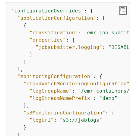
"configurationOverrides"
: 
{
"applicationConfiguration"
: [

{
"classification"
: 
"emr-job-submitte
"properties"
: 
{
"jobsubmitter.logging"
: 
"DISABLED
      }

    }

  ], 

"monitoringConfiguration"
: 
{
"cloudWatchMonitoringConfiguration"
: 
"logGroupName"
: 
"/emr-containers/jo
"logStreamNamePrefix"
: 
"demo"
    }, 

"s3MonitoringConfiguration"
: 
{
"logUri"
: 
"s3://joblogs"
    }

  }
