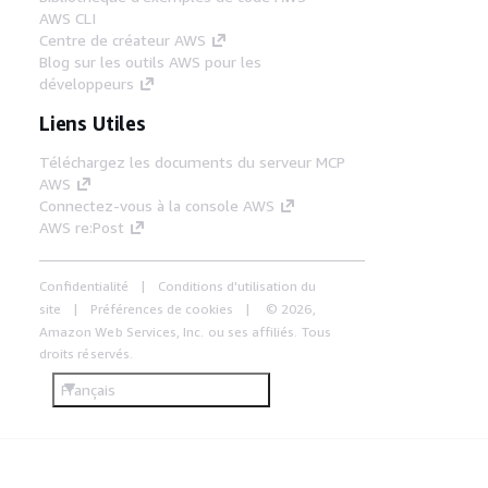
AWS CLI
Centre de créateur AWS
Blog sur les outils AWS pour les
développeurs
Liens Utiles
Téléchargez les documents du serveur MCP
AWS
Connectez-vous à la console AWS
AWS re:Post
Confidentialité
Conditions d'utilisation du
site
Préférences de cookies
© 2026,
Amazon Web Services, Inc. ou ses affiliés. Tous
droits réservés.
Français