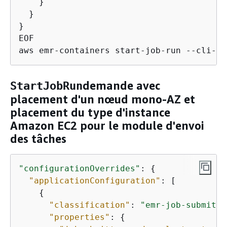
    }

  }

}

EOF

aws emr-containers start-job-run --cli-in
demande avec
StartJobRun
placement d'un nœud mono-AZ et
placement du type d'instance
Amazon EC2 pour le module d'envoi
des tâches
"configurationOverrides"
: 
{
"applicationConfiguration"
: [

{
"classification"
: 
"emr-job-submitte
"properties"
: 
{