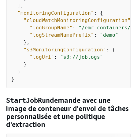
  ], 

"monitoringConfiguration"
: 
{
"cloudWatchMonitoringConfiguration"
: 
"logGroupName"
: 
"/emr-containers/jo
"logStreamNamePrefix"
: 
"demo"
    }, 

"s3MonitoringConfiguration"
: 
{
"logUri"
: 
"s3://joblogs"
    }

  }

}
demande avec une
StartJobRun
image de conteneur d'envoi de tâches
personnalisée et une politique
d'extraction