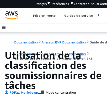
Français
Préférences
Contactez-nous
Comm
Mise en route
Guides de service
Out
Documentation
Amazon EMR Documentation
Utilisation de la
Documentation
Amazon EMR Documentation
Guide de développement d'Amazon EMR on EKS
classification des
soumissionnaires de
tâches
PDF
Markdown
Mode concentration