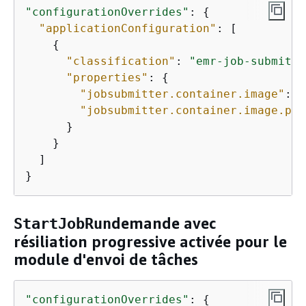
"configurationOverrides"
: 
{
"applicationConfiguration"
: [

{
"classification"
: 
"emr-job-submitte
"properties"
: 
{
"jobsubmitter.container.image"
: 
"
"jobsubmitter.container.image.pul
      }

    }

  ]

}
demande avec
StartJobRun
résiliation progressive activée pour le
module d'envoi de tâches
"configurationOverrides"
: 
{