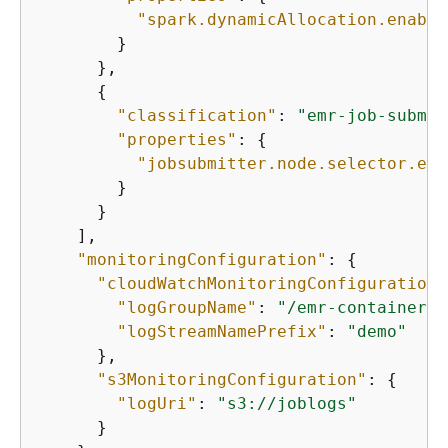
"spark.dynamicAllocation.enable
        }

      },

{
"classification"
: 
"emr-job-submit
"properties"
: 
{
"jobsubmitter.node.selector.eks
        }

      }

    ], 

"monitoringConfiguration"
: 
{
"cloudWatchMonitoringConfiguration"
"logGroupName"
: 
"/emr-containers/
"logStreamNamePrefix"
: 
"demo"
      }, 

"s3MonitoringConfiguration"
: 
{
"logUri"
: 
"s3://joblogs"
      }
