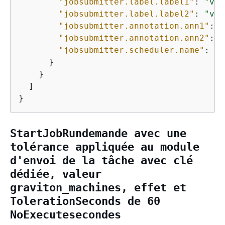
"jobsubmitter.label.label1"
: 
"val
"jobsubmitter.label.label2"
: 
"val
"jobsubmitter.annotation.ann1"
: 
"
"jobsubmitter.annotation.ann2"
: 
"
"jobsubmitter.scheduler.name"
: 
"c
      }

    }

  ]

}
StartJobRun
demande avec une
tolérance appliquée au module
d'envoi de la tâche avec clé
dédiée
, valeur
graviton_machines
, effet et
TolerationSeconds de 60
NoExecute
secondes