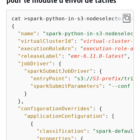
pour le module d'envoi de tâches
{
"name"
: 
"spark-python-in-s3-nodeselecto
"virtualClusterId"
: 
"
virtual-cluster-id
"executionRoleArn"
: 
"
execution-role-arn
"releaseLabel"
: 
"
emr-6.11.0-latest
"
, 

"jobDriver"
: 
{
"sparkSubmitJobDriver"
: 
{
"entryPoint"
: 
"s3://
S3-prefix
/trip-
"sparkSubmitParameters"
: 
"--conf sp
    }

  }, 

"configurationOverrides"
: 
{
"applicationConfiguration"
: [

{
"classification"
: 
"spark-defaults
"properties"
: 
{