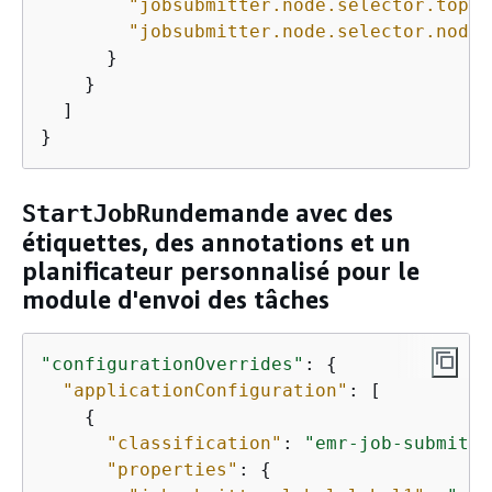
"jobsubmitter.node.selector.topol
"jobsubmitter.node.selector.node.
      }

    }

  ]

}
demande avec des
StartJobRun
étiquettes, des annotations et un
planificateur personnalisé pour le
module d'envoi des tâches
"configurationOverrides"
: 
{
"applicationConfiguration"
: [ 

{
"classification"
: 
"emr-job-submitte
"properties"
: 
{