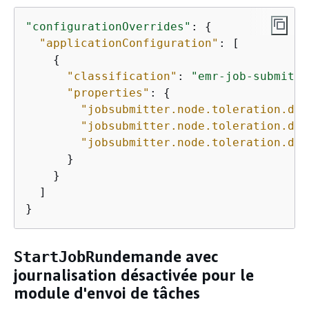
"configurationOverrides"
: 
{
"applicationConfiguration"
: [

{
"classification"
: 
"emr-job-submitte
"properties"
: 
{
"jobsubmitter.node.toleration.ded
"jobsubmitter.node.toleration.ded
"jobsubmitter.node.toleration.ded
      }

    }

  ]

}
demande avec
StartJobRun
journalisation désactivée pour le
module d'envoi de tâches