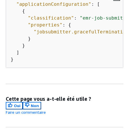
"applicationConfiguration"
: [

{
"classification"
: 
"emr-job-submitte
"properties"
: 
{
"jobsubmitter.gracefulTermination
      }

    }

  ]

}
Cette page vous a-t-elle été utile ?
Oui
Non
Faire un commentaire