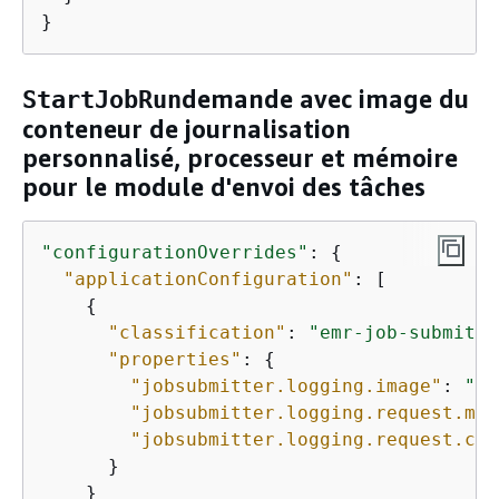
}
demande avec image du
StartJobRun
conteneur de journalisation
personnalisé, processeur et mémoire
pour le module d'envoi des tâches
"configurationOverrides"
: 
{
"applicationConfiguration"
: [

{
"classification"
: 
"emr-job-submitte
"properties"
: 
{
"jobsubmitter.logging.image"
: 
"
YO
"jobsubmitter.logging.request.mem
"jobsubmitter.logging.request.cor
      }

    }
