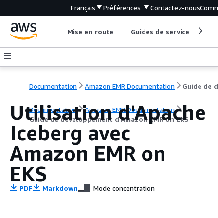
Français
Préférences
Contactez-nous
Comm
Mise en route
Guides de service
Out
Documentation
Amazon EMR Documentation
Utilisation d'Apache
Documentation
Amazon EMR Documentation
Guide de développement d'Amazon EMR on EKS
Iceberg avec
Amazon EMR on
EKS
PDF
Markdown
Mode concentration