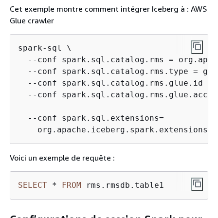
Cet exemple montre comment intégrer Iceberg à : AWS
Glue crawler
spark-sql \

  --conf spark.sql.catalog.rms = org.apac
  --conf spark.sql.catalog.rms.type = glue
  --conf spark.sql.catalog.rms.glue.id = 
  --conf spark.sql.catalog.rms.glue.accou
  --conf spark.sql.extensions=

    org.apache.iceberg.spark.extensions.I
Voici un exemple de requête :
SELECT
*
FROM
 rms.rmsdb.table1