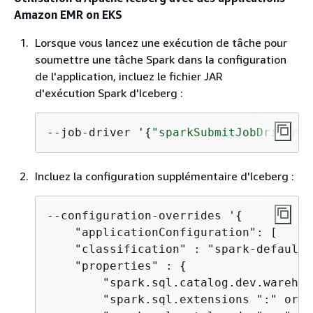
Amazon EMR on EKS
Lorsque vous lancez une exécution de tâche pour
soumettre une tâche Spark dans la configuration
de l'application, incluez le fichier JAR
d'exécution Spark d'Iceberg :
--job-driver '
{
"sparkSubmitJobDriver"
 
Incluez la configuration supplémentaire d'Iceberg :
--configuration-overrides '
{
    "applicationConfiguration": [

    "classification" : "spark-defaults"
    "properties" : 
{
        "spark.sql.catalog.dev.warehou
        "spark.sql.extensions ":" org.