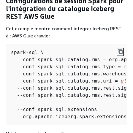
Configurations de session Spark pour
l'intégration du catalogue Iceberg
REST AWS Glue
Cet exemple montre comment intégrer Iceberg REST
à : AWS Glue crawler
spark-sql \

  --conf spark.sql.catalog.rms = org.apac
  --conf spark.sql.catalog.rms.type = rest
  --conf spark.sql.catalog.rms.warehouse 
  --conf spark.sql.catalog.rms.uri = 
glue
  --conf spark.sql.catalog.rms.rest.sigv4
  --conf spark.sql.catalog.rms.rest.signi
  --conf spark.sql.extensions=

    org.apache.iceberg.spark.extensions.I