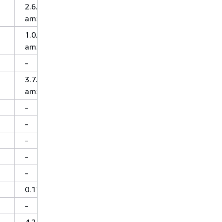
2.6.0-
amzn-2
1.0.0-
amzn-1
-
3.7.1-
amzn-5
-
-
-
-
-
0.11.0
-
4.2.0