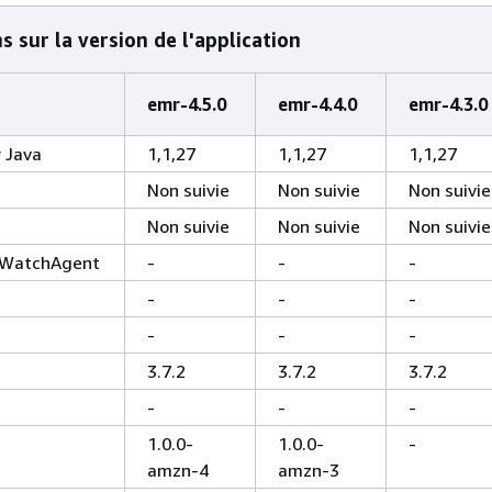
 sur la version de l'application
emr-4.5.0
emr-4.4.0
emr-4.3.0
 Java
1,1,27
1,1,27
1,1,27
Non suivie
Non suivie
Non suivie
Non suivie
Non suivie
Non suivie
WatchAgent
-
-
-
-
-
-
-
-
-
3.7.2
3.7.2
3.7.2
-
-
-
1.0.0-
1.0.0-
-
amzn-4
amzn-3