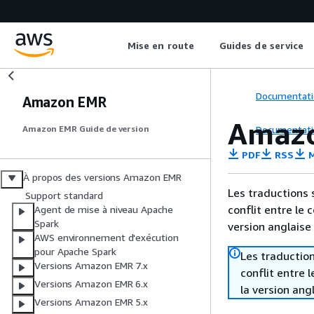
Mise en route
Guides de service
Documentati
Amazon EMR
Amazo
Documentati
Amazon EMR Guide de version
PDF
RSS
M
À propos des versions Amazon EMR
Les traductions 
Support standard
conflit entre le 
Agent de mise à niveau Apache
Spark
version anglaise
AWS environnement d'exécution
pour Apache Spark
Les traduction
Versions Amazon EMR 7.x
conflit entre 
Versions Amazon EMR 6.x
la version ang
Versions Amazon EMR 5.x