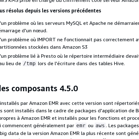
AWS KMS prise en charge du chiffrement côté serveur Amazon
s résolus depuis les versions précédentes
d'un problème où les serveurs MySQL et Apache ne démarraie
démarrage d'un nœud.
'un problème où IMPORT ne fonctionnait pas correctement a
partitionnées stockées dans Amazon S3
'un problème lié à Presto où le répertoire intermédiaire devai
au lieu de
lors de l'écriture dans des tables Hive.
/tmp
des composants 4.5.0
nstallés par Amazon EMR avec cette version sont répertoriés
s sont installés dans le cadre de packages d'application de B
propres à Amazon EMR et installés pour les fonctions et proc
ci commencent généralement par
ou
. Les packages
emr
aws
 big data de la version Amazon EMR la plus récente sont gén