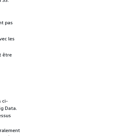
 S3.
nt pas
vec les
t être
 ci-
ig Data.
essus
éralement