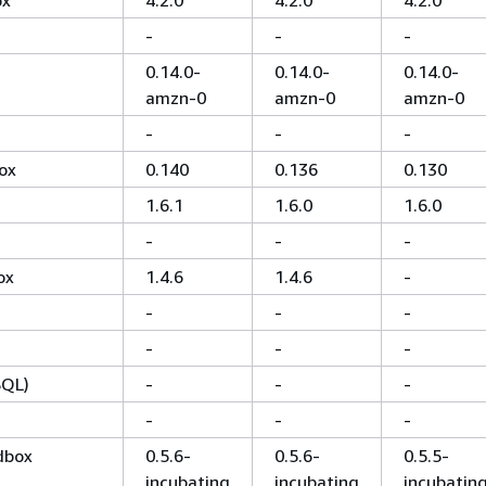
-
-
-
0.14.0-
0.14.0-
0.14.0-
amzn-0
amzn-0
amzn-0
-
-
-
ox
0.140
0.136
0.130
1.6.1
1.6.0
1.6.0
-
-
-
ox
1.4.6
1.4.6
-
-
-
-
-
-
-
SQL)
-
-
-
-
-
-
dbox
0.5.6-
0.5.6-
0.5.5-
incubating
incubating
incubatin