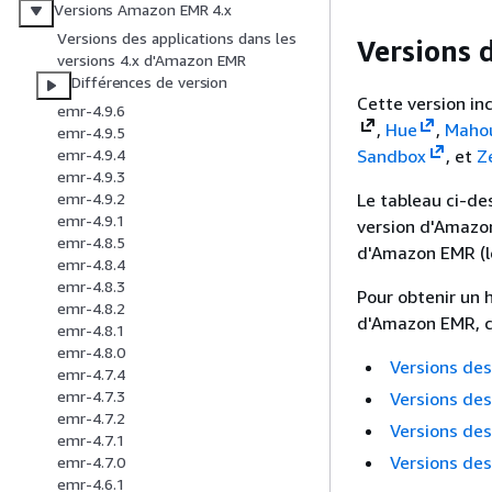
Versions Amazon EMR 4.x
Versions des applications dans les
Versions d
versions 4.x d'Amazon EMR
Différences de version
Cette version inc
emr-4.9.6
,
Hue
,
Maho
emr-4.9.5
Sandbox
, et
Z
emr-4.9.4
emr-4.9.3
Le tableau ci-de
emr-4.9.2
emr-4.9.1
version d'Amazon
emr-4.8.5
d'Amazon EMR (l
emr-4.8.4
emr-4.8.3
Pour obtenir un 
emr-4.8.2
d'Amazon EMR, co
emr-4.8.1
emr-4.8.0
Versions des
emr-4.7.4
emr-4.7.3
Versions des
emr-4.7.2
Versions des
emr-4.7.1
Versions des
emr-4.7.0
emr-4.6.1