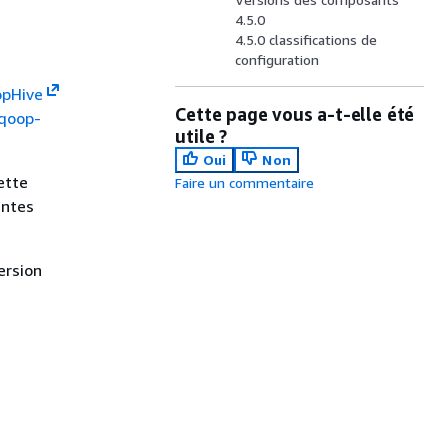
4.5.0
4.5.0 classifications de
configuration
op
Hive
Cette page vous a-t-elle été
qoop-
utile ?
Oui
Non
ette
Faire un commentaire
entes
ersion