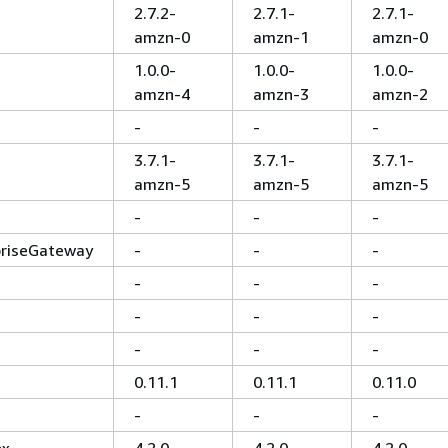
2.7.2-
2.7.1-
2.7.1-
amzn-0
amzn-1
amzn-0
1.0.0-
1.0.0-
1.0.0-
amzn-4
amzn-3
amzn-2
-
-
-
3.7.1-
3.7.1-
3.7.1-
amzn-5
amzn-5
amzn-5
-
-
-
priseGateway
-
-
-
-
-
-
-
-
-
-
-
-
0.11.1
0.11.1
0.11.0
-
-
-
ox
4.2.0
4.2.0
4.2.0