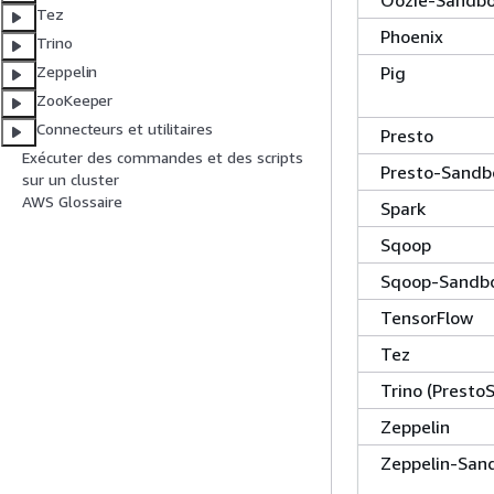
Tez
Phoenix
Trino
Pig
Zeppelin
ZooKeeper
Connecteurs et utilitaires
Presto
Exécuter des commandes et des scripts
Presto-Sandb
sur un cluster
AWS Glossaire
Spark
Sqoop
Sqoop-Sandb
TensorFlow
Tez
Trino (Presto
Zeppelin
Zeppelin-San