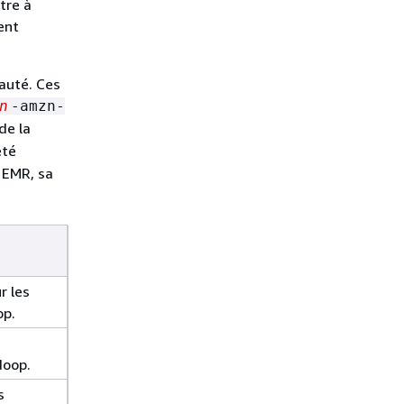
tre à
ent
auté. Ces
n
-amzn-
de la
été
 EMR, sa
 les
op.
doop.
s