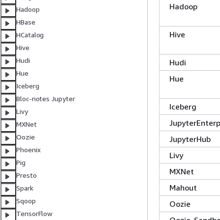
Hadoop
Hadoop
HBase
Hive
HCatalog
Hive
Hudi
Hudi
Hue
Hue
Iceberg
Bloc-notes Jupyter
Iceberg
Livy
JupyterEnter
MXNet
Oozie
JupyterHub
Phoenix
Livy
Pig
MXNet
Presto
Mahout
Spark
Sqoop
Oozie
TensorFlow
Oozie-Sandb