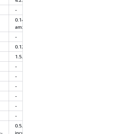
-
0.14.0-
amzn-0
-
0.125
1.5.2
-
-
-
-
-
-
0.5.5-
g-
incubating-