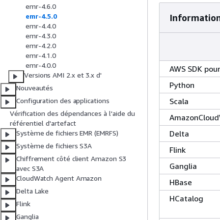
emr-4.6.0
emr-4.5.0
Informations
emr-4.4.0
emr-4.3.0
emr-4.2.0
emr-4.1.0
emr-4.0.0
AWS SDK pour
Versions AMI 2.x et 3.x d'
Python
Nouveautés
Scala
Configuration des applications
Vérification des dépendances à l'aide du
AmazonCloud
référentiel d'artefact
Delta
Système de fichiers EMR (EMRFS)
Système de fichiers S3A
Flink
Chiffrement côté client Amazon S3
Ganglia
avec S3A
CloudWatch Agent Amazon
HBase
Delta Lake
HCatalog
Flink
Ganglia