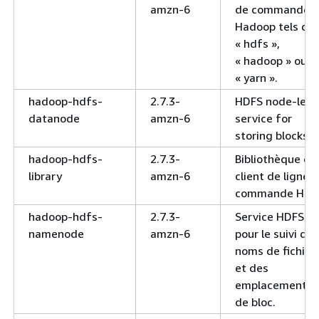
amzn-6
de commande
Hadoop tels qu
« hdfs »,
« hadoop » ou
« yarn ».
hadoop-hdfs-
2.7.3-
HDFS node-leve
datanode
amzn-6
service for
storing blocks.
hadoop-hdfs-
2.7.3-
Bibliothèque et
library
amzn-6
client de ligne 
commande HDF
hadoop-hdfs-
2.7.3-
Service HDFS
namenode
amzn-6
pour le suivi des
noms de fichier
et des
emplacements
de bloc.