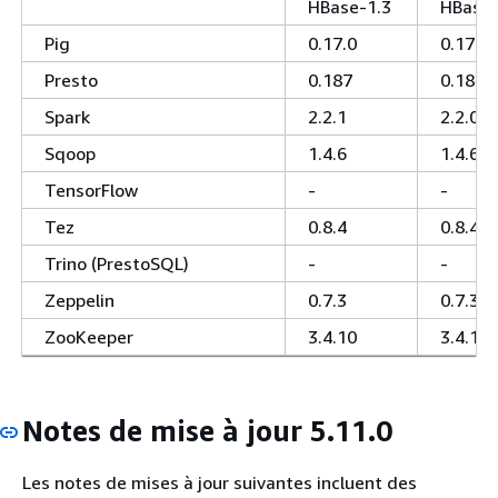
HBase-1.3
HBase-
Pig
0.17.0
0.17.0
Presto
0.187
0.187
Spark
2.2.1
2.2.0
Sqoop
1.4.6
1.4.6
TensorFlow
-
-
Tez
0.8.4
0.8.4
Trino (PrestoSQL)
-
-
Zeppelin
0.7.3
0.7.3
ZooKeeper
3.4.10
3.4.10
Notes de mise à jour 5.11.0
Les notes de mises à jour suivantes incluent des