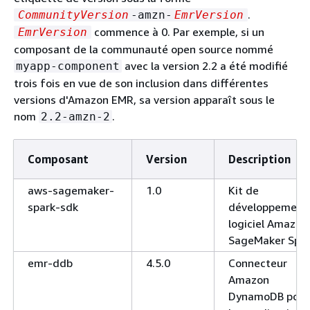
.
CommunityVersion
-amzn-
EmrVersion
commence à 0. Par exemple, si un
EmrVersion
composant de la communauté open source nommé
avec la version 2.2 a été modifié
myapp-component
trois fois en vue de son inclusion dans différentes
versions d'Amazon EMR, sa version apparaît sous le
nom
.
2.2-amzn-2
Composant
Version
Description
aws-sagemaker-
1.0
Kit de
spark-sdk
développement
logiciel Amazon
SageMaker Spa
emr-ddb
4.5.0
Connecteur
Amazon
DynamoDB pour