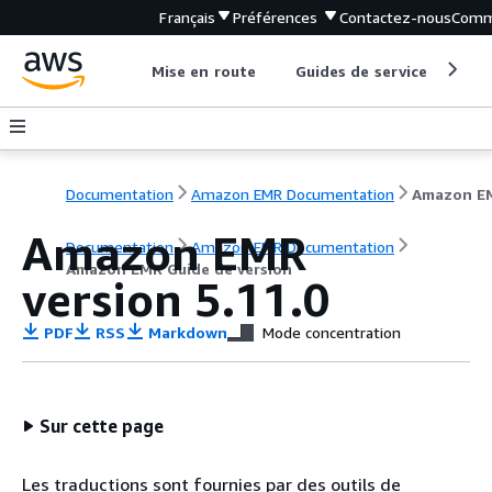
Français
Préférences
Contactez-nous
Comm
Mise en route
Guides de service
Out
Documentation
Amazon EMR Documentation
Amazon EMR
Documentation
Amazon EMR Documentation
Amazon EMR Guide de version
version 5.11.0
PDF
RSS
Markdown
Mode concentration
Sur cette page
Les traductions sont fournies par des outils de