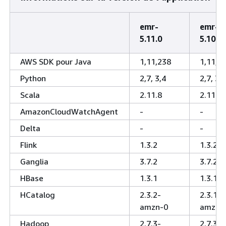
emr-
emr-
5.11.0
5.10.1
AWS SDK pour Java
1,11,238
1,11,2
Python
2,7, 3,4
2,7, 3,4
Scala
2.11.8
2.11.8
AmazonCloudWatchAgent
-
-
Delta
-
-
Flink
1.3.2
1.3.2
Ganglia
3.7.2
3.7.2
HBase
1.3.1
1.3.1
HCatalog
2.3.2-
2.3.1-
amzn-0
amzn-
Hadoop
2.7.3-
2.7.3-