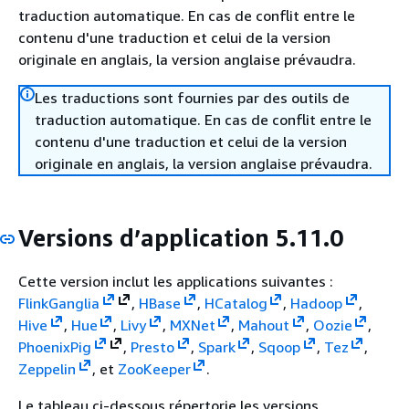
traduction automatique. En cas de conflit entre le
contenu d'une traduction et celui de la version
originale en anglais, la version anglaise prévaudra.
Les traductions sont fournies par des outils de
traduction automatique. En cas de conflit entre le
contenu d'une traduction et celui de la version
originale en anglais, la version anglaise prévaudra.
Versions d’application 5.11.0
Cette version inclut les applications suivantes :
Flink
Ganglia
,
HBase
,
HCatalog
,
Hadoop
,
Hive
,
Hue
,
Livy
,
MXNet
,
Mahout
,
Oozie
,
Phoenix
Pig
,
Presto
,
Spark
,
Sqoop
,
Tez
,
Zeppelin
, et
ZooKeeper
.
Le tableau ci-dessous répertorie les versions