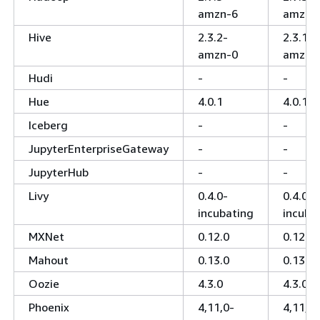
amzn-6
amzn-
Hive
2.3.2-
2.3.1-
amzn-0
amzn-
Hudi
-
-
Hue
4.0.1
4.0.1
Iceberg
-
-
JupyterEnterpriseGateway
-
-
JupyterHub
-
-
Livy
0.4.0-
0.4.0-
incubating
incuba
MXNet
0.12.0
0.12.0
Mahout
0.13.0
0.13.0
Oozie
4.3.0
4.3.0
Phoenix
4,11,0-
4,11,0-