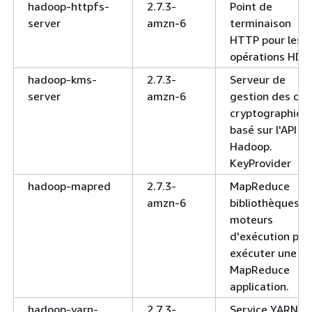
hadoop-httpfs-
2.7.3-
Point de
server
amzn-6
terminaison
HTTP pour les
opérations HDF
hadoop-kms-
2.7.3-
Serveur de
server
amzn-6
gestion des clé
cryptographiqu
basé sur l'API d
Hadoop.
KeyProvider
hadoop-mapred
2.7.3-
MapReduce
amzn-6
bibliothèques d
moteurs
d'exécution pou
exécuter une
MapReduce
application.
hadoop-yarn-
2.7.3-
Service YARN