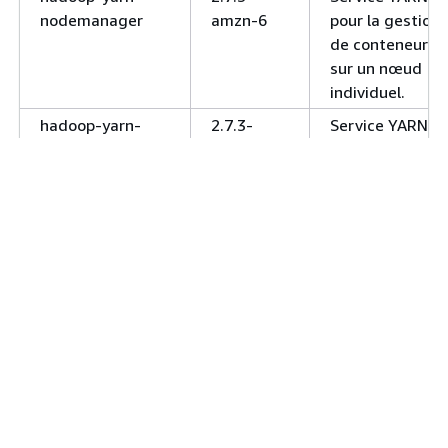
nodemanager
amzn-6
pour la gestion
de conteneurs
sur un nœud
individuel.
hadoop-yarn-
2.7.3-
Service YARN
resourcemanager
amzn-6
pour l'allocation
et la gestion de
ressources de
cluster et des
applications
distribuées.
hadoop-yarn-
2.7.3-
Service de
timeline-server
amzn-6
récupération
d'informations
actuelles et
historiques pou
les applications
YARN.