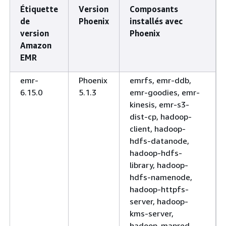
Étiquette
Version
Composants
de
Phoenix
installés avec
version
Phoenix
Amazon
EMR
emr-
Phoenix
emrfs, emr-ddb,
6.15.0
5.1.3
emr-goodies, emr-
kinesis, emr-s3-
dist-cp, hadoop-
client, hadoop-
hdfs-datanode,
hadoop-hdfs-
library, hadoop-
hdfs-namenode,
hadoop-httpfs-
server, hadoop-
kms-server,
hadoop-mapred,