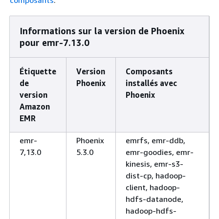
composants
.
Informations sur la version de Phoenix
pour emr-7.13.0
Étiquette
Version
Composants
de
Phoenix
installés avec
version
Phoenix
Amazon
EMR
emr-
Phoenix
emrfs, emr-ddb,
7,13.0
5.3.0
emr-goodies, emr-
kinesis, emr-s3-
dist-cp, hadoop-
client, hadoop-
hdfs-datanode,
hadoop-hdfs-