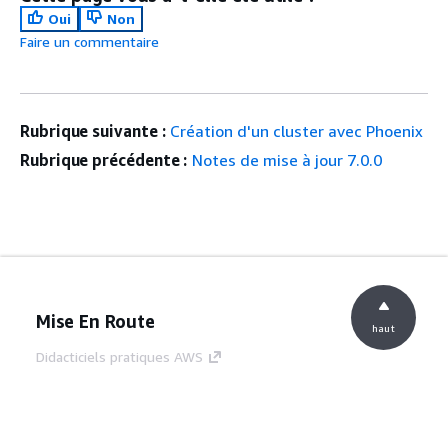
Oui
Non
Faire un commentaire
Rubrique suivante :
Création d'un cluster avec Phoenix
Rubrique précédente :
Notes de mise à jour 7.0.0
Mise En Route
haut
Didacticiels pratiques AWS
Bibliothèque de solutions AWS
Guides de décision AWS
Guides De Service