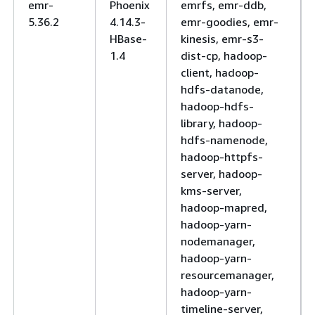
emr-
Phoenix
emrfs, emr-ddb,
5.36.2
4.14.3-
emr-goodies, emr-
HBase-
kinesis, emr-s3-
1.4
dist-cp, hadoop-
client, hadoop-
hdfs-datanode,
hadoop-hdfs-
library, hadoop-
hdfs-namenode,
hadoop-httpfs-
server, hadoop-
kms-server,
hadoop-mapred,
hadoop-yarn-
nodemanager,
hadoop-yarn-
resourcemanager,
hadoop-yarn-
timeline-server,