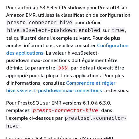
Pour autoriser S3 Select Pushdown pour PrestoDB sur
Amazon EMR, utilisez la classification de configuration
pour définir
presto-connector-hive
sur
,
hive.s3select-pushdown.enabled
true
tel qu'illustré dans l'exemple suivant. Pour de plus
amples informations, veuillez consulter
Configuration
des applications
. La valeur hive.s3select-
pushdown.max-connections doit également être
définie. Le paramètre
par défaut devrait être
500
approprié pour la plupart des applications. Pour plus
d’informations, consultez
Comprendre et régler
hive.s3select-pushdown.max-connections
ci-dessous.
Pour PrestoSQL sur EMR versions 6.1.0 à 6.3.0,
remplacez
dans
presto-connector-hive
l'exemple ci-dessous par
prestosql-connector-
.
hive
Les versions 6.4.0 et ultérieures d'Amazon EMR