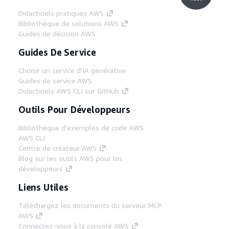
Didacticiels pratiques AWS
Bibliothèque de solutions AWS
Guides de décision AWS
Guides De Service
Choisir un service d'IA générative
Guides de service AWS
Didacticiels AWS CLI sur GitHub
Outils Pour Développeurs
Bibliothèque d'exemples de code AWS
AWS CLI
Centre de créateur AWS
Blog sur les outils AWS pour les
développeurs
Liens Utiles
Téléchargez les documents du serveur MCP
AWS
Connectez-vous à la console AWS