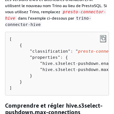
utilisent le nouveau nom Trino au lieu de PrestoSQL. Si
vous utilisez Trino, remplacez
presto-connector-
dans l'exemple ci-dessous par
hive
trino-
connector-hive
[

{
        "classification": "
presto-connect
        "properties": 
{
            "hive.s3select-pushdown.enabl
            "hive.s3select-pushdown.max-c
        }

    }

Comprendre et régler hive.s3select-
pushdown.max-connections