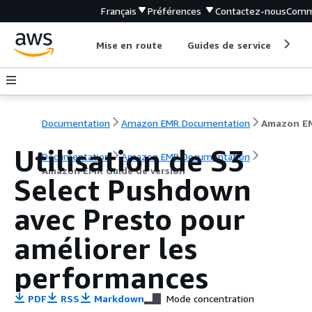
Français
Préférences
Contactez-nous
Comm
Mise en route
Guides de service
Out
Documentation
Amazon EMR Documentation
Utilisation de S3
Documentation
Amazon EMR Documentation
Amazon EMR Guide de version
Select Pushdown
avec Presto pour
améliorer les
performances
PDF
RSS
Markdown
Mode concentration