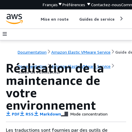
Français
Préférences
Contactez-nous
Comm
Mise en route
Guides de service
Out
Documentation
Amazon Elastic VMware Service
Réalisation de la
Documentation
Amazon Elastic VMware Service
Guide de l’utilisateur
maintenance de
votre
environnement
PDF
RSS
Markdown
Mode concentration
Les traductions sont fournies par des outils de