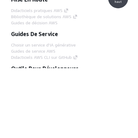
haut
Didacticiels pratiques AWS
Bibliothèque de solutions AWS
Guides de décision AWS
Guides De Service
Choisir un service d'IA générative
Guides de service AWS
Didacticiels AWS CLI sur GitHub
Outils Pour Développeurs
Bibliothèque d'exemples de code AWS
AWS CLI
Centre de créateur AWS
Blog sur les outils AWS pour les
développeurs
Liens Utiles
Téléchargez les documents du serveur MCP
AWS