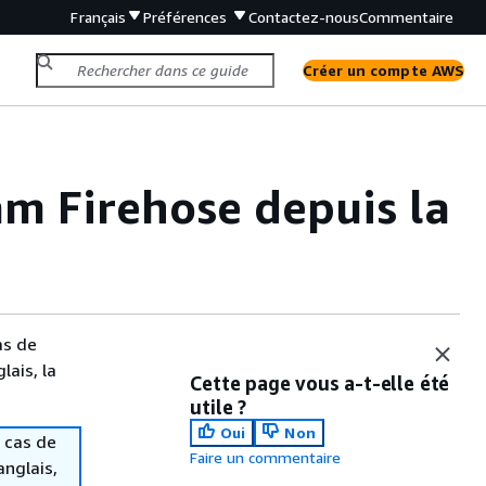
Français
Préférences
Contactez-nous
Commentaire
Créer un compte AWS
eam Firehose depuis la
as de
lais, la
Cette page vous a-t-elle été
utile ?
Oui
Non
 cas de
Faire un commentaire
anglais,