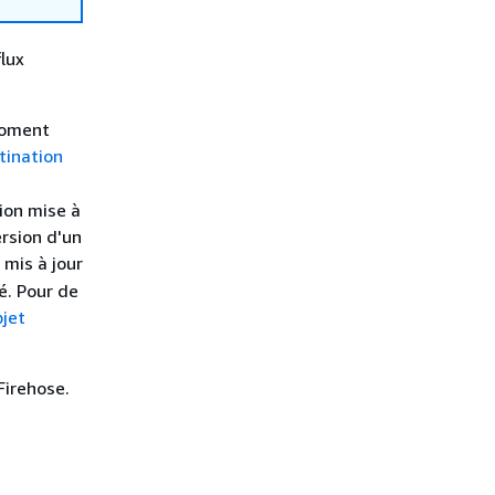
lux
moment
ination
ion mise à
rsion d'un
 mis à jour
é. Pour de
bjet
Firehose.