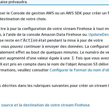
laise prévaudra.
iser le Console de gestion AWS ou un AWS SDK pour créer un f
destination de votre choix.
re à jour la configuration de votre stream Firehose à tout 
n, à l'aide de la console Amazon Data Firehose ou.
UpdateDest
se reste en l'
état pendant la mise à jour de votre
Active
t vous pouvez continuer à envoyer des données. La configurat
alement effet au bout de quelques minutes. Le numéro de ve
 est augmenté d'une valeur égale à une
fois que vous avez
1
 Il est pris en compte dans le nom de l'objet Amazon S3 délivr
rmations, veuillez consulter
Configurer le format du nom d'o
s décrites dans les rubriques suivantes pour créer un stream 
a source et la destination de votre stream Firehose