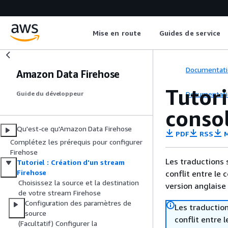
Mise en route
Guides de service
Documentati
Amazon Data Firehose
Tutori
Documentati
Guide du développeur
conso
Qu'est-ce qu'Amazon Data Firehose
PDF
RSS
M
Complétez les prérequis pour configurer
Firehose
Les traductions 
Tutoriel : Création d'un stream
Firehose
conflit entre le 
Choisissez la source et la destination
version anglaise
de votre stream Firehose
Configuration des paramètres de
Les traduction
source
conflit entre 
(Facultatif) Configurer la