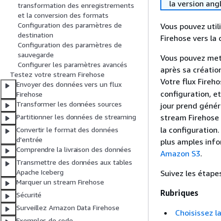
la version ang
transformation des enregistrements
et la conversion des formats
Configuration des paramètres de
Vous pouvez util
destination
Firehose vers la 
Configuration des paramètres de
sauvegarde
Vous pouvez mett
Configurer les paramètres avancés
après sa créatio
Testez votre stream Firehose
Votre flux Fireho
Envoyer des données vers un flux
configuration, e
Firehose
Transformer les données sources
jour prend génér
stream Firehose
Partitionner les données de streaming
la configuration.
Convertir le format des données
d'entrée
plus amples info
Comprendre la livraison des données
Amazon S3
.
Transmettre des données aux tables
Apache Iceberg
Suivez les étape
Marquer un stream Firehose
Rubriques
Sécurité
Surveillez Amazon Data Firehose
Choisissez l
Exemples de code