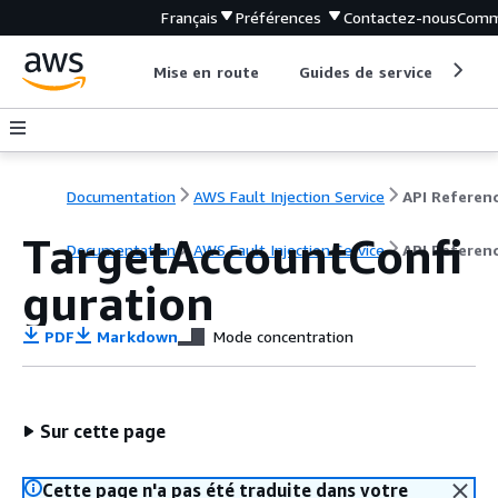
Français
Préférences
Contactez-nous
Comm
Mise en route
Guides de service
Out
Documentation
AWS Fault Injection Service
API Referen
TargetAccountConfi
Documentation
AWS Fault Injection Service
API Referen
guration
PDF
Markdown
Mode concentration
Sur cette page
Cette page n'a pas été traduite dans votre