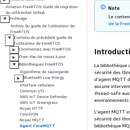
Amazon-FreeRTOS Guide de migration
Note
du référentiel Github
Le conten
Archivage
de la Fre
Archive du guide de l'utilisateur de
FreeRTOS
Contenu du précédent guide de
l'utilisateur de FreeRTOS
Commencez avec FreeRTOS
Introduct
Over-the-Air mises à jour
Bibliothèques FreeRTOS
La bibliothèque 
Algorithme de sauvegarde
sécurité des thr
Bluetooth Low Energy
d'agent MQTT dé
Interface cellulaire
aucune intervent
Commun I/O
thread-safe aux 
AWS IoT Device Defender
environnements 
AWS IoT Greengrass
Noyau HTTP
L'agent MQTT est
CoreJSON
sécurité des thre
Noyau MQTT
bibliothèque MQT
Agent CoreMQTT