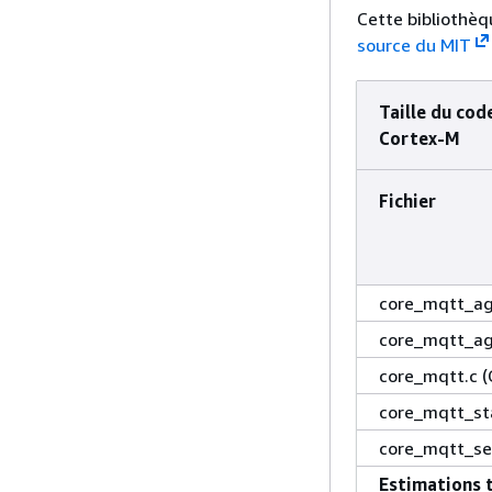
Cette bibliothèq
source du MIT
Taille du co
Cortex-M
Fichier
core_mqtt_ag
core_mqtt_a
core_mqtt.c 
core_mqtt_st
core_mqtt_ser
Estimations 