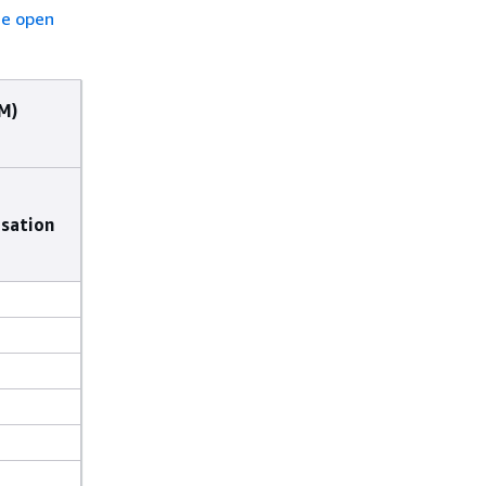
ce open
M)
isation