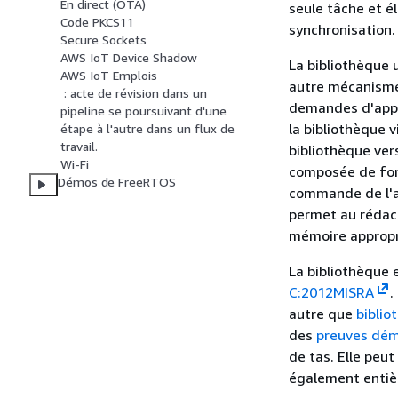
En direct (OTA)
seule tâche et é
Code PKCS11
synchronisation.
Secure Sockets
AWS IoT Device Shadow
La bibliothèque 
AWS IoT Emplois
autre mécanisme 
: acte de révision dans un
demandes d'appe
pipeline se poursuivant d'une
la bibliothèque 
étape à l'autre dans un flux de
travail.
bibliothèque ver
Wi-Fi
composée de fonc
Démos de FreeRTOS
commande de l'ag
permet au rédact
mémoire appropri
La bibliothèque 
C:2012MISRA
.
autre que
bibli
des
preuves dém
de tas. Elle peut
également entiè