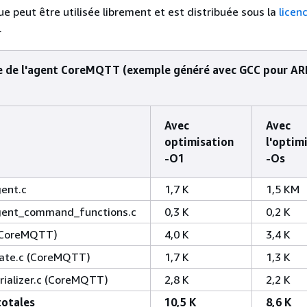
ue peut être utilisée librement et est distribuée sous la
licen
.
de de l'agent CoreMQTT (exemple généré avec GCC pour AR
Avec
Avec
optimisation
l'optim
-O1
-Os
ent.c
1,7 K
1,5 KM
gent_command_functions.c
0,3 K
0,2 K
(CoreMQTT)
4,0 K
3,4 K
ate.c (CoreMQTT)
1,7 K
1,3 K
ializer.c (CoreMQTT)
2,8 K
2,2 K
totales
10,5 K
8,6 K