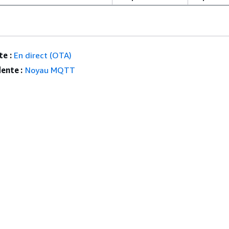
e :
En direct (OTA)
ente :
Noyau MQTT