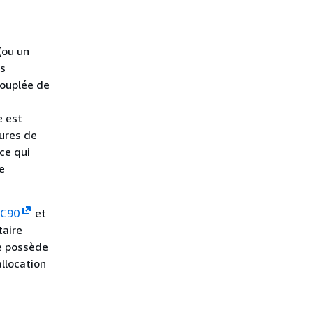
(ou un
es
ouplée de
e est
tures de
ce qui
e
 C90
et
taire
ue possède
allocation