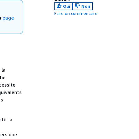
Oui
Non
Faire un commentaire
la
page
 la
che
cessite
quivalents
es
tit la
vers une