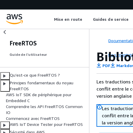
Mise en route
Guides de service
Documentati
FreeRTOS
Bibli
Documentati
Guide de l’utilisateur
PDF
Markdo
Qu’est-ce que FreeRTOS ?
Les traductions 
Principes fondamentaux du noyau
conflit entre le 
FreeRTOS
AWS IoT SDK de périphérique pour
version anglaise
Embedded C
Comprendre les API FreeRTOS Common
Les traduction
IO
conflit entre 
Commencez avec FreeRTOS
la version ang
AWS IoT Device Tester pour FreeRTOS
Sécurité dans AWS