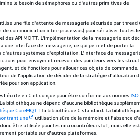
limine le besoin de sémaphores ou d'autres primitives de
utilise une file d'attente de messagerie sécurisée par thread 
de communication inter-processus) pour sérialiser toutes l
l des API MQTT. L'implémentation de la messagerie est déc
via une interface de messagerie, ce qui permet de porter la
s d'autres systèmes d'exploitation. L'interface de messageri
tions pour envoyer et recevoir des pointeurs vers les struc
ent, et de fonctions pour allouer ces objets de commande, 
eur de l'application de décider de la stratégie d'allocation d
ée pour son application.
est écrite en C et conçue pour être conforme aux normes
ISO
 La bibliothèque ne dépend d'aucune bibliothèque supplémen
othèque CoreMQTT
la bibliothèque C standard. La bibliothèq
ontrant une
utilisation sûre de la mémoire et l'absence d'
 donc être utilisée pour les microcontrôleurs IoT, mais elle est
rement portable sur d'autres plateformes.