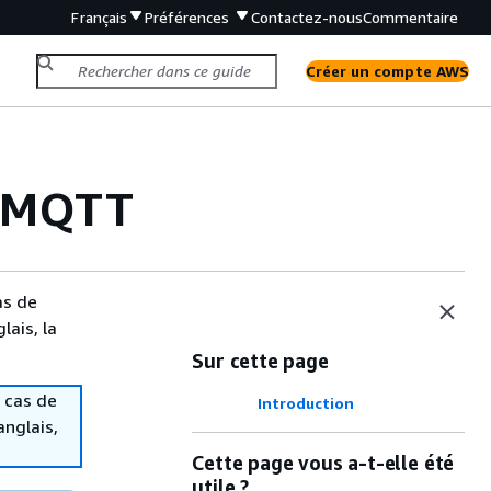
Français
Préférences
Contactez-nous
Commentaire
Créer un compte AWS
reMQTT
as de
lais, la
Sur cette page
 cas de
Introduction
anglais,
Cette page vous a-t-elle été
utile ?