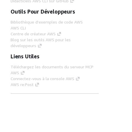
Didacticiels AWS CLI sur GitHub
Outils Pour Développeurs
Bibliothèque d'exemples de code AWS
AWS CLI
Centre de créateur AWS
Blog sur les outils AWS pour les
développeurs
Liens Utiles
Téléchargez les documents du serveur MCP
AWS
Connectez-vous à la console AWS
AWS re:Post
Confidentialité
Conditions d'utilisation du
site
Préférences de cookies
© 2026,
Amazon Web Services, Inc. ou ses affiliés. Tous
droits réservés.
Français