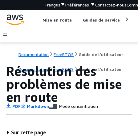
Français
Préférences
Contactez-nous
Comm
Mise en route
Guides de service
Out
Documentation
FreeRTOS
Guide de l’utilisateur
Résolution des
Documentation
FreeRTOS
Guide de l’utilisateur
problèmes de mise
en route
PDF
Markdown
Mode concentration
Sur cette page