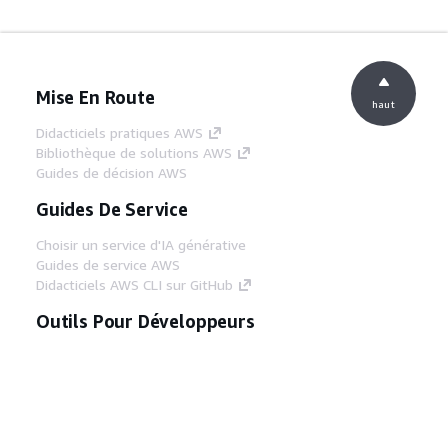
Mise En Route
haut
Didacticiels pratiques AWS
Bibliothèque de solutions AWS
Guides de décision AWS
Guides De Service
Choisir un service d'IA générative
Guides de service AWS
Didacticiels AWS CLI sur GitHub
Outils Pour Développeurs
Bibliothèque d'exemples de code AWS
AWS CLI
Centre de créateur AWS
Blog sur les outils AWS pour les
développeurs