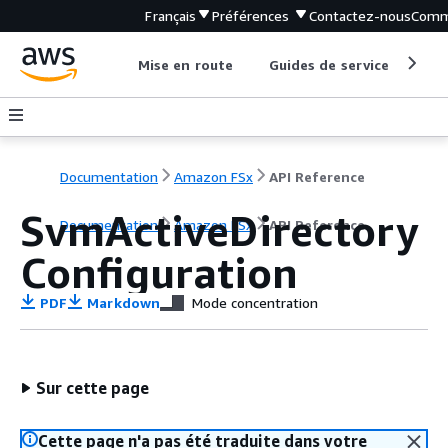
Français
Préférences
Contactez-nous
Comm
Mise en route
Guides de service
Out
Documentation
Amazon FSx
API Reference
SvmActiveDirectory
Documentation
Amazon FSx
API Reference
Configuration
PDF
Markdown
Mode concentration
Sur cette page
Cette page n'a pas été traduite dans votre