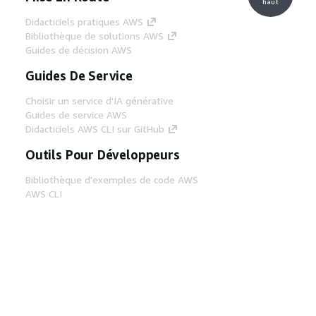
haut
Didacticiels pratiques AWS
Bibliothèque de solutions AWS
Guides de décision AWS
Guides De Service
Choisir un service d'IA générative
Guides de service AWS
Didacticiels AWS CLI sur GitHub
Outils Pour Développeurs
Bibliothèque d'exemples de code AWS
AWS CLI
Centre de créateur AWS
Blog sur les outils AWS pour les
développeurs
Liens Utiles
Téléchargez les documents du serveur MCP
AWS
Connectez-vous à la console AWS