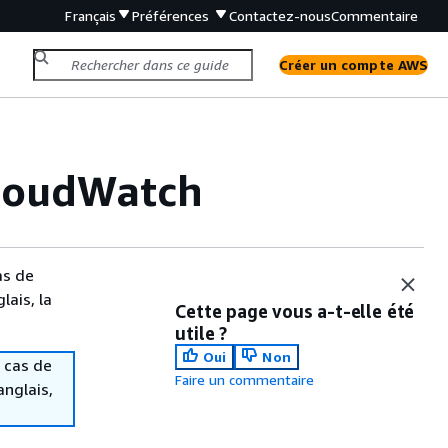
Français
Préférences
Contactez-nous
Commentaire
Créer un compte AWS
CloudWatch
as de
lais, la
Cette page vous a-t-elle été
utile ?
Oui
Non
 cas de
Faire un commentaire
anglais,