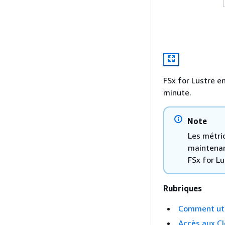
FSx for Lustre e
minute.
Note
Les métri
maintenan
FSx for Lu
Rubriques
Comment uti
Accès aux C