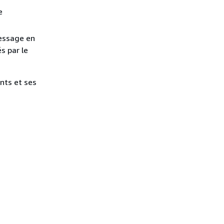
e
message en
s par le
nts et ses