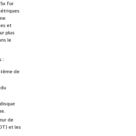
Sx for
métriques
une
ues et
ur plus
ns le
 :
ystème de
 du
 disque
ue.
eur de
DT) et les