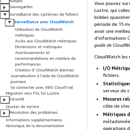
fichiers
Vous pouvez surv
Sauvegardes
Lustre, qui coll
Surveillance des systèmes de fichiers
lisibles quasime
Surveillance avec CloudWatch
période de 15 mo
Utilisation de CloudWatch
avoir une meille
métriques
d'informations 
Accès aux CloudWatch métriques
guide de CloudWa
Dimensions et métriques
Avertissements et
CloudWatch les m
recommandations en matière de
performances
I/O Métriqu
Création d' CloudWatch alarmes
fichiers.
Journalisation à l'aide de CloudWatch
journaux
Statistique
Se connecter avec AWS CloudTrail
serveur de s
Migration vers FSx for Lustre
Mesures rel
Sécurité
cible de sto
Quotas de service
Résolution des problèmes
Métriques 
Informations supplémentaires
métadonnées 
Historique de la documentation
opérations 