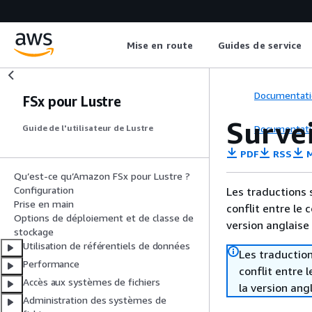
Mise en route
Guides de service
Documentati
FSx pour Lustre
Surve
Documentati
Guide de l'utilisateur de Lustre
PDF
RSS
M
Qu’est-ce qu’Amazon FSx pour Lustre ?
Configuration
Les traductions 
Prise en main
conflit entre le 
Options de déploiement et de classe de
version anglaise
stockage
Utilisation de référentiels de données
Les traduction
Performance
conflit entre 
Accès aux systèmes de fichiers
la version ang
Administration des systèmes de