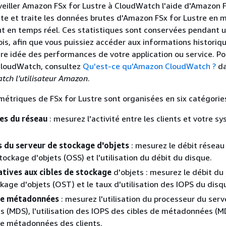
eiller Amazon FSx for Lustre à CloudWatch l'aide d'Amazon F
ecte et traite les données brutes d'Amazon FSx for Lustre en 
nt en temps réel. Ces statistiques sont conservées pendant 
is, afin que vous puissiez accéder aux informations historiq
ure idée des performances de votre application ou service. Po
CloudWatch, consultez
Qu'est-ce qu'Amazon CloudWatch ?
da
tch l'utilisateur Amazon
.
étriques de FSx for Lustre sont organisées en six catégories
es du réseau
: mesurez l'activité entre les clients et votre s
s du serveur de stockage d'objets
: mesurez le débit réseau
tockage d'objets (OSS) et l'utilisation du débit du disque.
atives aux cibles de stockage
d'objets : mesurez le débit du
ckage d'objets (OST) et le taux d'utilisation des IOPS du disq
de métadonnées
: mesurez l'utilisation du processeur du serv
(MDS), l'utilisation des IOPS des cibles de métadonnées (M
de métadonnées des clients.