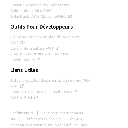
Choisir un service d'IA générative
Guides de service AWS
Didacticiels AWS CLI sur GitHub
Outils Pour Développeurs
Bibliothèque d'exemples de code AWS
AWS CLI
Centre de créateur AWS
Blog sur les outils AWS pour les
développeurs
Liens Utiles
Téléchargez les documents du serveur MCP
AWS
Connectez-vous à la console AWS
AWS re:Post
Confidentialité
Conditions d'utilisation du
site
Préférences de cookies
© 2026,
Amazon Web Services, Inc. ou ses affiliés. Tous