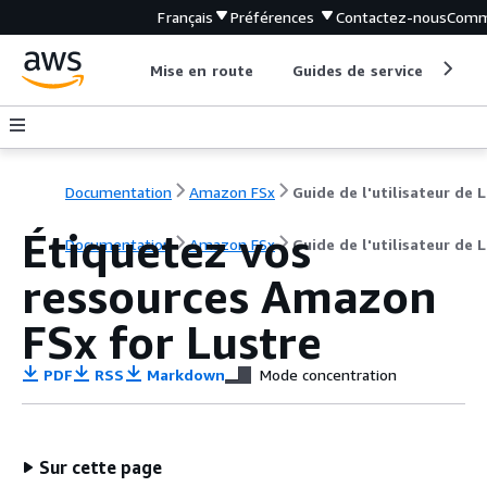
Français
Préférences
Contactez-nous
Comm
Mise en route
Guides de service
Out
Documentation
Amazon FSx
Gu
Étiquetez vos
Documentation
Amazon FSx
Guide de l'utilisateur de 
ressources Amazon
FSx for Lustre
PDF
RSS
Markdown
Mode concentration
Sur cette page