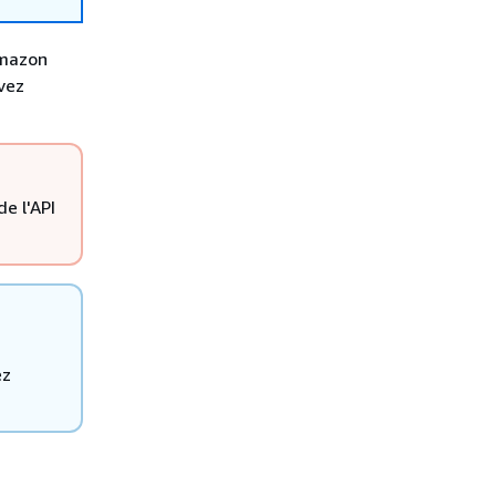
Amazon
evez
e l'API
ez