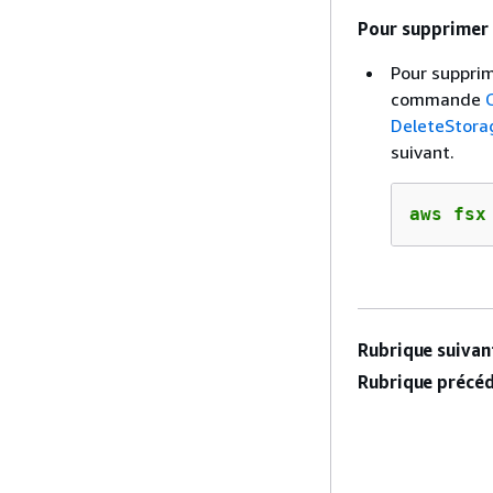
Pour supprimer 
Pour supprim
commande
DeleteStora
suivant.
aws fsx
Rubrique suivant
Rubrique précéd