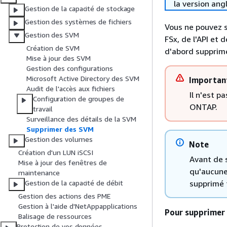
la version ang
Gestion de la capacité de stockage
Gestion des systèmes de fichiers
Vous ne pouvez 
Gestion des SVM
FSx, de l'API et
Création de SVM
d'abord supprime
Mise à jour des SVM
Gestion des configurations
Microsoft Active Directory des SVM
Importan
Audit de l'accès aux fichiers
Il n'est p
Configuration de groupes de
ONTAP.
travail
Surveillance des détails de la SVM
Supprimer des SVM
Gestion des volumes
Note
Création d'un LUN iSCSI
Avant de 
Mise à jour des fenêtres de
qu'aucune
maintenance
supprimé 
Gestion de la capacité de débit
Gestion des actions des PME
Gestion à l'aide d'NetAppapplications
Pour supprimer 
Balisage de ressources
Protection de vos données