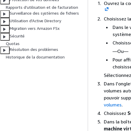
Ouvrez la co
Rapports d’utilisation et de facturation
Surveillance des systèmes de fichiers
Choisissez l
Utilisation d'Active Directory
Dans le 
Migration vers Amazon FSx
système 
Sécurité
Choisiss
Quotas
Résolution des problèmes
—Ou—
Historique de la documentation
Pour aff
choisis
Sélectionnez
Dans l'ongl
volumes autr
pouvoir supp
volumes
.
Choisissez
S
Dans la boît
machine vir