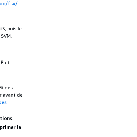
com/fsx/
ers
, puis le
e SVM.
AP
et
Si des
r avant de
des
tions
.
primer la