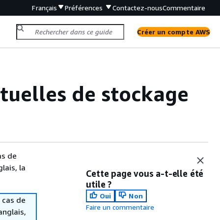
Français
Préférences
Contactez-nous
Commentaire
Créer un compte AWS
tuelles de stockage
as de
lais, la
Cette page vous a-t-elle été
utile ?
Oui
Non
 cas de
Faire un commentaire
anglais,