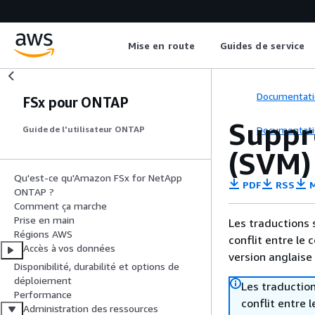
Mise en route
Guides de service
Documentati
FSx pour ONTAP
Suppr
Documentati
Guide de l'utilisateur ONTAP
(SVM)
Qu'est-ce qu'Amazon FSx for NetApp
PDF
RSS
M
ONTAP ?
Comment ça marche
Prise en main
Les traductions 
Régions AWS
conflit entre le 
Accès à vos données
version anglaise
Disponibilité, durabilité et options de
déploiement
Les traduction
Performance
conflit entre 
Administration des ressources