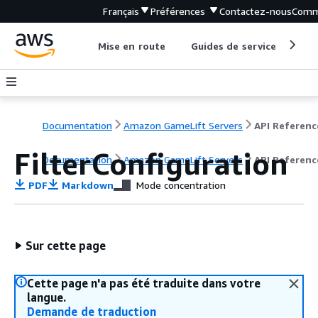
Français
Préférences
Contactez-nous
Comm
Mise en route
Guides de service
Out
Documentation
Amazon GameLift Servers
API Referenc
FilterConfiguration
Documentation
Amazon GameLift Servers
API Referenc
PDF
Markdown
Mode concentration
Sur cette page
Cette page n'a pas été traduite dans votre
langue.
Demande de traduction