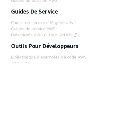
Guides de décision AWS
Guides De Service
Choisir un service d'IA générative
Guides de service AWS
Didacticiels AWS CLI sur GitHub
Outils Pour Développeurs
Bibliothèque d'exemples de code AWS
AWS CLI
Centre de créateur AWS
Blog sur les outils AWS pour les
développeurs
Liens Utiles
Téléchargez les documents du serveur MCP
AWS
Connectez-vous à la console AWS
AWS re:Post