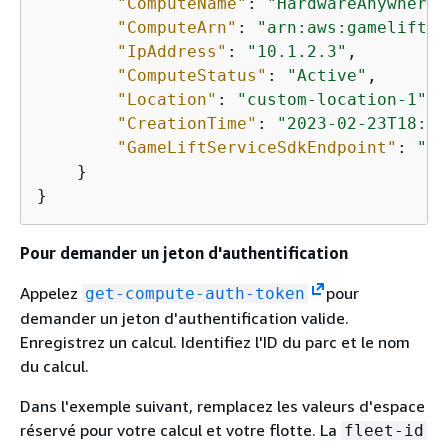
"ComputeName"
: 
"HardwareAnywhere"
"ComputeArn"
: 
"arn:aws:gamelift:u
"IpAddress"
: 
"10.1.2.3"
,

"ComputeStatus"
: 
"Active"
,

"Location"
: 
"custom-location-1"
,

"CreationTime"
: 
"2023-02-23T18:09
"GameLiftServiceSdkEndpoint"
: 
"ws
    }

}
Pour demander un jeton d'authentification
Appelez
pour
get-compute-auth-token
demander un jeton d'authentification valide.
Enregistrez un calcul. Identifiez l'ID du parc et le nom
du calcul.
Dans l'exemple suivant, remplacez les valeurs d'espace
réservé pour votre calcul et votre flotte. La
fleet-id