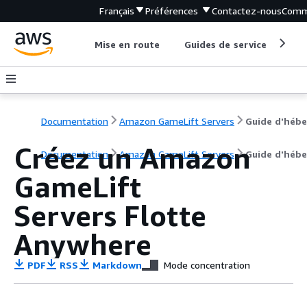
Français
Préférences
Contactez-nous
Comm
Mise en route
Guides de service
Out
Documentation
Amazon GameLift Servers
Créez un Amazon
Documentation
Amazon GameLift Servers
Guide d'héb
GameLift
Servers Flotte
Anywhere
PDF
RSS
Markdown
Mode concentration