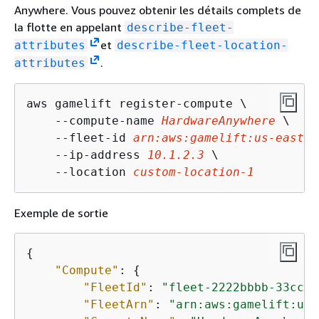
Anywhere. Vous pouvez obtenir les détails complets de
la flotte en appelant
describe-fleet-
et
attributes
describe-fleet-location-
.
attributes
aws gamelift register-compute \

    --compute-name 
HardwareAnywhere
 \

    --fleet-id 
arn:aws:gamelift:us-east-1
    --ip-address 
10.1.2.3
 \

    --location 
custom-location-1
Exemple de sortie
{
"Compute"
: 
{
"FleetId"
: 
"fleet-2222bbbb-33cc-4
"FleetArn"
: 
"arn:aws:gamelift:us-