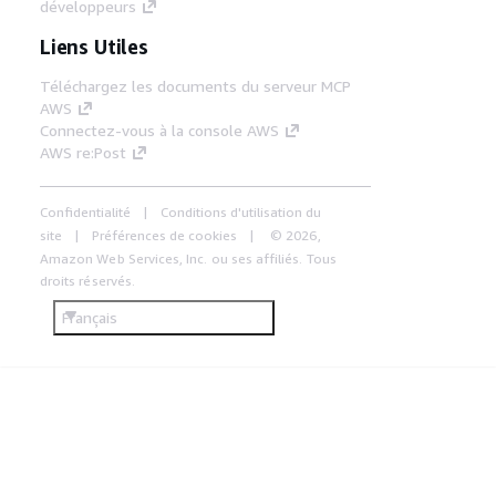
développeurs
Liens Utiles
Téléchargez les documents du serveur MCP
AWS
Connectez-vous à la console AWS
AWS re:Post
Confidentialité
Conditions d'utilisation du
site
Préférences de cookies
© 2026,
Amazon Web Services, Inc. ou ses affiliés. Tous
droits réservés.
Français