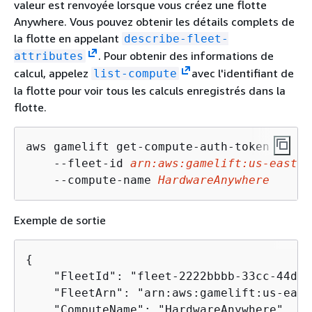
valeur est renvoyée lorsque vous créez une flotte
Anywhere. Vous pouvez obtenir les détails complets de
la flotte en appelant
describe-fleet-
. Pour obtenir des informations de
attributes
calcul, appelez
avec l'identifiant de
list-compute
la flotte pour voir tous les calculs enregistrés dans la
flotte.
aws gamelift get-compute-auth-token \

    --fleet-id 
arn:aws:gamelift:us-east-1
    --compute-name 
HardwareAnywhere
Exemple de sortie
{
    "FleetId": "fleet-2222bbbb-33cc-44dd-
    "FleetArn": "arn:aws:gamelift:us-east
    "ComputeName": "HardwareAnywhere",
