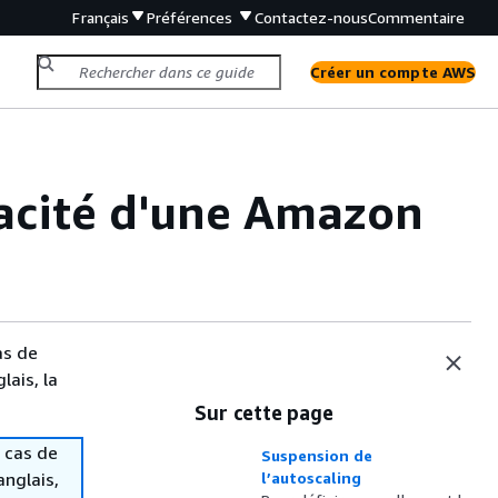
Français
Préférences
Contactez-nous
Commentaire
Créer un compte AWS
acité d'une Amazon
as de
lais, la
Sur cette page
 cas de
Suspension de
anglais,
l’autoscaling