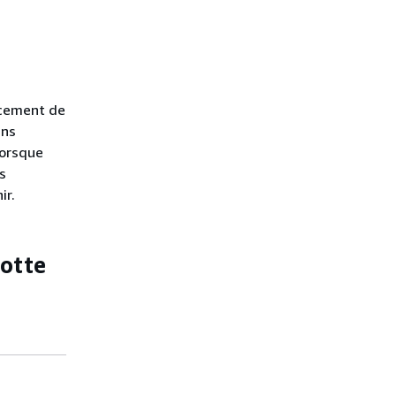
acement de
ans
Lorsque
s
ir.
lotte