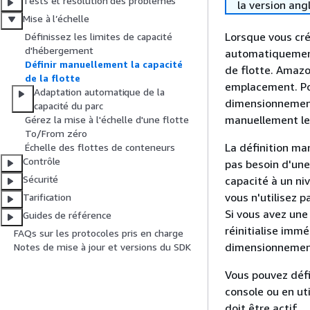
Tests et résolution des problèmes
la version ang
Mise à l’échelle
Lorsque vous cré
Définissez les limites de capacité
d'hébergement
automatiquement
Définir manuellement la capacité
de flotte. Amazo
de la flotte
emplacement. Pou
Adaptation automatique de la
dimensionnement
capacité du parc
manuellement le
Gérez la mise à l'échelle d'une flotte
To/From zéro
La définition man
Échelle des flottes de conteneurs
Contrôle
pas besoin d'une
Sécurité
capacité à un ni
vous n'utilisez 
Tarification
Si vous avez une
Guides de référence
réinitialise imm
FAQs sur les protocoles pris en charge
dimensionnemen
Notes de mise à jour et versions du SDK
Vous pouvez déf
console ou en ut
doit être actif.