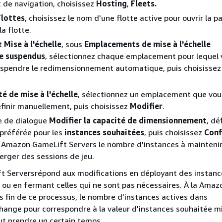
t de navigation, choisissez
Hosting
,
Fleets.
Flottes
, choisissez le nom d'une flotte active pour ouvrir la p
la flotte.
et
Mise à l'échelle
, sous
Emplacements de mise à l'échelle
e suspendus
, sélectionnez chaque emplacement pour lequel 
uspendre le redimensionnement automatique, puis choisissez
é de mise à l'échelle
, sélectionnez un emplacement que vou
finir manuellement, puis choisissez
Modifier
.
e de dialogue
Modifier la capacité de dimensionnement
, dé
 préférée pour les
instances souhaitées
, puis choisissez
Conf
 Amazon GameLift Servers le nombre d'instances à maintenir
erger des sessions de jeu.
 Serversrépond aux modifications en déployant des instanc
ou en fermant celles qui ne sont pas nécessaires. À la Amaz
 fin de ce processus, le nombre d'instances actives dans
ange pour correspondre à la valeur d'instances souhaitée mis
t prendre un certain temps.