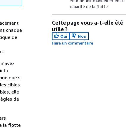
Pour définir manuellement la
capacité de la flotte
Cette page vous a-t-elle été
lacement
utile ?
ans chaque
Oui
Non
tique de
Faire un commentaire
t.
 n'avez
r la
onne que si
es cibles.
les, elle
règles de
ers
 la flotte