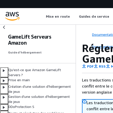
Mise en route
Guides de service
Documentati
GameLift Serveurs
Amazon
Régle
Documentati
Guide d'hébergement
GameLi
PDF
RSS
M
Qu'est-ce que Amazon GameLift
Servers ?
Les traductions 
Prise en main
conflit entre le 
Création d'une solution d'hébergement
de jeux
version anglaise
Gestion d'une solution d'hébergement
de jeux
Les traduction
DDoProtection S
conflit entre 