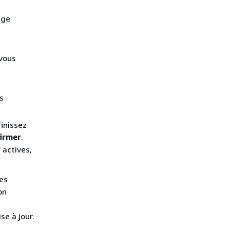
age
vous
s
finissez
irmer
.
 actives,
es
on
e à jour.