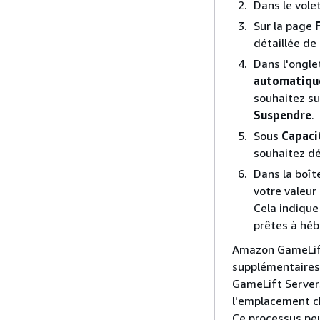
Dans le vole
Sur la page
détaillée de 
Dans l'ongl
automatiqu
souhaitez s
Suspendre
.
Sous
Capacit
souhaitez dé
Dans la boît
votre valeur
Cela indique
prêtes à héb
Amazon GameLift
supplémentaires 
GameLift Servers
l'emplacement ch
Ce processus peu