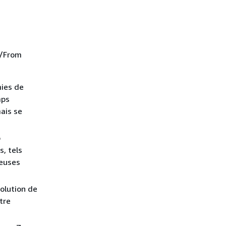
o/From
mies de
mps
ais se
o
s, tels
reuses
volution de
tre