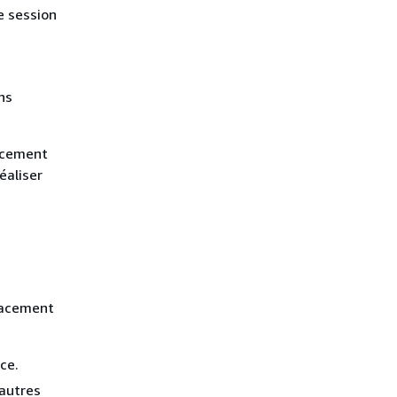
e session
ns
lacement
éaliser
lacement
ce.
'autres