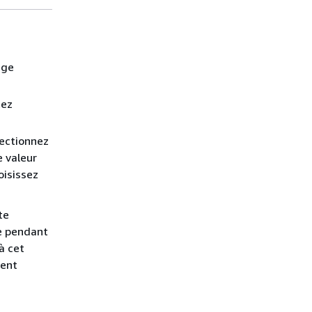
age
tez
lectionnez
e valeur
oisissez
te
ve pendant
à cet
ment