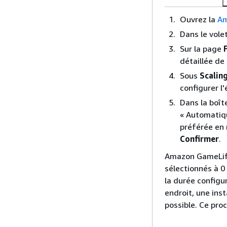
Ouvrez la
Am
Dans le vole
Sur la page
détaillée de 
Sous
Scalin
configurer l
Dans la boît
« Automatiq
préférée en
Confirmer
.
Amazon GameLift
sélectionnés à 0
la durée configu
endroit, une in
possible. Ce pro