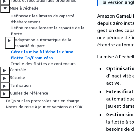
Tests et résolution des problèmes
la version ang
Mise à l’échelle
Amazon GameLift
Définissez les limites de capacité
d'hébergement
depuis zéro inst
Définir manuellement la capacité de la
gestion des capa
flotte
une période défi
Adaptation automatique de la
étendre automat
capacité du parc
Gérez la mise à l'échelle d'une
La mise à l'échel
flotte To/From zéro
Échelle des flottes de conteneurs
Optimisatio
Contrôle
d'inactivité
Sécurité
active.
Tarification
Extensificat
Guides de référence
automatique
FAQs sur les protocoles pris en charge
jeu est dema
Notes de mise à jour et versions du SDK
Gestion sim
la flotte à 
besoins de 