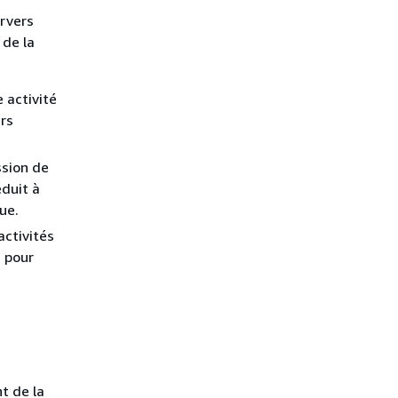
rvers
 de la
 activité
rs
ssion de
duit à
ue.
activités
 pour
t de la