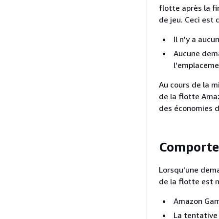
flotte après la f
de jeu. Ceci est
Il n'y a auc
Aucune deman
l'emplacemen
Au cours de la m
de la flotte Ama
des économies d
Comporte
Lorsqu'une dema
de la flotte est n
Amazon Game
La tentative