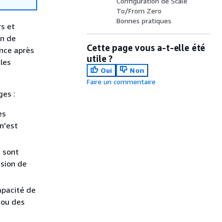
Configuration de Scale
To/From Zero
Bonnes pratiques
s et
on de
Cette page vous a-t-elle été
ance après
utile ?
 les
Oui
Non
Faire un commentaire
ges :
es
n'est
 sont
sion de
apacité de
 ou des