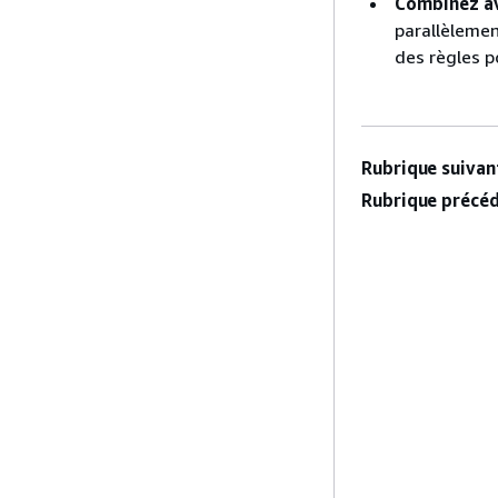
Combinez av
parallèlemen
des règles p
Rubrique suivant
Rubrique précéd