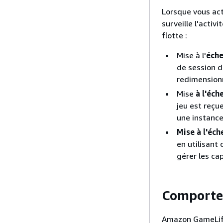
Lorsque vous ac
surveille l'acti
flotte :
Mise à l'
éche
de session d
redimensionn
Mise
à l'éch
jeu est reçu
une instanc
Mise à l'éch
en utilisant
gérer les ca
Comporte
Amazon GameLift