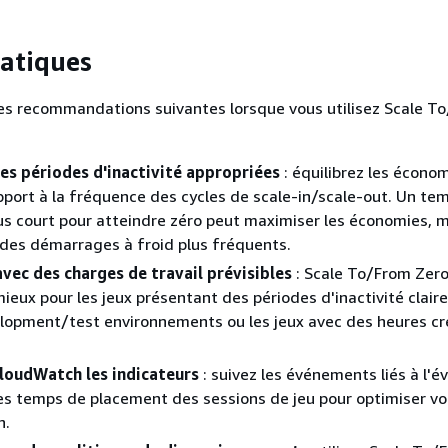
atiques
s recommandations suivantes lorsque vous utilisez Scale T
des périodes d'inactivité appropriées
: équilibrez les écono
pport à la fréquence des cycles de scale-in/scale-out. Un te
us court pour atteindre zéro peut maximiser les économies, m
 des démarrages à froid plus fréquents.
avec des charges de travail prévisibles
: Scale To/From Zer
ieux pour les jeux présentant des périodes d'inactivité claire
lopment/test environnements ou les jeux avec des heures c
CloudWatch les indicateurs
: suivez les événements liés à l'é
 les temps de placement des sessions de jeu pour optimiser vo
n.