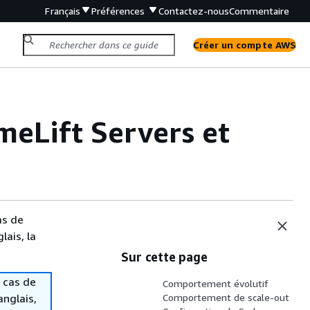
Français
Préférences
Contactez-nous
Commentaire
Créer un compte AWS
eLift Servers et
as de
lais, la
Sur cette page
 cas de
Comportement évolutif
anglais,
Comportement de scale-out