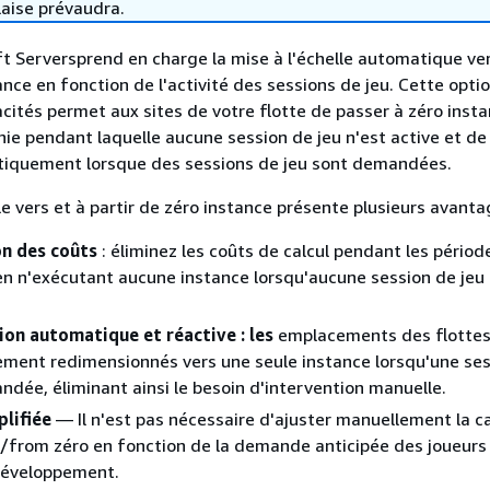
laise prévaudra.
 Serversprend en charge la mise à l'échelle automatique ver
ance en fonction de l'activité des sessions de jeu. Cette opti
cités permet aux sites de votre flotte de passer à zéro inst
nie pendant laquelle aucune session de jeu n'est active et de
iquement lorsque des sessions de jeu sont demandées.
le vers et à partir de zéro instance présente plusieurs avanta
n des coûts
: éliminez les coûts de calcul pendant les périod
 en n'exécutant aucune instance lorsqu'aucune session de jeu 
ion automatique et réactive : les
emplacements des flottes
ment redimensionnés vers une seule instance lorsqu'une ses
ndée, éliminant ainsi le besoin d'intervention manuelle.
plifiée
— Il n'est pas nécessaire d'ajuster manuellement la c
to/from zéro en fonction de la demande anticipée des joueurs
développement.