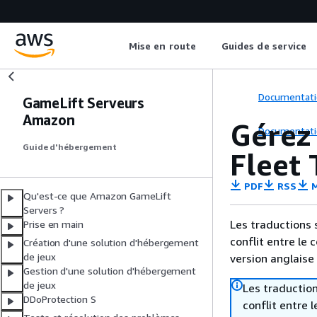
Mise en route
Guides de service
Documentati
GameLift Serveurs
Amazon
Gérez
Documentati
Guide d'hébergement
Fleet
PDF
RSS
M
Qu'est-ce que Amazon GameLift
Servers ?
Les traductions 
Prise en main
conflit entre le 
Création d'une solution d'hébergement
de jeux
version anglaise
Gestion d'une solution d'hébergement
de jeux
Les traduction
DDoProtection S
conflit entre 