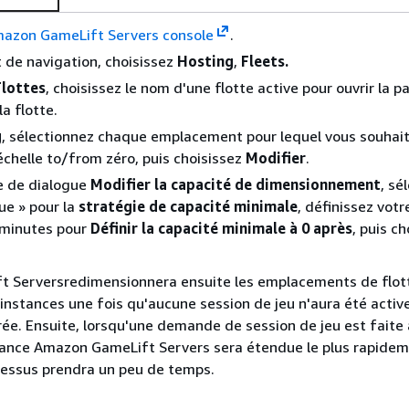
azon GameLift Servers console
.
t de navigation, choisissez
Hosting
,
Fleets.
Flottes
, choisissez le nom d'une flotte active pour ouvrir la p
la flotte.
g
, sélectionnez chaque emplacement pour lequel vous souhai
'échelle to/from zéro, puis choisissez
Modifier
.
e de dialogue
Modifier la capacité de dimensionnement
, sé
ue » pour la
stratégie de capacité minimale
, définissez votr
 minutes pour
Définir la capacité minimale à 0 après
, puis ch
 Serversredimensionnera ensuite les emplacements de flot
 instances une fois qu'aucune session de jeu n'aura été acti
rée. Ensuite, lorsqu'une demande de session de jeu est faite 
stance Amazon GameLift Servers sera étendue le plus rapide
cessus prendra un peu de temps.