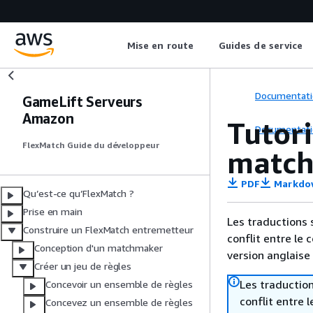
Mise en route
Guides de service
Documentati
GameLift Serveurs
Amazon
Tutori
Documentati
FlexMatch Guide du développeur
matc
PDF
Markdo
Qu’est-ce qu’FlexMatch ?
Prise en main
Les traductions 
Construire un FlexMatch entremetteur
conflit entre le 
Conception d'un matchmaker
version anglaise
Créer un jeu de règles
Les traduction
Concevoir un ensemble de règles
conflit entre 
Concevez un ensemble de règles