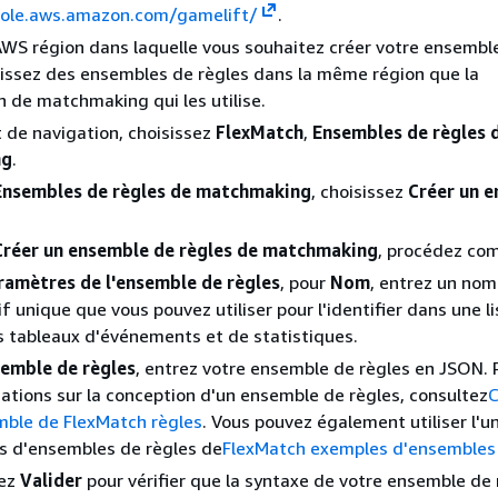
sole.aws.amazon.com/gamelift/
.
AWS région dans laquelle vous souhaitez créer votre ensembl
nissez des ensembles de règles dans la même région que la
n de matchmaking qui les utilise.
t de navigation, choisissez
FlexMatch
,
Ensembles de règles 
ng
.
Ensembles de règles de matchmaking
, choisissez
Créer un 
Créer un ensemble de règles de matchmaking
, procédez com
ramètres de l'ensemble de règles
, pour
Nom
, entrez un nom
if unique que vous pouvez utiliser pour l'identifier dans une l
 tableaux d'événements et de statistiques.
emble de règles
, entrez votre ensemble de règles en JSON. 
ations sur la conception d'un ensemble de règles, consultez
C
mble de FlexMatch règles
. Vous pouvez également utiliser l'u
s d'ensembles de règles de
FlexMatch exemples d'ensembles 
sez
Valider
pour vérifier que la syntaxe de votre ensemble de 