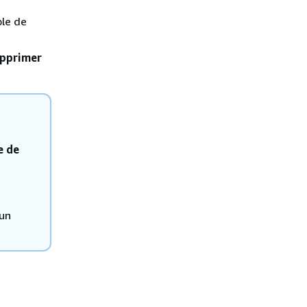
ble de
pprimer
e de
'un