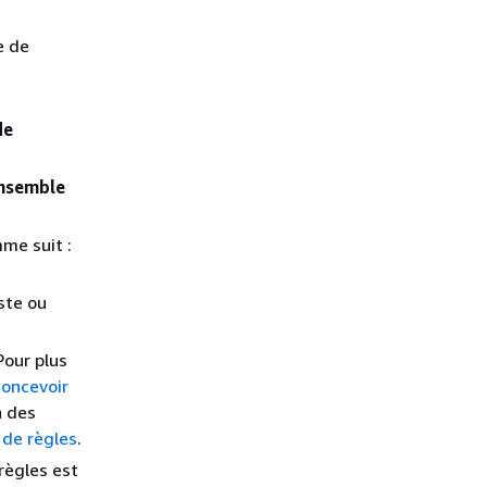
e de
de
ensemble
me suit :
iste ou
Pour plus
oncevoir
n des
de règles
.
règles est