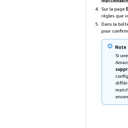
matchmaki
Sur la page
règles que v
Dans la boît
pour confirm
Note
Si un
Amazo
suppr
confi
différ
match
ensem