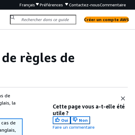
Français
Préférences
Contactez-nous
Commentaire
Créer un compte AWS
 de règles de
as de
lais, la
Cette page vous a-t-elle été
utile ?
Oui
Non
 cas de
Faire un commentaire
anglais,