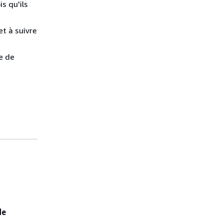
s qu'ils
et à suivre
le de
de