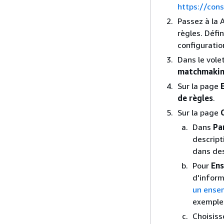
https://con
Passez à la 
règles. Défi
configuratio
Dans le vole
matchmaki
Sur la page
de règles
.
Sur la page
Dans
Pa
descript
dans des
Pour
Ens
d'inform
un ense
exemple
Choisis