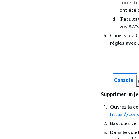
correcte
ont été c
(Faculta
vos AWS
Choisissez
C
règles avec 
Console
Supprimer un je
Ouvrez la c
https://con
Basculez ver
Dans le vole