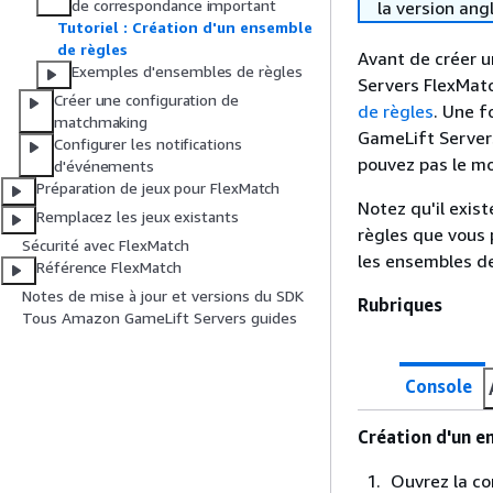
de correspondance important
la version ang
Tutoriel : Création d'un ensemble
de règles
Avant de créer 
Exemples d'ensembles de règles
Servers FlexMat
Créer une configuration de
de règles
. Une f
matchmaking
GameLift Server
Configurer les notifications
pouvez pas le mo
d'événements
Préparation de jeux pour FlexMatch
Notez qu'il exis
Remplacez les jeux existants
règles que vous 
Sécurité avec FlexMatch
les ensembles de
Référence FlexMatch
Notes de mise à jour et versions du SDK
Rubriques
Tous Amazon GameLift Servers guides
Console
Création d'un e
Ouvrez la c