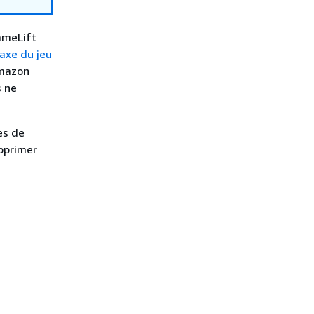
ameLift
axe du jeu
Amazon
s ne
es de
upprimer