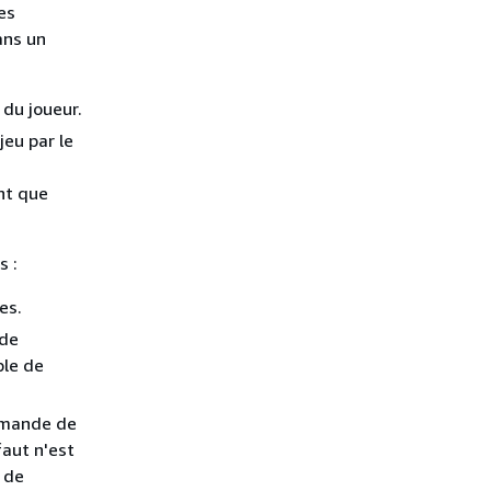
es
ans un
 du joueur.
jeu par le
nt que
s :
es.
 de
ble de
demande de
faut n'est
 de