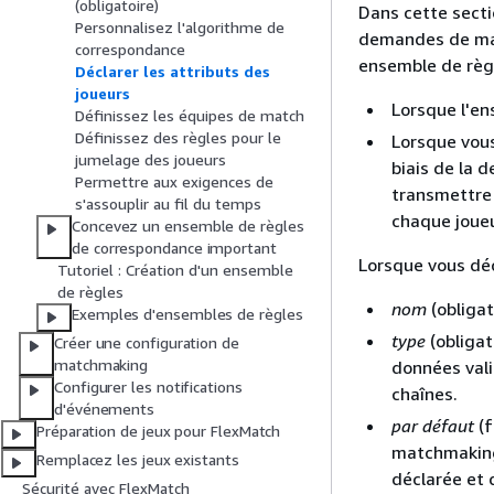
(obligatoire)
Dans cette sectio
Personnalisez l'algorithme de
demandes de mat
correspondance
ensemble de règl
Déclarer les attributs des
joueurs
Lorsque l'en
Définissez les équipes de match
Définissez des règles pour le
Lorsque vous
jumelage des joueurs
biais de la 
Permettre aux exigences de
transmettre 
s'assouplir au fil du temps
chaque joueu
Concevez un ensemble de règles
de correspondance important
Lorsque vous déc
Tutoriel : Création d'un ensemble
de règles
nom
(obligat
Exemples d'ensembles de règles
type
(obligat
Créer une configuration de
matchmaking
données vali
Configurer les notifications
chaînes.
d'événements
par défaut
(f
Préparation de jeux pour FlexMatch
matchmaking 
Remplacez les jeux existants
déclarée et 
Sécurité avec FlexMatch