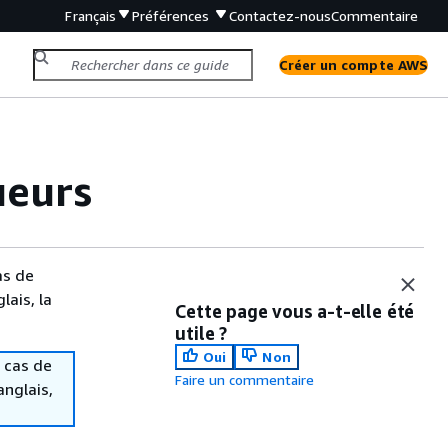
Français
Préférences
Contactez-nous
Commentaire
Créer un compte AWS
ueurs
as de
lais, la
Cette page vous a-t-elle été
utile ?
Oui
Non
 cas de
Faire un commentaire
anglais,