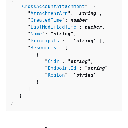
   "
CrossAccountAttachment
": 
{
      "
AttachmentArn
": "
string
",

      "
CreatedTime
": 
number
,

      "
LastModifiedTime
": 
number
,

      "
Name
": "
string
",

      "
Principals
": [ "
string
" ],

      "
Resources
": [ 

{
            "
Cidr
": "
string
",

            "
EndpointId
": "
string
",

            "
Region
": "
string
"

         }

      ]

   }

}