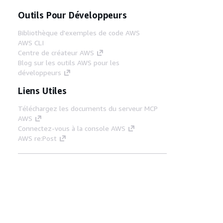
Outils Pour Développeurs
Bibliothèque d'exemples de code AWS
AWS CLI
Centre de créateur AWS
Blog sur les outils AWS pour les
développeurs
Liens Utiles
Téléchargez les documents du serveur MCP
AWS
Connectez-vous à la console AWS
AWS re:Post
Confidentialité
Conditions d'utilisation du
site
Préférences de cookies
© 2026,
Amazon Web Services, Inc. ou ses affiliés. Tous
droits réservés.
Français