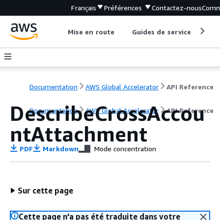
Français
Préférences
Contactez-nous
Comm
Mise en route
Guides de service
Out
Documentation
AWS Global Accelerator
API Reference
DescribeCrossAccou
Documentation
AWS Global Accelerator
API Reference
ntAttachment
PDF
Markdown
Mode concentration
Sur cette page
Cette page n'a pas été traduite dans votre