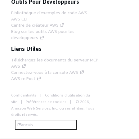
Outils Pour Développeurs
Bibliothèque d'exemples de code AWS
AWS CLI
Centre de créateur AWS
Blog sur les outils AWS pour les
développeurs
Liens Utiles
Téléchargez les documents du serveur MCP
AWS
Connectez-vous à la console AWS
AWS re:Post
Confidentialité
Conditions d'utilisation du
site
Préférences de cookies
© 2026,
Amazon Web Services, Inc. ou ses affiliés. Tous
droits réservés.
Français