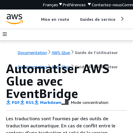
Français
Préférences
Contactez-nous
Comm
Mise en route
Guides de service
Out
Documentation
AWS Glue
Guide de l’utilisateur
Automatiser AWS
Documentation
AWS Glue
Guide de l’utilisateur
Glue avec
EventBridge
PDF
RSS
Markdown
Mode concentration
Les traductions sont fournies par des outils de
traduction automatique. En cas de conflit entre le
contenu d'une traduction et celui de la version