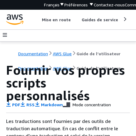
Français
Préférences
Contactez-nous
Comm
Mise en route
Guides de service
Out
Documentation
AWS Glue
Guide de l’utilisateur
Fournir vos propres
Documentation
AWS Glue
Guide de l’utilisateur
scripts
personnalisés
PDF
RSS
Markdown
Mode concentration
Les traductions sont fournies par des outils de
traduction automatique. En cas de conflit entre le
contenu d'une traduction et celui de la version