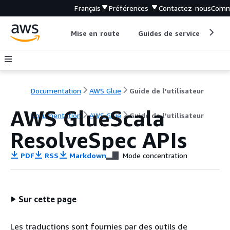
Français
Préférences
Contactez-nous
Comm
Mise en route
Guides de service
Out
Documentation
AWS Glue
Guide de l’utilisateur
AWS GlueScala
Documentation
AWS Glue
Guide de l’utilisateur
ResolveSpec APIs
PDF
RSS
Markdown
Mode concentration
Sur cette page
Les traductions sont fournies par des outils de