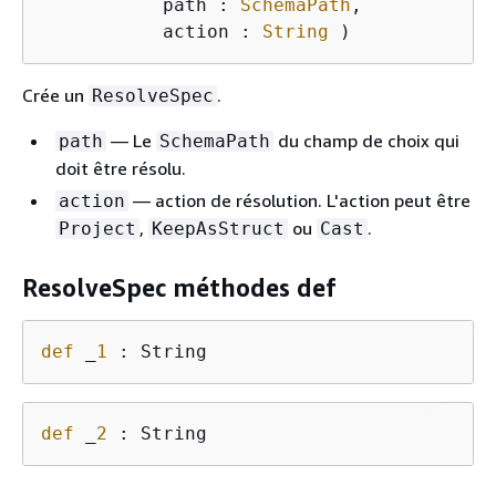
           path : 
SchemaPath
,

           action : 
String
)
Crée un
.
ResolveSpec
— Le
du champ de choix qui
path
SchemaPath
doit être résolu.
— action de résolution. L'action peut être
action
,
ou
.
Project
KeepAsStruct
Cast
ResolveSpec méthodes def
def
 _
1
 : String 
def
 _
2
 : String 