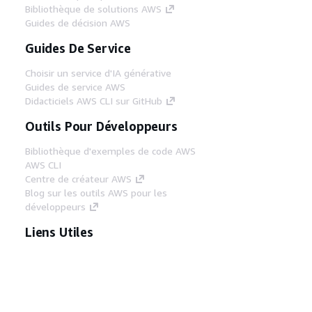
Bibliothèque de solutions AWS
Guides de décision AWS
Guides De Service
Choisir un service d'IA générative
Guides de service AWS
Didacticiels AWS CLI sur GitHub
Outils Pour Développeurs
Bibliothèque d'exemples de code AWS
AWS CLI
Centre de créateur AWS
Blog sur les outils AWS pour les
développeurs
Liens Utiles
Téléchargez les documents du serveur MCP
AWS
Connectez-vous à la console AWS
AWS re:Post