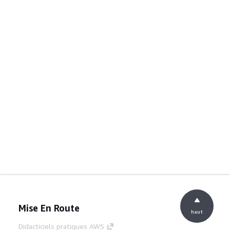
Mise En Route
haut
Didacticiels pratiques AWS