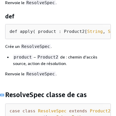
Renvoie le
.
ResolveSpec
def
def apply( product : Product2[
String
, 
Str
Crée un
.
ResolveSpec
–
de : chemin d'accès
product
Product2
source, action de résolution.
Renvoie le
.
ResolveSpec
ResolveSpec classe de cas
case
class
ResolveSpec
extends
Product2
[
S