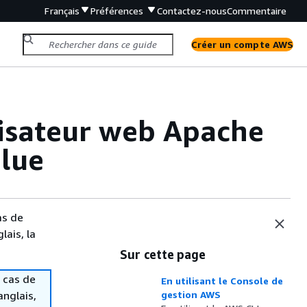
Français
Préférences
Contactez-nous
Commentaire
Créer un compte AWS
ilisateur web Apache
Glue
as de
lais, la
Sur cette page
 cas de
En utilisant le Console de
anglais,
gestion AWS