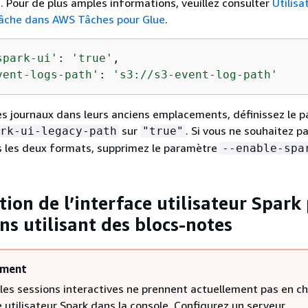
 Pour de plus amples informations, veuillez consulter
Utilisa
âche dans AWS Tâches pour Glue
.
spark-ui'
: 
'true'
vent-logs-path'
: 
's3://s3-event-log-path'
les journaux dans leurs anciens emplacements, définissez le 
sur
. Si vous ne souhaitez p
rk-ui-legacy-path
"true"
s les deux formats, supprimez le paramètre
--enable-spa
ion de l’interface utilisateur Spark
ns utilisant des blocs-notes
ement
les sessions interactives ne prennent actuellement pas en c
e utilisateur Spark dans la console. Configurez un serveur