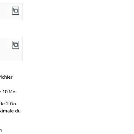
ichier
e
e 10 Mo.
de 2 Go.
aximale du
n