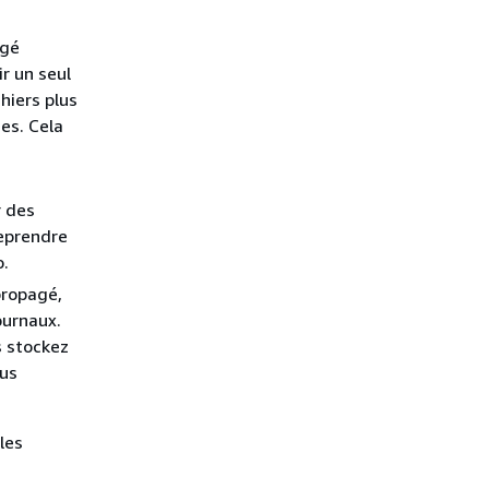
agé
ir un seul
hiers plus
es. Cela
r des
reprendre
o.
propagé,
ournaux.
s stockez
lus
les