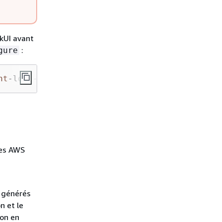
rkUI avant
:
gure
nt
-logs-path”: “s3:
//path” }
les AWS
e générés
n et le
on en