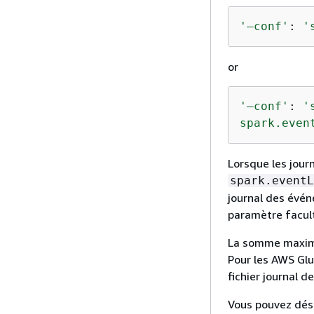
'—conf'
: 
'
or
'—conf'
: 
'
spark.even
Lorsque les jour
spark.eventL
journal des évén
paramètre facult
La somme maximal
Pour les AWS Glu
fichier journal 
Vous pouvez dés