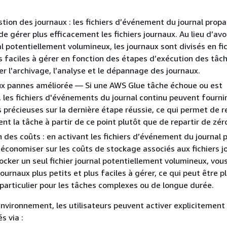
stion des journaux : les fichiers d’événement du journal prop
e gérer plus efficacement les fichiers journaux. Au lieu d’avo
al potentiellement volumineux, les journaux sont divisés en fic
us faciles à gérer en fonction des étapes d’exécution des tâch
ier l’archivage, l’analyse et le dépannage des journaux.
ux pannes améliorée — Si une AWS Glue tâche échoue ou est
 les fichiers d'événements du journal continu peuvent fourni
 précieuses sur la dernière étape réussie, ce qui permet de 
nt la tâche à partir de ce point plutôt que de repartir de zér
 des coûts : en activant les fichiers d’événement du journal 
économiser sur les coûts de stockage associés aux fichiers j
tocker un seul fichier journal potentiellement volumineux, vou
journaux plus petits et plus faciles à gérer, ce qui peut être p
 particulier pour les tâches complexes ou de longue durée.
nvironnement, les utilisateurs peuvent activer explicitement 
s via :