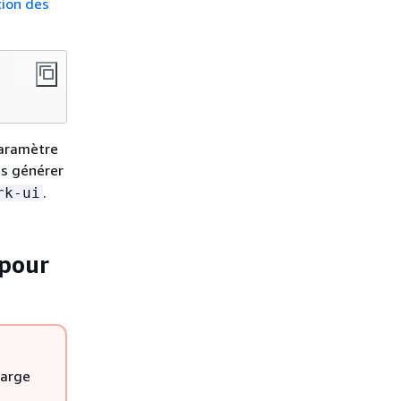
tion des
paramètre
as générer
.
rk-ui
 pour
harge