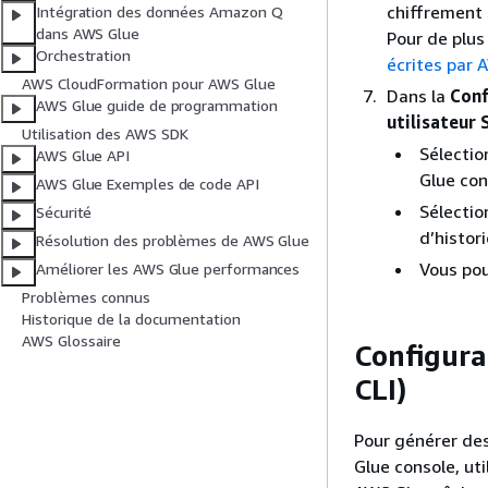
chiffrement 
Intégration des données Amazon Q
dans AWS Glue
Pour de plus
Orchestration
écrites par 
AWS CloudFormation pour AWS Glue
Dans la
Conf
AWS Glue guide de programmation
utilisateur 
Utilisation des AWS SDK
Sélecti
AWS Glue API
Glue con
AWS Glue Exemples de code API
Sélecti
Sécurité
d’histor
Résolution des problèmes de AWS Glue
Vous pou
Améliorer les AWS Glue performances
Problèmes connus
Historique de la documentation
AWS Glossaire
Configura
CLI)
Pour générer des
Glue console, ut