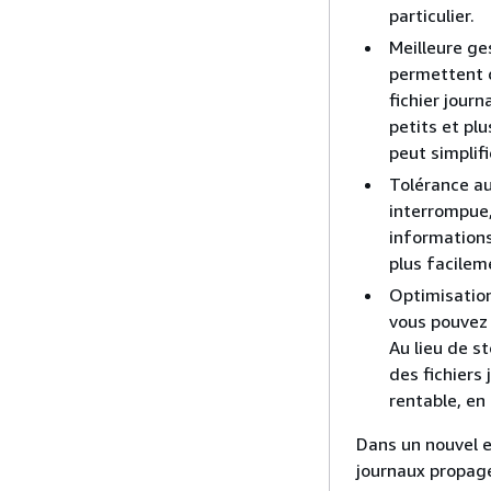
particulier.
Meilleure ge
permettent d
fichier journ
petits et pl
peut simplif
Tolérance a
interrompue,
informations
plus facileme
Optimisation
vous pouvez 
Au lieu de s
des fichiers 
rentable, en
Dans un nouvel e
journaux propagé