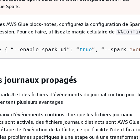
ue Spark.
 des AWS Glue blocs-notes, configurez la configuration de Spa
ssion. Pour ce faire, utilisez le magic cellulaire de
%%confi
e 
{
 “--enable-spark-ui”: “
true
”, “--spark-
eve
es journaux propagés
SparkUI et des fichiers d'événements du journal continu pour 
entent plusieurs avantages :
rnaux d'événements continus : lorsque les fichiers journaux
 sont activés, des fichiers journaux distincts sont AWS Glu
tape de l'exécution de la tâche, ce qui facilite l'identificatio
es problèmes spécifiques à une étape ou à une transformati