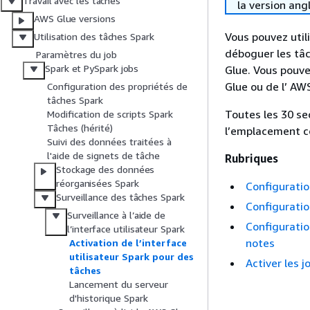
Travail avec les tâches
la version ang
AWS Glue versions
Vous pouvez utili
Utilisation des tâches Spark
déboguer les tâ
Paramètres du job
Spark et PySpark jobs
Glue. Vous pouvez
Glue ou de l’ AW
Configuration des propriétés de
tâches Spark
Toutes les 30 s
Modification de scripts Spark
Tâches (hérité)
l’emplacement c
Suivi des données traitées à
l'aide de signets de tâche
Rubriques
Stockage des données
réorganisées Spark
Configuration
Surveillance des tâches Spark
Configuratio
Surveillance à l’aide de
Configuratio
l’interface utilisateur Spark
notes
Activation de l’interface
utilisateur Spark pour des
Activer les 
tâches
Lancement du serveur
d'historique Spark