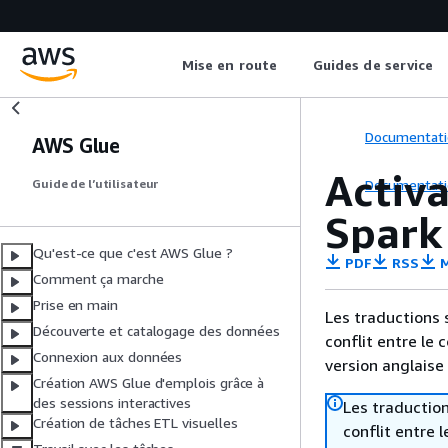
Mise en route
Guides de service
Documentati
AWS Glue
Activa
Documentati
Guide de l’utilisateur
Spark
Qu'est-ce que c'est AWS Glue ?
PDF
RSS
M
Comment ça marche
Prise en main
Les traductions 
Découverte et catalogage des données
conflit entre le 
Connexion aux données
version anglaise
Création AWS Glue d'emplois grâce à
des sessions interactives
Les traduction
Création de tâches ETL visuelles
conflit entre 