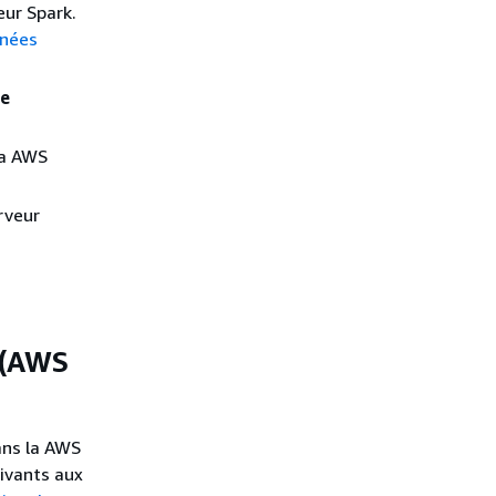
eur Spark.
nnées
ce
la AWS
rveur
 (AWS
ans la AWS
uivants aux