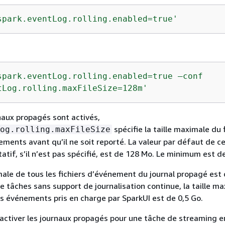
spark.eventLog.rolling.enabled=true'
spark.eventLog.rolling.enabled=true —conf 

tLog.rolling.maxFileSize=128m'
naux propagés sont activés,
spécifie la taille maximale du f
og.rolling.maxFileSize
ements avant qu’il ne soit reporté. La valeur par défaut de c
atif, s’il n’est pas spécifié, est de 128 Mo. Le minimum est d
e de tous les fichiers d’événement du journal propagé est 
e tâches sans support de journalisation continue, la taille m
des événements pris en charge par SparkUI est de 0,5 Go.
activer les journaux propagés pour une tâche de streaming e