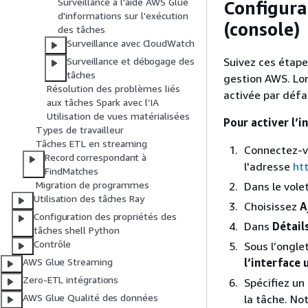
Surveillance à l'aide AWS Glue
Configurat
d'informations sur l'exécution
(console)
des tâches
Surveillance avec CloudWatch
Suivez ces étapes
Surveillance et débogage des
tâches
gestion AWS. Lor
Résolution des problèmes liés
activée par défa
aux tâches Spark avec l’IA
Utilisation de vues matérialisées
Pour activer l’i
Types de travailleur
Tâches ETL en streaming
Connectez-vo
Record correspondant à
l'adresse
ht
FindMatches
Migration de programmes
Dans le vole
Utilisation des tâches Ray
Choisissez
A
Configuration des propriétés des
Dans
Détail
tâches shell Python
Contrôle
Sous l’ongle
l’interface
AWS Glue Streaming
Zero-ETL intégrations
Spécifiez un
AWS Glue Qualité des données
la tâche. Not