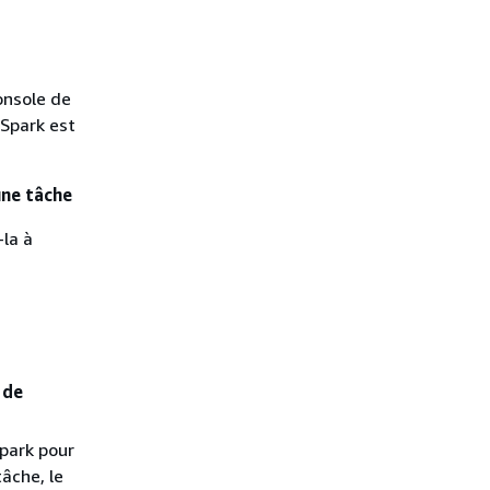
Console de
 Spark est
une tâche
la à
 de
park pour
tâche, le