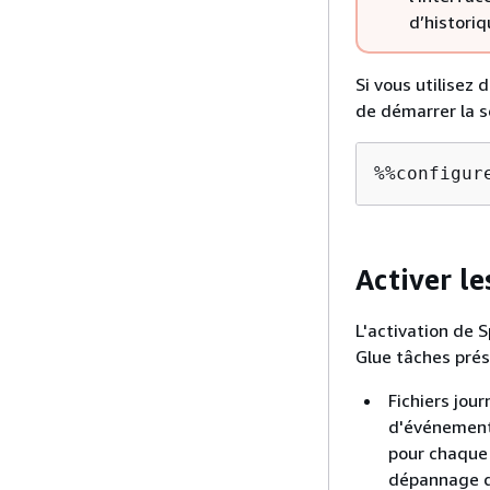
d’historiq
Si vous utilisez
de démarrer la se
%%configur
Activer l
L'activation de 
Glue tâches prés
Fichiers jou
d'événements
pour chaque é
dépannage d