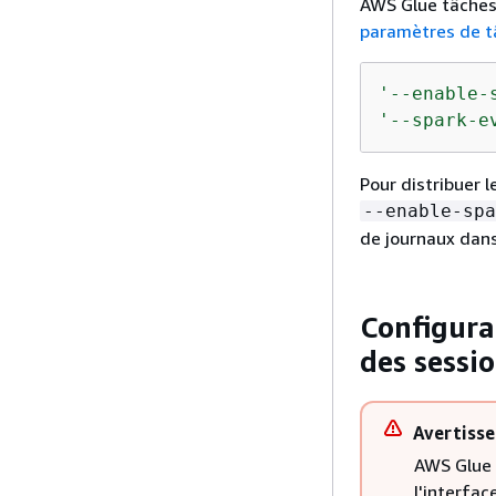
AWS Glue tâches.
paramètres de t
'--enable-
'--spark-e
Pour distribuer 
--enable-spa
de journaux dan
Configurat
des sessio
Avertiss
AWS Glue 
l'interfac