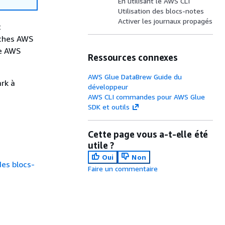
En utilisant le AWS CLI
Utilisation des blocs-notes
Activer les journaux propagés
t
âches AWS
le AWS
Ressources connexes
AWS Glue DataBrew Guide du
rk à
développeur
AWS CLI commandes pour AWS Glue
SDK et outils
Cette page vous a-t-elle été
utile ?
Oui
Non
des blocs-
Faire un commentaire