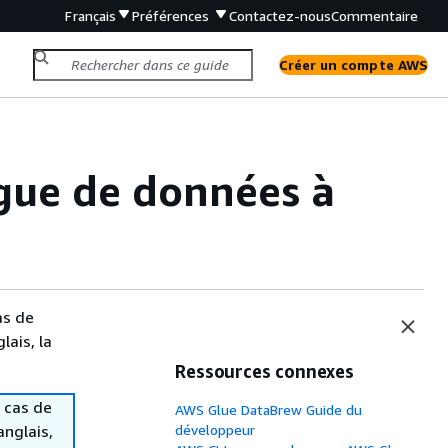
Français
Préférences
Contactez-nous
Commentaire
Créer un compte AWS
ogue de données à
as de
lais, la
Ressources connexes
 cas de
AWS Glue DataBrew Guide du
anglais,
développeur