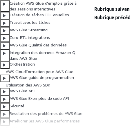
Création AWS Glue d'emplois grâce à
Rubrique suivant
des sessions interactives
Création de tâches ETL visuelles
Rubrique précéd
Travail avec les tâches
AWS Glue Streaming
Zero-ETL intégrations
AWS Glue Qualité des données
Intégration des données Amazon Q
dans AWS Glue
Orchestration
AWS CloudFormation pour AWS Glue
AWS Glue guide de programmation
Utilisation des AWS SDK
AWS Glue API
AWS Glue Exemples de code API
Sécurité
Résolution des problèmes de AWS Glue
Améliorer les AWS Glue performances
Problèmes connus