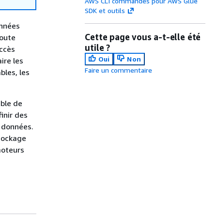
AWS CLI commandes pour AWS Glue
SDK et outils
onnées
Cette page vous a-t-elle été
toute
utile ?
accès
Oui
Non
ire les
Faire un commentaire
bles, les
ble de
inir des
 données.
stockage
moteurs