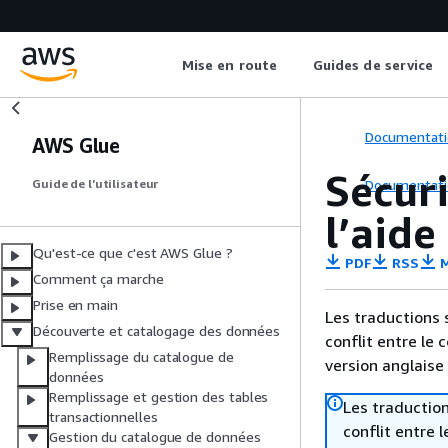
Mise en route
Guides de service
Documentati
AWS Glue
Sécur
Documentati
Guide de l’utilisateur
l’aid
Qu'est-ce que c'est AWS Glue ?
PDF
RSS
M
Comment ça marche
Prise en main
Les traductions 
Découverte et catalogage des données
conflit entre le 
Remplissage du catalogue de
version anglaise
données
Remplissage et gestion des tables
Les traduction
transactionnelles
conflit entre 
Gestion du catalogue de données