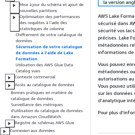
la version ang
Mise à jour du schéma et ajout de
nouvelles partitions
AWS Lake Formati
Optimisation des performances
des requêtes à l’aide des
sécurisé dans AW
statistiques de colonne
sécurité vos lac
Chiffrement de votre catalogue de
précises. Lake F
données
métadonnées rela
Sécurisation de votre catalogue
informations de
de données à l’aide de Lake
Formation
Vous pouvez enr
Utilisation des AWS Glue Data
Catalog vues
métadonnées ou l
Contexte commercial
autorisations a
Accès au catalogue de données
Vous pouvez util
Bonnes pratiques en matière de
sur les données
catalogue de données
d’analytique int
Surveillance des métriques
d'utilisation du catalogue de données
Pour plus d'info
dans Amazon CloudWatch
Registre de schémas AWS Glue
Connexion aux données